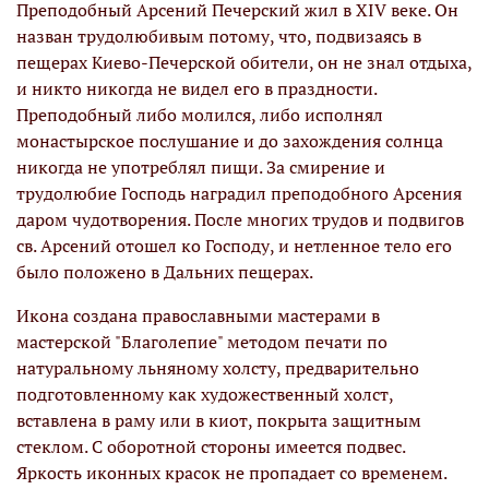
Преподобный Арсений Печерский жил в ХIV веке. Он
назван трудолюбивым потому, что, подвизаясь в
пещерах Киево-Печерской обители, он не знал отдыха,
и никто никогда не видел его в праздности.
Преподобный либо молился, либо исполнял
монастырское послушание и до захождения солнца
никогда не употреблял пищи. За смирение и
трудолюбие Господь наградил преподобного Арсения
даром чудотворения. После многих трудов и подвигов
св. Арсений отошел ко Господу, и нетленное тело его
было положено в Дальних пещерах.
Икона создана православными мастерами в
мастерской "Благолепие" методом печати по
натуральному льняному холсту, предварительно
подготовленному как художественный холст,
вставлена в раму или в киот, покрыта защитным
стеклом. С оборотной стороны имеется подвес.
Яркость иконных красок не пропадает со временем.