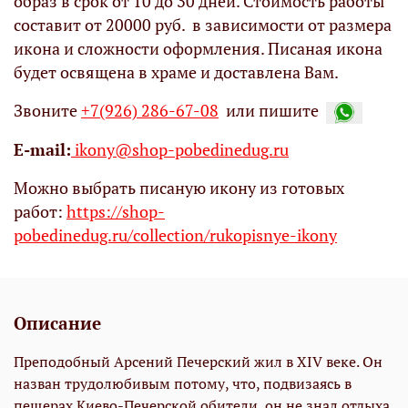
образ в срок от 10 до 30 дней. Стоимость работы
составит от 20000 руб. в зависимости от размера
икона и сложности оформления. Писаная икона
будет освящена в храме и доставлена Вам.
Звоните
+7(926) 286-67-08
или пишите
Е-mail:
ikony@shop-pobedinedug.ru
Можно выбрать писаную икону из готовых
работ:
https://shop-
pobedinedug.ru/collection/rukopisnye-ikony
Описание
Преподобный Арсений Печерский жил в ХIV веке. Он
назван трудолюбивым потому, что, подвизаясь в
пещерах Киево-Печерской обители, он не знал отдыха,