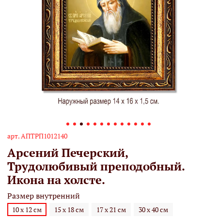
арт.
АПТРП1012140
Арсений Печерский,
Трудолюбивый преподобный.
Икона на холсте.
Размер внутренний
10 х 12 см
15 х 18 см
17 х 21 см
30 х 40 см