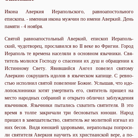
Икона Аверкия Иерапольского, равноапостольного
епископа. - именная икона мужчин по имени Аверкий. День
памяти - 4 ноября.
Свя­той рав­ноап­о­столь­ный Авер­кий, епи­скоп Иера­поль­
ский, чу­до­тво­рец, про­сла­вил­ся во II ве­ке во Фри­гии. Го­род
Иера­поль те вре­ме­на на­се­ля­ли в ос­нов­ном языч­ни­ки. Свя­
ти­тель мо­лил­ся Гос­по­ду о спа­се­нии их душ и об­ра­ще­нии к
Ис­тин­но­му Све­ту. Явив­ший­ся Ан­гел по­ве­лел свя­то­му
Авер­кию со­кру­шить идо­лов в язы­че­ском ка­пи­ще. С рев­но­
стью ис­пол­нил свя­той по­ве­ле­ние Бо­жие. Услы­шав, что идо­
ло­по­клон­ни­ки хо­тят умерт­вить его, свя­ти­тель при­шел на
ме­сто на­род­ных со­бра­ний и от­кры­то об­ли­чил за­блуж­де­ния
языч­ни­ков. Языч­ни­ки пы­та­лись схва­тить свя­ти­те­ля. В это
вре­мя в тол­пе за­кри­ча­ли три бес­но­ва­тых юно­ши. На­род
при­шел в за­ме­ша­тель­ство, свя­ти­тель же мо­лит­вой из­гнал из
них бе­сов. Ви­дя юно­шей здо­ро­вы­ми, иера­поль­цы по­про­си­
ли свя­ти­те­ля Авер­кия на­учить их хри­сти­ан­ской ве­ре, а по­