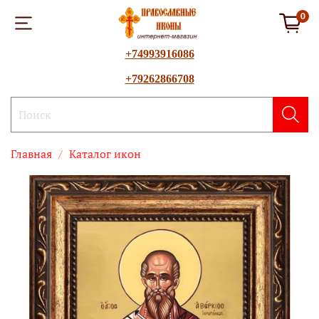
0
+74993916086
+79262866708
Главная
Каталог икон