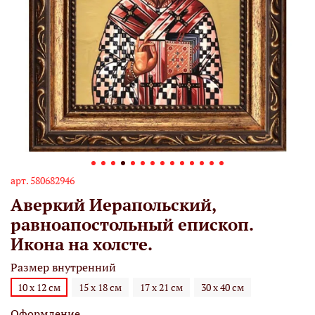
арт.
580682946
Аверкий Иерапольский,
равноапостольный епископ.
Икона на холсте.
Размер внутренний
10 х 12 см
15 х 18 см
17 х 21 см
30 х 40 см
Оформление