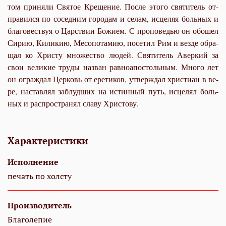
том при­ня­ли Свя­тое Кре­ще­ние. По­сле это­го свя­ти­тель от­
пра­вил­ся по со­сед­ним го­ро­дам и се­лам, ис­це­ляя боль­ных и
бла­го­вест­вуя о Цар­ствии Бо­жи­ем. С про­по­ве­дью он обо­шел
Си­рию, Ки­ли­кию, Ме­со­по­та­мию, по­се­тил Рим и вез­де об­ра­
щал ко Хри­сту мно­же­ство лю­дей. Свя­ти­тель Авер­кий за
свои ве­ли­кие тру­ды на­зван рав­ноап­о­столь­ным. Мно­го лет
он ограж­дал Цер­ковь от ере­ти­ков, утвер­ждал хри­сти­ан в ве­
ре, на­став­лял за­блуд­ших на ис­тин­ный путь, ис­це­лял боль­
ных и ра­спро­стра­нял сла­ву Хри­сто­ву.
Характеристики
Исполнение
печать по холсту
Производитель
Благолепие