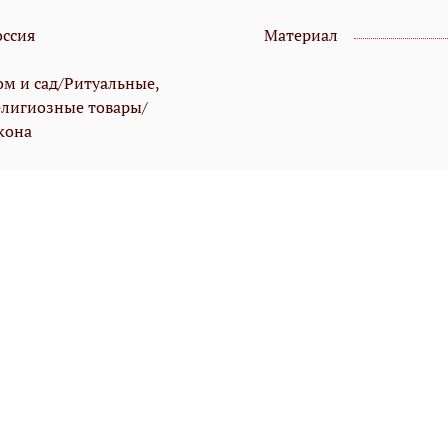
оссия
Материал
ом и сад/Ритуальные,
елигиозные товары/
кона