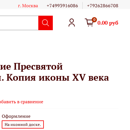
г. Москва
+74993916086
+79262866708
0
0.00 руб
ие Пресвятой
. Копия иконы XV века
обавить в сравнение
Оформление
На иконной доске.