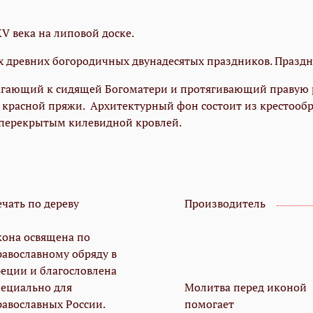
V века на липовой доске.
х древних богородичных двунадесятых праздников
.
Праздн
агающий к сидящей Богоматери и протягивающий правую р
ь красной пряжи. Архитектурный фон состоит из крестоо
 перекрытым килевидной кровлей.
ечать по дереву
Производитель
кона освящена по
равославному обряду в
реции и благословлена
пециально для
Молитва перед иконой
равославных России.
помогает