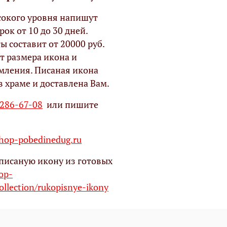
окого уровня напишут
рок от 10 до 30 дней.
ы составит от 20000 руб.
т размера икона и
мления. Писаная икона
в храме и доставлена Вам.
 286-67-08
или пишите
op-pobedinedug.ru
писаную икону из готовых
hop-
ollection/rukopisnye-ikony