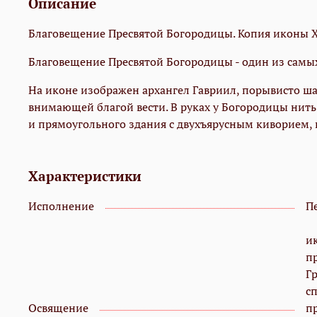
Описание
Благовещение Пресвятой Богородицы. Копия иконы X
Благовещение Пресвятой Богородицы - один из самы
На иконе изображен архангел Гавриил, порывисто ш
внимающей благой вести. В руках у Богородицы нит
и прямоугольного здания с двухъярусным киворием,
Характеристики
Исполнение
П
и
п
Г
с
Освящение
п