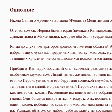
Описание
Икона Святого мученика Богдана (Феодота) Мелитинского 
Оте­че­ством св. Иеро­на бы­ла вто­рая (ве­ли­кая) Кап­па­до­кия; 
Дио­кли­ти­а­на и Мак­си­ми­а­на, ко­то­рые оба бы­ли усерд­ны­ми
Ко­гда до слу­ха им­пе­ра­то­ров до­шло, что жи­те­ли об­ла­стей 
из­бра­ли двух лу­ка­вых, пре­дан­ных язы­че­ству, же­сто­ких му
та­мош­них хри­сти­ан, не со­гла­ша­ю­щих­ся по­кло­нить­ся идо
При­быв в Кап­па­до­кию, Ли­зий стал вся­че­ски разыс­ки­вать
осо­бен­ным му­же­ством. Ли­зий тот­час же по­слал во­и­нов взят
его; но Иерон, узнав, что его бе­рут для во­ин­ской служ­бы, от­
те­ли взять его си­лой, но раз­гне­ван­ный Иерон схва­тил по­пав­
как лев го­нит коз­лят. Рас­се­ян­ные им во­и­ны вновь со­бра­ли
гна­ны. Они бо­я­лись воз­вра­тить­ся к то­му, кто их по­слал, с
один че­ло­век по­бе­дил их всех, но и же­сто­ко на­ка­за­ны за
на. Услы­хав об этом, он на­брал се­бе дру­жи­ну из во­сем­на­дц