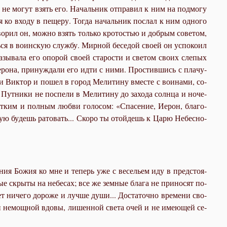
ни не мо­гут взять его. На­чаль­ник от­пра­вил к ним на под­мо­гу
я ко вхо­ду в пе­ще­ру. То­гда на­чаль­ник по­слал к ним од­но­го
­во­рил он, мож­но взять толь­ко кро­то­стью и доб­рым со­ве­том,
ь­ся в во­ин­скую служ­бу. Мир­ной бе­се­дой сво­ей он успо­ко­ил
­зы­ва­ла его опо­рой сво­ей ста­ро­сти и све­том сво­их сле­пых
еро­на, при­нуж­да­ли его ид­ти с ни­ми. Про­стив­шись с пла­чу­
ни Вик­тор и по­шел в го­род Ме­ли­ти­ну вме­сте с во­и­на­ми, со­
 Пут­ни­ки не по­спе­ли в Ме­ли­ти­ну до за­хо­да солн­ца и но­че­
от­ким и пол­ным люб­ви го­ло­сом: «Спа­се­ние, Иерон, бла­го­
ную бу­дешь ра­то­вать... Ско­ро ты отой­дешь к Ца­рю Небес­но­
­ния Бо­жия ко мне и те­перь уже с ве­се­льем иду в пред­сто­я­
­рые скры­ты на небе­сах; все же зем­ные бла­га не при­но­сят по­
т ни­че­го до­ро­же и луч­ше ду­ши... До­ста­точ­но вре­ме­ни сво­
лой и немощ­ной вдо­вы, ли­шен­ной све­та очей и не име­ю­щей се­