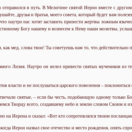
 от­пра­вил­ся в путь. В Ме­ли­тине свя­той Иерон вме­сте с дру­ги­ми
шай­те, дру­зья и бра­тья, мо­е­го со­ве­та, ко­то­рый бу­дет вам по­ле­з
о на­ут­ро нас хо­тят за­ста­вить при­не­сти жерт­вы лож­ным язы­че­с
с­тин­но­му Бо­гу на­ше­му и воз­не­сем к Нему на­ши мо­лит­вы, услы­ш
м, как мед, сло­ва твои! Ты со­ве­ту­ешь нам то, что дей­стви­тель­но п
а­мо­го Ли­зия. На­ут­ро он ве­лел при­ве­сти свя­тых му­че­ни­ков из т
ив вла­сти и не по­слу­шать­ся цар­ско­го по­ве­ле­ния – по­кло­нить­ся
ве­ча­ли свя­тые, – ес­ли бы честь, по­до­ба­ю­щую од­но­му толь­ко Бо­г
ня­ем­ся Твор­цу все­го, со­здав­ше­му небо и зем­лю сло­вом Сво­им и 
зию на Иеро­на и ска­зал: «Вот кто со­про­тив­лял­ся тво­им по­слан­ца
 ко­гда Иерон на­звал свое оте­че­ство и ме­сто рож­де­ния, опять спро