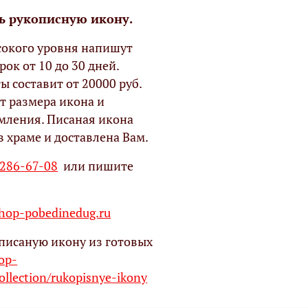
ь рукописную икону.
окого уровня напишут
рок от 10 до 30 дней.
ы составит от 20000 руб.
т размера икона и
мления. Писаная икона
в храме и доставлена Вам.
 286-67-08
или пишите
op-pobedinedug.ru
писаную икону из готовых
hop-
ollection/rukopisnye-ikony