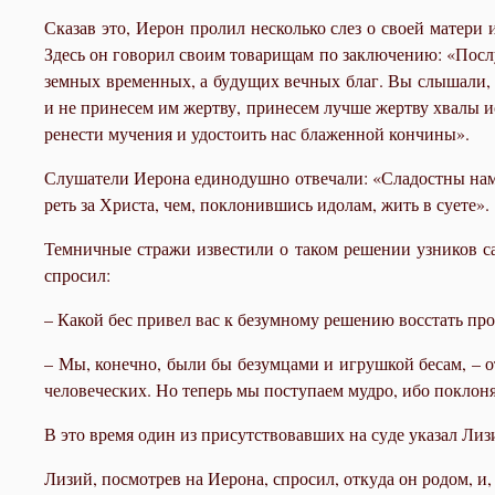
Ска­зав это, Иерон про­лил несколь­ко слез о сво­ей ма­те­ри и
Здесь он го­во­рил сво­им то­ва­ри­щам по за­клю­че­нию: «По­слу­
зем­ных вре­мен­ных, а бу­ду­щих веч­ных благ. Вы слы­ша­ли, чт
и не при­не­сем им жерт­ву, при­не­сем луч­ше жерт­ву хва­лы и
ре­не­сти му­че­ния и удо­сто­ить нас бла­жен­ной кон­чи­ны».
Слу­ша­те­ли Иеро­на еди­но­душ­но от­ве­ча­ли: «Сла­дост­ны на
реть за Хри­ста, чем, по­кло­нив­шись идо­лам, жить в су­е­те».
Тем­нич­ные стра­жи из­ве­сти­ли о та­ком ре­ше­нии уз­ни­ков с
спро­сил:
– Ка­кой бес при­вел вас к безум­но­му ре­ше­нию вос­стать про­т
– Мы, ко­неч­но, бы­ли бы безум­ца­ми и иг­руш­кой бе­сам, – от­
че­ло­ве­че­ских. Но те­перь мы по­сту­па­ем муд­ро, ибо по­кло­
В это вре­мя один из при­сут­ство­вав­ших на су­де ука­зал Ли­
Ли­зий, по­смот­рев на Иеро­на, спро­сил, от­ку­да он ро­дом, и,