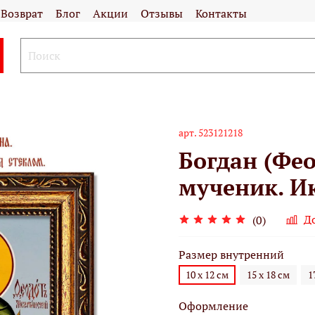
Возврат
Блог
Акции
Отзывы
Контакты
арт.
523121218
Богдан (Фе
мученик. Ик
Д
(0)
Размер внутренний
10 х 12 см
15 х 18 см
1
Оформление