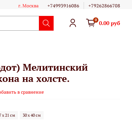
г. Москва
+74993916086
+79262866708
0
0.00 руб
одот) Мелитинский
она на холсте.
обавить в сравнение
7 х 21 см
30 х 40 см