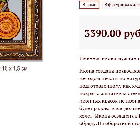
В раме
В фигурном киот
3390.00 ру
Именная икона мужчин по
Икона создана правосла
методом печати по натур
подготовленному как худо
покрыта защитным стекло
иконных красок не проп
будет радовать вас долги
холст! Икона освящена в
обряду. На оборотной ст