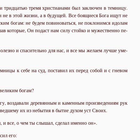
 трид­ца­тью тре­мя хри­сти­а­на­ми был за­клю­чен в тем­ни­цу.
ен не в этой жиз­ни, а в бу­ду­щей. Все бо­я­щи­е­ся Бо­га ищут не
ким бо­гам: не бу­дем по­ви­но­вать­ся, не по­кло­ним­ся идо­лам
ав ко­то­рые, Он по­даст нам си­лу стой­ко и му­же­ствен­но пе­
о­лез­но и спа­си­тель­но для нас, и все мы же­ла­ем луч­ше уме­
ем­ни­цы к се­бе на суд, по­ста­вил их пе­ред со­бой и с гне­вом
 ве­ли­ким бо­гам?
у, воз­да­ва­ли де­ре­вян­ным и ка­мен­ным про­из­ве­де­ни­ям рук
из­вед­ше­му их из небы­тия в бы­тие ду­хом уст Сво­их.
м, и все, о чем ты слы­шал, сде­лал имен­но он».
­сил его: