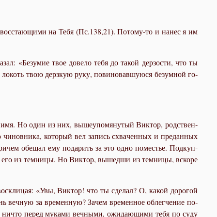
 вос­ста­ю­щи­ми на Те­бя (Пс.138,21). По­то­му-то и на­нес я им
­зал: «Безу­мие твое до­ве­ло те­бя до та­кой дер­зо­сти, что ты
й ло­коть твою дерз­кую ру­ку, по­ви­но­вав­шу­ю­ся безум­ной го­
тое имя. Но один из них, вы­ше­упо­мя­ну­тый Вик­тор, род­ствен­
 чи­нов­ни­ка, ко­то­рый вел за­пись схва­чен­ных и пре­дан­ных
ри­чем обе­щал ему по­да­рить за это од­но по­ме­стье. Под­куп­
 его из тем­ни­цы. Но Вик­тор, вы­шед­ши из тем­ни­цы, вско­ре
вос­кли­цая: «Увы, Вик­тор! что ты сде­лал? О, ка­кой до­ро­гой
знь веч­ную за вре­мен­ную? За­чем вре­мен­ное об­лег­че­ние по­
 ни­что пе­ред му­ка­ми веч­ны­ми, ожи­да­ю­щи­ми те­бя по су­ду