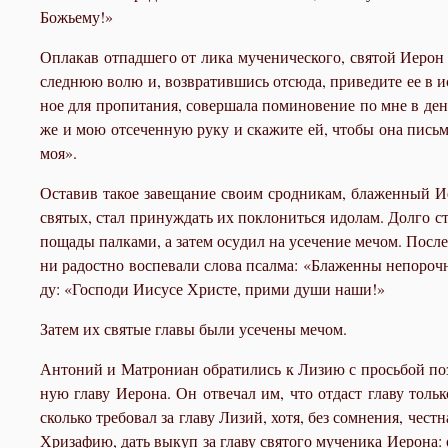
Бо­жье­му!»
Опла­кав от­пад­ше­го от ли­ка му­че­ни­че­ско­го, свя­той Иеро
след­нюю во­лю и, воз­вра­тив­шись от­сю­да, при­ве­ди­те ее в и
ное для про­пи­та­ния, со­вер­ша­ла по­ми­но­ве­ние по мне в де
же и мою от­се­чен­ную ру­ку и ска­жи­те ей, чтобы она пись­мом
моя».
Оста­вив та­кое за­ве­ща­ние сво­им срод­ни­кам, бла­жен­ный 
свя­тых, стал при­нуж­дать их по­кло­нить­ся идо­лам. Дол­го ста
по­ща­ды пал­ка­ми, а за­тем осу­дил на усе­че­ние ме­чом. По­
ни ра­дост­но вос­пе­ва­ли сло­ва псал­ма: «Бла­жен­ны непо­роч
ду: «Гос­по­ди Иису­се Хри­сте, при­ми ду­ши на­ши!»
За­тем их свя­тые гла­вы бы­ли усе­че­ны ме­чом.
Ан­то­ний и Мат­ро­ни­ан об­ра­ти­лись к Ли­зию с прось­бой поз­
ную гла­ву Иеро­на. Он от­ве­чал им, что от­даст гла­ву толь­ко
сколь­ко тре­бо­вал за гла­ву Ли­зий, хо­тя, без со­мне­ния, чест­
Хри­за­фию, дать вы­куп за гла­ву свя­то­го му­че­ни­ка Иеро­на: 