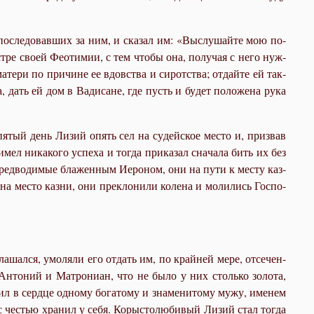
, по­сле­до­вав­ших за ним, и ска­зал им: «Вы­слу­шай­те мою по­
ест­ре сво­ей Фе­о­ти­мии, с тем чтобы она, по­лу­чая с него нуж­
­те­ри по при­чине ее вдов­ства и си­рот­ства; от­дай­те ей так­
, дать ей дом в Ва­ди­сане, где пусть и бу­дет по­ло­же­на ру­ка
пя­тый день Ли­зий опять сел на су­дей­ское ме­сто и, при­звав
мел ни­ка­ко­го успе­ха и то­гда при­ка­зал сна­ча­ла бить их без
Пред­во­ди­мые бла­жен­ным Иеро­ном, они на пу­ти к ме­сту каз­
а ме­сто каз­ни, они пре­кло­ни­ли ко­ле­на и мо­ли­лись Гос­по­
а­шал­ся, умо­ля­ли его от­дать им, по край­ней ме­ре, от­се­чен­
 Ан­то­ний и Мат­ро­ни­ан, что не бы­ло у них столь­ко зо­ло­та,
жил в серд­це од­но­му бо­га­то­му и зна­ме­ни­то­му му­жу, име­нем
 с че­стью хра­нил у се­бя. Ко­ры­сто­лю­би­вый Ли­зий стал то­гда