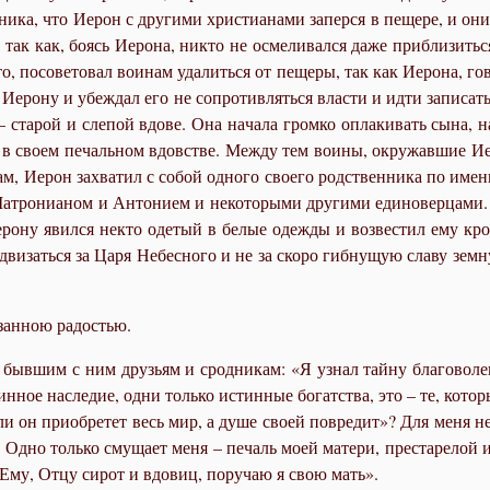
ь­ни­ка, что Иерон с дру­ги­ми хри­сти­а­на­ми за­пер­ся в пе­ще­ре, и о
 так как, бо­ясь Иеро­на, ни­кто не осме­ли­вал­ся да­же при­бли­зить­с
о, по­со­ве­то­вал во­и­нам уда­лить­ся от пе­ще­ры, так как Иеро­на, го
к Иеро­ну и убеж­дал его не со­про­тив­лять­ся вла­сти и ид­ти за­пи­сат
 ста­рой и сле­пой вдо­ве. Она на­ча­ла гром­ко опла­ки­вать сы­на, на
ия в сво­ем пе­чаль­ном вдов­стве. Меж­ду тем во­и­ны, окру­жав­шие И
там, Иерон за­хва­тил с со­бой од­но­го сво­е­го род­ствен­ни­ка по име­
т­ро­ни­а­ном и Ан­то­ни­ем и неко­то­ры­ми дру­ги­ми еди­но­вер­ца­ми.
Иеро­ну явил­ся некто оде­тый в бе­лые одеж­ды и воз­ве­стил ему кр
и­зать­ся за Ца­ря Небес­но­го и не за ско­ро гиб­ну­щую сла­ву зем­
зан­ною ра­до­стью.
ил быв­шим с ним дру­зьям и срод­ни­кам: «Я узнал тай­ну бла­го­во­ле
н­ное на­сле­дие, од­ни толь­ко ис­тин­ные бо­гат­ства, это – те, ко­то
­ли он при­об­ре­тет весь мир, а ду­ше сво­ей по­вре­дит»? Для ме­ня не
у. Од­но толь­ко сму­ща­ет ме­ня – пе­чаль мо­ей ма­те­ри, пре­ста­ре­
и Ему, От­цу си­рот и вдо­виц, по­ру­чаю я свою мать».