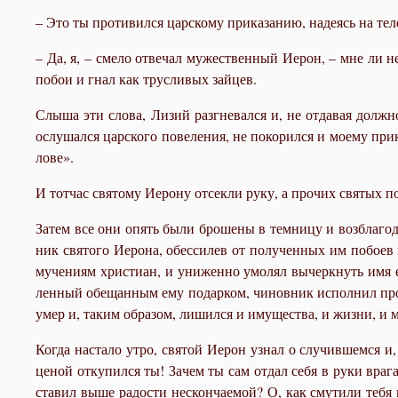
– Это ты про­ти­вил­ся цар­ско­му при­ка­за­нию, на­де­ясь на те
– Да, я, – сме­ло от­ве­чал му­же­ствен­ный Иерон, – мне ли не 
по­бои и гнал как трус­ли­вых зай­цев.
Слы­ша эти сло­ва, Ли­зий раз­гне­вал­ся и, не от­да­вая долж­н
ослу­шал­ся цар­ско­го по­ве­ле­ния, не по­ко­рил­ся и мо­е­му п
ло­ве».
И тот­час свя­то­му Иеро­ну от­сек­ли ру­ку, а про­чих свя­тых по
За­тем все они опять бы­ли бро­ше­ны в тем­ни­цу и воз­бла­го­д
ник свя­то­го Иеро­на, обес­силев от по­лу­чен­ных им по­бо­ев
му­че­ни­ям хри­сти­ан, и уни­жен­но умо­лял вы­черк­нуть имя 
лен­ный обе­щан­ным ему по­дар­ком, чи­нов­ник ис­пол­нил про
умер и, та­ким об­ра­зом, ли­шил­ся и иму­ще­ства, и жиз­ни, и му
Ко­гда на­ста­ло утро, свя­той Иерон узнал о слу­чив­шем­ся и,
це­ной от­ку­пил­ся ты! За­чем ты сам от­дал се­бя в ру­ки вра­
ста­вил вы­ше ра­до­сти нескон­ча­е­мой? О, как сму­ти­ли те­бя