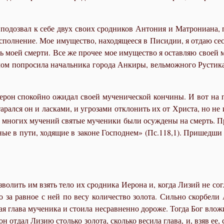
н по­до­звал к се­бе двух сво­их срод­ни­ков Ан­то­ния и Мат­ро­ни­а­на
с­пол­не­ние. Мое иму­ще­ство, на­хо­дя­ще­е­ся в Пи­си­дии, я от­даю с
нь мо­ей смер­ти. Все же про­чее мое иму­ще­ство я остав­ляю сво­ей ма
 по­про­си­ла на­чаль­ни­ка го­ро­да Ан­ки­ры, вель­мож­но­го Ру­сти­ка
Иерон спо­кой­но ожи­дал сво­ей му­че­ни­че­ской кон­чи­ны. И вот на 
­рал­ся он и лас­ка­ми, и угро­за­ми от­кло­нить их от Хри­ста, но не и
сле мно­гих му­че­ний свя­тые му­че­ни­ки бы­ли осуж­де­ны на смерть. 
­ные в пу­ти, хо­дя­щие в за­коне Гос­под­нем» (Пс.118,1). При­шед­ши н
во­лить им взять те­ло их срод­ни­ка Иеро­на и, ко­гда Ли­зий не со­гл
 за рав­ное с ней по ве­су ко­ли­че­ство зо­ло­та. Силь­но скор­бе­ли
ная гла­ва му­че­ни­ка и сто­и­ла несрав­нен­но до­ро­же. То­гда Бог вло­
он от­дал Ли­зию столь­ко зо­ло­та, сколь­ко ве­си­ла гла­ва, и, взяв ее,