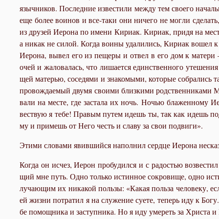
языч­ни­ков. По­след­ние из­ве­сти­ли меж­ду тем сво­е­го на­чал
еще бо­лее во­и­нов и все-та­ки они ни­че­го не мог­ли сде­лать,
из дру­зей Иеро­на по име­ни Ки­ри­ак. Ки­ри­ак, при­дя на ме­ст
а ни­как не си­лой. Ко­гда во­и­ны уда­ли­лись, Ки­ри­ак во­шел 
Иеро­на, вы­вел его из пе­ще­ры и от­вел в его дом к ма­те­ри –
очей и жа­ло­ва­лась, что ли­ша­ет­ся един­ствен­но­го уте­ше­н
щей ма­те­рью, со­се­дя­ми и зна­ко­мы­ми, ко­то­рые со­бра­лись 
про­вож­да­е­мый дву­мя сво­и­ми близ­ки­ми род­ствен­ни­ка­ми Ма
ва­ли на ме­сте, где за­ста­ла их ночь. Но­чью бла­жен­но­му 
вест­вую я те­бе! Пра­вым пу­тем идешь ты, так как идешь под­в
му и при­мешь от Него честь и сла­ву за свои по­дви­ги».
Эти­ми сло­ва­ми явив­ший­ся на­пол­нил серд­це Иеро­на неска­
Ко­гда он ис­чез, Иерон про­бу­дил­ся и с ра­до­стью воз­ве­ст
щий мне путь. Од­но толь­ко ис­тин­ное со­кро­ви­ще, од­но ис­ти
лу­ча­ю­щим их ни­ка­кой поль­зы: «Ка­кая поль­за че­ло­ве­ку, ес
ей жиз­ни по­тра­тил я на слу­же­ние су­е­те, те­перь иду к Бо­г
бе по­мощ­ни­ка и за­ступ­ни­ка. Но я иду уме­реть за Хри­ста 