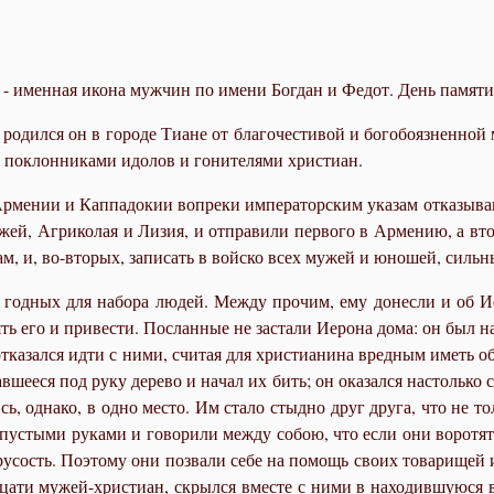
- именная икона мужчин по имени Богдан и Федот. День памяти 
ро­дил­ся он в го­ро­де Ти­ане от бла­го­че­сти­вой и бо­го­бо­яз­нен­ной 
 по­клон­ни­ка­ми идо­лов и го­ни­те­ля­ми хри­сти­ан.
Ар­ме­нии и Кап­па­до­кии во­пре­ки им­пе­ра­тор­ским ука­зам от­ка­зы­в
­жей, Аг­ри­ко­лая и Ли­зия, и от­пра­ви­ли пер­во­го в Ар­ме­нию, а вт
­лам, и, во-вто­рых, за­пи­сать в вой­ско всех му­жей и юно­шей, силь­
 год­ных для на­бо­ра лю­дей. Меж­ду про­чим, ему до­нес­ли и об Иеро
ь его и при­ве­сти. По­слан­ные не за­ста­ли Иеро­на до­ма: он был на ра
ка­зал­ся ид­ти с ни­ми, счи­тая для хри­сти­а­ни­на вред­ным иметь об
ше­е­ся под ру­ку де­ре­во и на­чал их бить; он ока­зал­ся на­столь­ко 
сь, од­на­ко, в од­но ме­сто. Им ста­ло стыд­но друг дру­га, что не то
 пу­сты­ми ру­ка­ми и го­во­ри­ли меж­ду со­бою, что ес­ли они во­ро­тят
 тру­сость. По­это­му они по­зва­ли се­бе на по­мощь сво­их то­ва­ри­щ
а­ти му­жей-хри­сти­ан, скрыл­ся вме­сте с ни­ми в на­хо­див­шу­ю­ся в