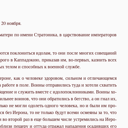
20 ноября.
ма­те­ри по име­ни Стра­то­ни­ка, в цар­ство­ва­ние им­пе­ра­то­ров
а­ют­ся по­кло­нить­ся идо­лам, то они по­сле мно­гих со­ве­ща­ний
о­ро­го в Кап­па­до­кию, при­ка­зав им, во-пер­вых, каз­нить всех
ных те­лом и спо­соб­ных к во­ен­ной служ­бе.
не, как о че­ло­ве­ке здо­ро­вом, силь­ном и от­ли­ча­ю­щем­ся
­бо­те в по­ле. Во­и­ны от­пра­ви­лись ту­да и хо­те­ли схва­тить
­ще­ние и слу­жить вме­сте с идо­ло­по­клон­ни­ка­ми. Во­и­ны хо­
силь­нее во­и­нов, что они об­ра­ти­лись в бег­ство, а он гнал их,
ль­ко не мог­ли одо­леть од­но­го че­ло­ве­ка, но и бы­ли им про­
­ся без Иеро­на, то не толь­ко бу­дут все­ми осме­я­ны за то, что
ей и во вто­рой раз в еще боль­шем чис­ле устре­ми­лись на Иеро­
бли­зи пе­ще­ру и от­ту­да от­ра­жал на­па­де­ния оса­див­ших его