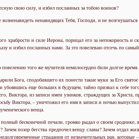
­лес­ную свою си­лу, и из­бил по­слан­ных за то­бою во­и­нов?
воз­не­на­ви­деть нена­ви­дя­щих Те­бя, Гос­по­ди, и не возг­ну­шать­ся
о­го храб­ро­сти и си­ле Иеро­на, по­ри­цал его за непо­кор­ность и ска
ри­ка­зу и из­бил по­слан­ных на­ми. За это по­веле­ваю от­сечь по са­мы
 по­ве­ле­нию то­го же му­чи­те­ля неми­ло­серд­но би­ли дол­гое вре­мя.
а­ри­ли Бо­га, спо­до­бив­ше­го их по­не­сти та­кие му­ки за Его свя­
 и убо­яв­шись еще боль­ших в бу­ду­щем, тай­но при­звал к се­бе то­го
его, Вик­то­ра, из за­пи­си имен уз­ни­ков, страж­ду­щих за Хри­ста, п
сь­бу Вик­то­ра, – уни­что­жил его имя в за­пи­си и но­чью вы­пу­стил
­че­ни­че­ско­го вен­ца.
 пол­ный бес­ко­неч­ной пе­ча­ли, гром­ко ры­дал о сво­ем срод­ни­ке, 
га? За­чем по­зор бег­ства пред­по­чел вен­цу сла­вы? За­чем от­дал жи
 недол­говре­мен­ные стра­да­ния от незна­чи­тель­ных ран, ко­то­рые –