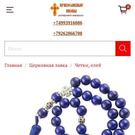
0
+74993916086
+79262866708
Главная
Церковная лавка
Четки, елей