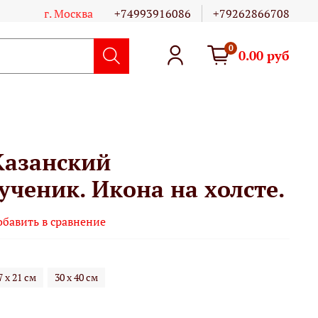
г. Москва
+74993916086
+79262866708
0
0.00 руб
Казанский
ченик. Икона на холсте.
обавить в сравнение
7 х 21 см
30 х 40 см