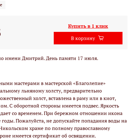
е
Купить в 1 клик
б
В корзину
о имени Дмитрий. День памяти 17 июля.
вными мастерами в мастерской «Благолепие»
альному льняному холсту, предварительно
жественный холст, вставлена в раму или в киот,
м. С оборотной стороны имеется подвес. Яркость
адает со временем. При бережном отношении икона
е годы. Пожалуйста, не допускайте попадания воды на
 Никольском храме по полному православному
ороне имеется сертификат об освящении.