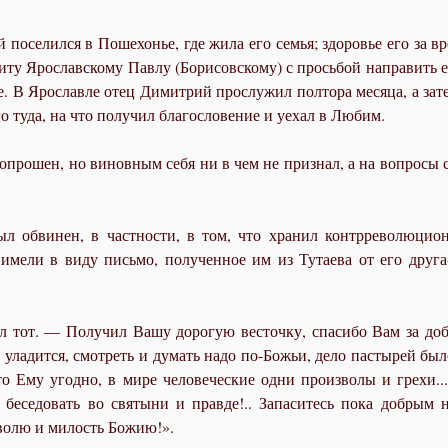
 поселился в Пошехонье, где жила его семья; здоровье его за в
литу Ярославскому Павлу (Борисовскому) с просьбой направить 
е. В Ярославле отец Димитрий прослужил полтора месяца, а зате
 туда, на что получил благословение и уехал в Любим.
прошен, но виновным себя ни в чем не признал, а на вопросы сл
ыл обвинен, в частности, в том, что хранил контрреволюц
мели в виду письмо, полученное им из Тутаева от его друга-
 тот. — Получил Вашу дорогую весточку, спасибо Вам за добр
ело уладится, смотреть и думать надо по-Божьи, дело пастырей б
что Ему угодно, в мире человеческие одни произволы и грехи.
 беседовать во святыни и правде!.. Запаситесь пока добрым
 волю и милость Божию!».