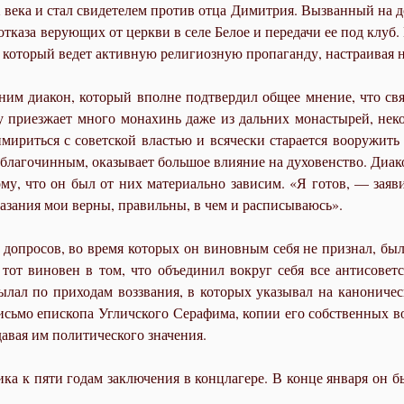
ека и стал свидетелем против отца Димитрия. Вызванный на до
каза верующих от церкви в селе Белое и передачи ее под клуб.
, который ведет активную религиозную пропаганду, настраивая 
ним диакон, который вполне подтвердил общее мнение, что св
му приезжает много монахинь даже из дальних монастырей, не
ириться с советской властью и всячески старается вооружить 
сь благочинным, оказывает большое влияние на духовенство. Диако
му, что он был от них материально зависим. «Я готов, — заяв
зания мои верны, правильны, в чем и расписываюсь».
е допросов, во время которых он виновным себя не признал, бы
тот виновен в том, что объединил вокруг себя все антисовет
ссылал по приходам воззвания, в которых указывал на канонич
сьмо епископа Угличского Серафима, копии его собственных во
авая им политического значения.
а к пяти годам заключения в концлагере. В конце января он б