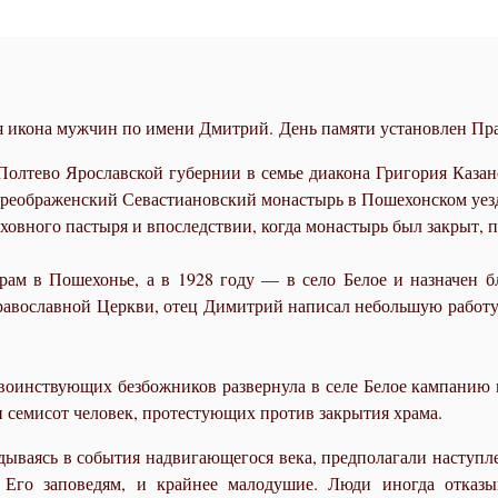
 икона мужчин по имени Дмитрий. День памяти установлен Пра
Полтево Ярославской губернии в семье диакона Григория Казан
Преображенский Севастиановский монастырь в Пошехонском уезд
овного пастыря и впоследствии, когда монастырь был закрыт, п
рам в Пошехонье, а в 1928 году — в село Белое и назначен б
Православной Церкви, отец Димитрий написал небольшую работу 
 воинствующих безбожников развернула в селе Белое кампанию
 семисот человек, протестующих против закрытия храма.
ываясь в события надвигающегося века, предполагали наступлен
 Его заповедям, и крайнее малодушие. Люди иногда отказы