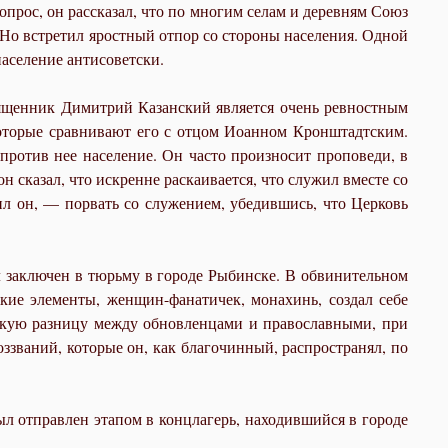
прос, он рассказал, что по многим селам и деревням Союз
 Но встретил яростный отпор со стороны населения. Одной
население антисоветски.
ященник Димитрий Казанский является очень ревностным
которые сравнивают его с отцом Иоанном Кронштадтским.
против нее население. Он часто произносит проповеди, в
н сказал, что искренне раскаивается, что служил вместе со
ил он, — порвать со служением, убедившись, что Церковь
л заключен в тюрьму в городе Рыбинске. В обвинительном
ские элементы, женщин-фанатичек, монахинь, создал себе
ескую разницу между обновленцами и православными, при
ззваний, которые он, как благочинный, распространял, по
ыл отправлен этапом в концлагерь, находившийся в городе