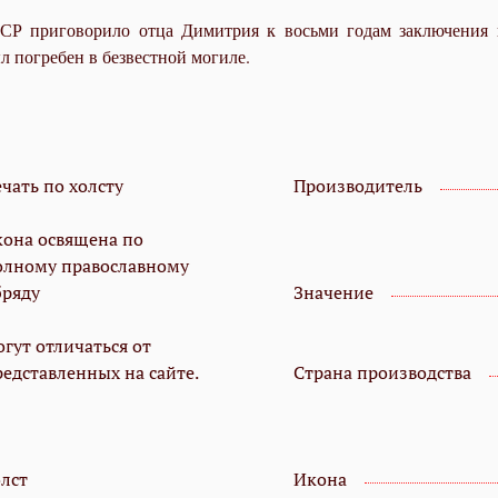
Р приговорило отца Димитрия к восьми годам заключения 
л погребен в безвестной могиле.
чать по холсту
Производитель
кона освящена по
олному православному
бряду
Значение
гут отличаться от
редставленных на сайте.
Страна производства
олст
Икона