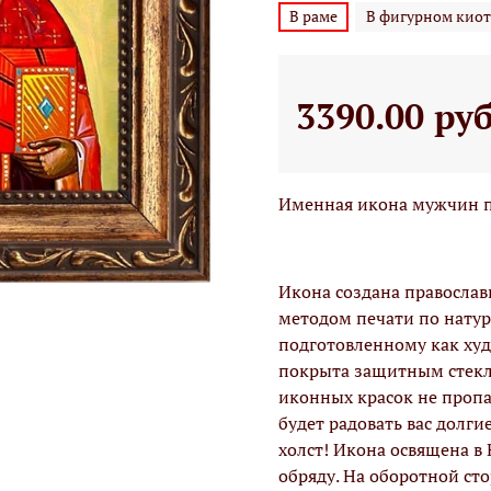
В раме
В фигурном киот
3390.00 ру
Именная икона мужчин п
Икона создана правосла
методом печати по натур
подготовленному как худо
покрыта защитным стекло
иконных красок не проп
будет радовать вас долги
холст! Икона освящена в
обряду. На оборотной ст