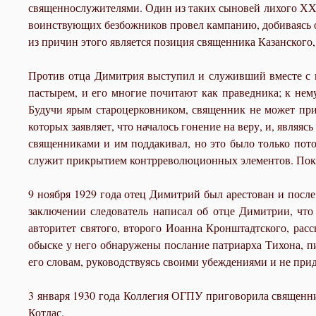
священнослужителями. Один из таких сыновей лихого ХХ в
воинствующих безбожников провел кампанию, добиваясь от
из причин этого является позиция священника Казанского
Против отца Димитрия выступил и служивший вместе с 
пастырем, и его многие почитают как праведника; к не
Будучи ярым староцерковником, священник не может прим
которых заявляет, что началось гонение на веру, и, являя
священниками и им поддакивал, но это было только пото
служит прикрытием контрреволюционных элементов. Пока
9 ноября 1929 года отец Димитрий был арестован и посл
заключении следователь написал об отце Димитрии, что 
авторитет святого, второго Иоанна Кронштадтского, ра
обыске у него обнаружены послание патриарха Тихона, пи
его словам, руководствуясь своими убеждениями и не прид
3 января 1930 года Коллегия ОГПУ приговорила священник
Котлас.