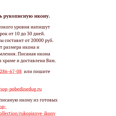
ь рукописную икону.
окого уровня напишут
рок от 10 до 30 дней.
ы составит от 20000 руб.
т размера икона и
мления. Писаная икона
в храме и доставлена Вам.
 286-67-08
или пишите
op-pobedinedug.ru
писаную икону из готовых
hop-
ollection/rukopisnye-ikony