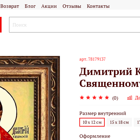
Возврат
Блог
Акции
Отзывы
Контакты
арт.
78179137
Димитрий 
Священному
Д
(0)
Размер внутренний
10 х 12 см
15 х 18 см
1
Оформление