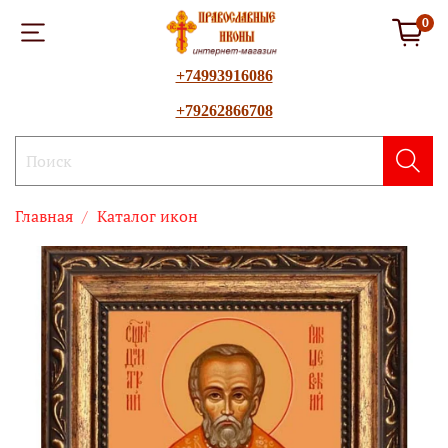
0
+74993916086
+79262866708
Главная
Каталог икон