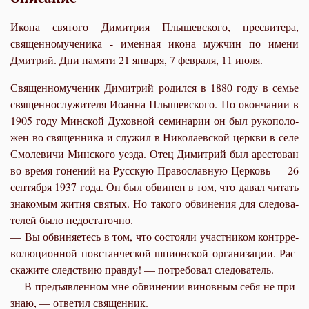
Икона святого Димитрия Плышевского, пресвитера,
священномученика - именная икона мужчин по имени
Дмитрий. Дни памяти 21 января, 7 февраля, 11 июля.
Свя­щен­но­му­че­ник Ди­мит­рий ро­дил­ся в 1880 го­ду в се­мье
свя­щен­но­слу­жи­те­ля Иоан­на Плы­шев­ско­го. По окон­ча­нии в
1905 го­ду Мин­ской Ду­хов­ной се­ми­на­рии он был ру­ко­по­ло­
жен во свя­щен­ни­ка и слу­жил в Ни­ко­ла­ев­ской церк­ви в се­ле
Смоле­ви­чи Мин­ско­го уез­да. Отец Ди­мит­рий был аре­сто­ван
во вре­мя го­не­ний на Рус­скую Пра­во­слав­ную Цер­ковь — 26
сен­тяб­ря 1937 го­да. Он был об­ви­нен в том, что да­вал чи­тать
зна­ко­мым жи­тия свя­тых. Но та­ко­го об­ви­не­ния для сле­до­ва­
те­лей бы­ло недо­ста­точ­но.
— Вы об­ви­ня­е­тесь в том, что со­сто­я­ли участ­ни­ком контр­ре­
во­лю­ци­он­ной по­встан­че­ской шпи­он­ской ор­га­ни­за­ции. Рас­
ска­жи­те след­ствию прав­ду! — по­тре­бо­вал сле­до­ва­тель.
— В предъ­яв­лен­ном мне об­ви­не­нии ви­нов­ным се­бя не при­
знаю, — от­ве­тил свя­щен­ник.