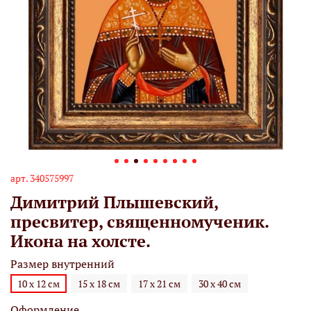
арт.
340575997
Димитрий Плышевский,
пресвитер, священномученик.
Икона на холсте.
Размер внутренний
10 х 12 см
15 х 18 см
17 х 21 см
30 х 40 см
Оформление