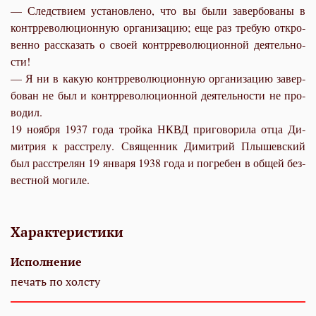
— След­стви­ем уста­нов­ле­но, что вы бы­ли за­вер­бо­ва­ны в
контр­ре­во­лю­ци­он­ную ор­га­ни­за­цию; еще раз тре­бую от­кро­
вен­но рас­ска­зать о сво­ей контр­ре­во­лю­ци­он­ной де­я­тель­но­
сти!
— Я ни в ка­кую контр­ре­во­лю­ци­он­ную ор­га­ни­за­цию за­вер­
бо­ван не был и контр­ре­во­лю­ци­он­ной де­я­тель­но­сти не про­
во­дил.
19 но­яб­ря 1937 го­да трой­ка НКВД при­го­во­ри­ла от­ца Ди­
мит­рия к рас­стре­лу. Свя­щен­ник Ди­мит­рий Плы­шев­ский
был рас­стре­лян 19 ян­ва­ря 1938 го­да и по­гре­бен в об­щей без­
вест­ной мо­ги­ле.
Характеристики
Исполнение
печать по холсту