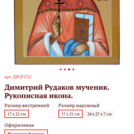
арт.
ДРСР1721
Димитрий Рудаков мученик.
Рукописная икона.
Размер внутренний
Размер наружный
17 х 21 см
17 х 21 см
24 х 27 х 7 см
Оформление
На иконной доске.