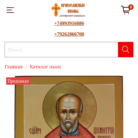
0
+74993916086
+79262866708
Главная
Каталог икон
Предзаказ