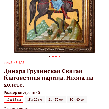
арт.
81451828
Динара Грузинская Святая
благоверная царица. Икона на
холсте.
Размер внутренний
10 х 15 см
15 х 20 см
21 х 30 см
30 х 40 см
Оформление