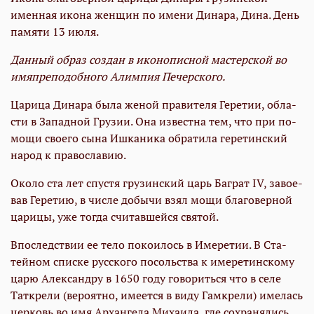
именная икона женщин по имени Динара, Дина. День
памяти 13 июля.
Данный образ создан в иконописной мастерской во
имяпреподобного Алимпия Печерского.
Ца­ри­ца Ди­на­ра бы­ла же­ной пра­ви­те­ля Ге­ре­тии, об­ла­
сти в За­пад­ной Гру­зии. Она из­вест­на тем, что при по­
мо­щи сво­е­го сы­на Иш­ка­ни­ка об­ра­ти­ла ге­ре­тин­ский
на­род к пра­во­сла­вию.
Око­ло ста лет спу­стя гру­зин­ский царь Баг­рат IV, за­во­е­
вав Ге­ре­тию, в чис­ле до­бы­чи взял мо­щи бла­го­вер­ной
ца­ри­цы, уже то­гда счи­тав­шей­ся свя­той.
Впо­след­ствии ее те­ло по­ко­и­лось в Име­ре­тии. В Ста­
тей­ном спис­ке рус­ско­го по­соль­ства к име­ре­тин­ско­му
ца­рю Алек­сан­дру в 1650 го­ду го­во­рить­ся что в се­ле
Тат­кре­ли (ве­ро­ят­но, име­ет­ся в ви­ду Гам­кре­ли) име­лась
цер­ковь во имя Ар­хан­ге­ла Ми­ха­и­ла, где со­хра­ня­лись