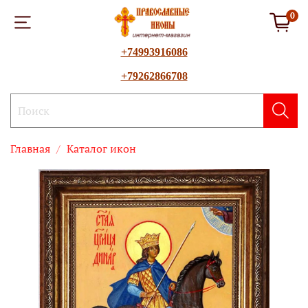
0
+74993916086
+79262866708
Главная
Каталог икон