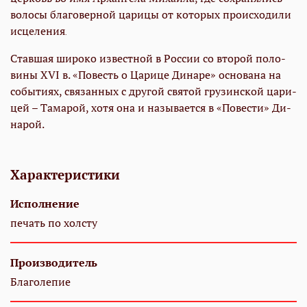
во­ло­сы бла­го­вер­ной ца­ри­цы от ко­то­рых про­ис­хо­ди­ли
ис­це­ле­ния
.
Став­шая ши­ро­ко из­вест­ной в Рос­сии со вто­рой по­ло­
ви­ны XVI в. «По­весть о Ца­ри­це Ди­на­ре» ос­но­ва­на на
со­бы­ти­ях, свя­зан­ных с дру­гой свя­той гру­зин­ской ца­ри­
цей – Та­ма­рой, хо­тя она и на­зы­ва­ет­ся в «По­ве­сти» Ди­
на­рой
.
Характеристики
Исполнение
печать по холсту
Производитель
Благолепие