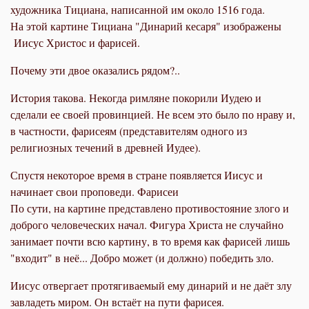
художника Тициана, написанной им около 1516 года.
На этой картине Тициана "Динарий кесаря" изображены
Иисус Христос и фарисей.
Почему эти двое оказались рядом?..
История такова. Некогда римляне покорили Иудею и
сделали ее своей провинцией. Не всем это было по нраву и,
в частности, фарисеям (представителям одного из
религиозных течений в древней Иудее).
Спустя некоторое время в стране появляется Иисус и
начинает свои проповеди. Фарисеи
По сути, на картине представлено противостояние злого и
доброго человеческих начал. Фигура Христа не случайно
занимает почти всю картину, в то время как фарисей лишь
"входит" в неё... Добро может (и должно) победить зло.
Иисус отвергает протягиваемый ему динарий и не даёт злу
завладеть миром. Он встаёт на пути фарисея.