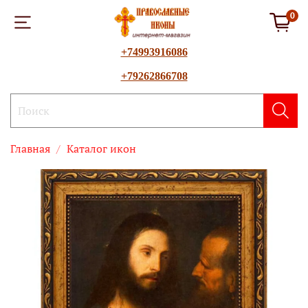
0
+74993916086
+79262866708
Главная
Каталог икон