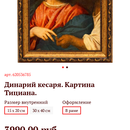
арт.
620536785
Динарий кесаря. Картина
Тициана.
Размер внутренний
Оформление
15 х 20 см
30 х 40 см
В раме
3990.00 руб