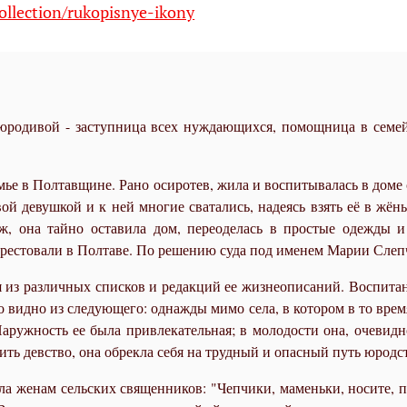
ollection/rukopisnye-ikony
родивой - заступница всех нуждающихся, помощница в семей
емье в Полтавщине. Рано осиротев, жила и воспитывалась в доме
ой девушкой и к ней многие сватались, надеясь взять её в жён
уж, она тайно оставила дом, переоделась в простые одежды 
 арестовали в Полтаве. По решению суда под именем Марии Слепч
 из различных списков и редакций ее жизнеописаний. Воспитан
то видно из следующего: однажды мимо села, в котором в то вре
аружность ее была привлекательная; в молодости она, очевидно
ть девство, она обрекла себя на трудный и опасный путь юродст
ала женам сельских священников: "Чепчики, маменьки, носите, п