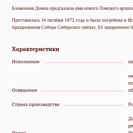
Блаженная Домна предсказала имя нового Томского архипа
Преставилась 16 октября 1872 года и была погребена в 
празднования Собора Сибирских святых. Её захоронение бы
Характеристики
Исполнение
пе
и
п
Освящение
о
Страна производства
Р
Д
р
Икона
И