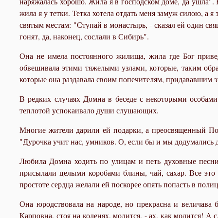
наряжалась хорошо. Жила я в господском доме, да ушла".
жила я у тетки. Тетка хотела отдать меня замуж силою, а я
святым местам: "Ступай в монастырь, - сказал ей один свя
гонят, да, наконец, сослали в Сибирь".
Она не имела постоянного жилища, жила где Бог привед
обвешивала этими тяжелыми узлами, которые, таким образ
которые она раздавала своим попечителям, придававшим 
В редких случаях Домна в беседе с некоторыми особами
теплотой успокаивало души слушающих.
Многие жители дарили ей подарки, а преосвященный По
"Дурочка учит нас, умников. О, если бы и мы додумались 
Любила Домна ходить по улицам и петь духовные песни
присылали целыми коробами блины, чай, сахар. Все это о
простоте сердца желали ей поскорее опять попасть в поли
Она юродствовала на народе, но прекрасна и величава б
Карповна, стоя на коленях, молится, - ах, как молится! А 