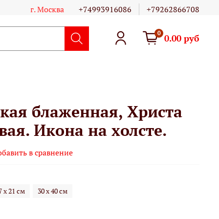
г. Москва
+74993916086
+79262866708
0
0.00 руб
кая блаженная, Христа
ая. Икона на холсте.
обавить в сравнение
7 х 21 см
30 х 40 см