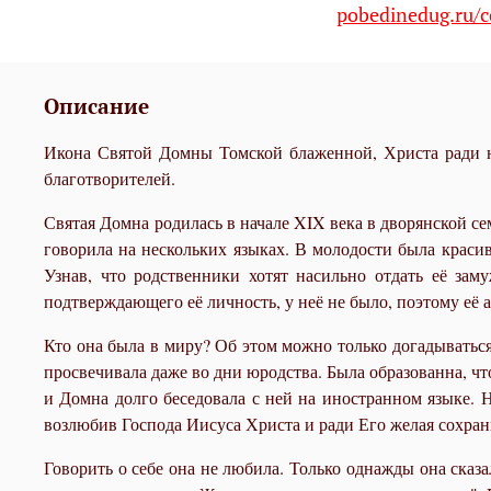
pobedinedug.ru/c
Описание
Икона Святой Домны Томской блаженной, Христа ради ю
благотворителей.
Святая Домна
родилась в начале XIX века в дворянской с
говорила на нескольких языках. В молодости была красив
Узнав, что родственники хотят насильно отдать её зам
подтверждающего её личность, у неё не было, поэтому её
Кто она была в миру? Об этом можно только догадываться
просвечивала даже во дни юродства. Была образованна, ч
и Домна долго беседовала с ней на иностранном языке. Н
возлюбив Господа Иисуса Христа и ради Его желая сохрани
Говорить о себе она не любила. Только однажды она сказ