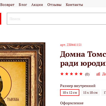
Возврат
Блог
Акции
Отзывы
Контакты
арт.
230441151
Домна Томс
ради юродив
Д
(0)
Размер внутренний
10 х 12 см
15 х 18 см
1
Оформление