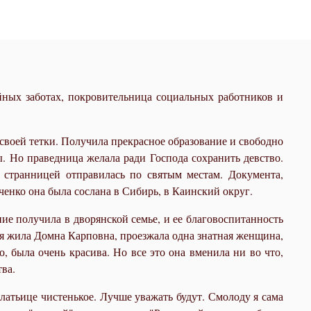
ных заботах, покровительница социальных работников и
 своей тетки. Получила прекрасное образование и свободно
ы. Но праведница желала ради Господа сохранить девство.
и странницей отправилась по святым местам. Документа,
енко она была сослана в Сибирь, в Каинский округ.
ие получила в дворянской семье, и ее благовоспитанность
мя жила Домна Карповна, проезжала одна знатная женщина,
, была очень красива. Но все это она вменила ни во что,
ва.
латьице чистенькое. Лучше уважать будут. Смолоду я сама