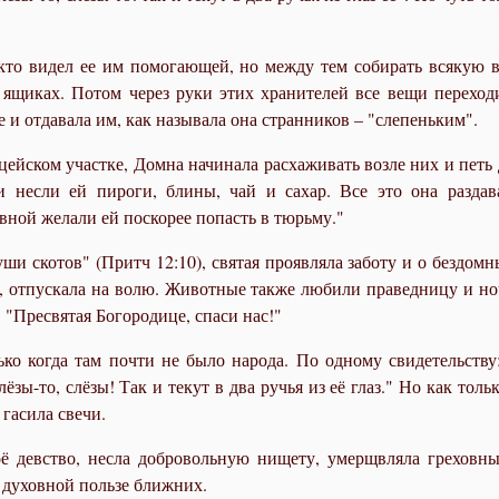
 кто видел ее им помогающей, но между тем собирать всякую
в ящиках. Потом через руки этих хранителей все вещи перехо
 и отдавала им, как называла она странников – "слепеньким".
йском участке, Домна начинала расхаживать возле них и петь ду
несли ей пироги, блины, чай и сахар. Все это она раздав
ной желали ей поскорее попасть в тюрьму."
и скотов" (Притч 12:10), святая проявляла заботу и о бездомн
ись, отпускала на волю. Животные также любили праведницу и н
: "Пресвятая Богородице, спаси нас!"
ько когда там почти не было народа. По одному свидетельству
лёзы-то, слёзы! Так и текут в два ручья из её глаз." Но как то
 гасила свечи.
ё девство, несла добровольную нищету, умерщвляла греховны
 духовной пользе ближних.