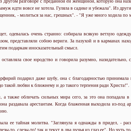
 В другом разговоре с преданной ей женщиной, которую она назы
 замуж идти вовсе не хотела. Гуляла в садике и убежала". Из друг
щенник, - молиться за нас, грешных". - "Я уже много ходила по м
ет, одевалась очень странно: собирала всякую ветхую одежду,
ом, представляли собою вериги. За пазухой и в карманах наход
этим подаркам иносказательный смысл.
 оставляла свое юродство и говорила разумно, назидательно,
рфирий подарил даже шубу, она с благодарностью принимала 
до такой любви к ближнему и до такого терпения ради Христа!".
, а также обличать сильных мира сего, за это она попадала 
на раздавала арестантам. Когда блаженная выходила из-под ар
цию.
ыла ее тайная молитва. "Заглянула я однажды в придел, - ра
слезы-то, слезы-то! так и текут в два ручья из глаз ее". Но чут