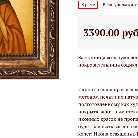
В раме
В фигурном киот
3390.00 ру
Заступница всех нуждаю
покровительница социал
Икона создана правосла
методом печати по натур
подготовленному как худо
покрыта защитным стекло
иконных красок не проп
будет радовать вас долги
холст! Икона освящена в