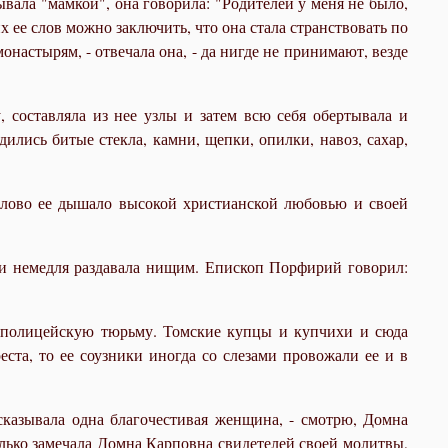
вала "мамкой", она говорила: "Родителей у меня не было,
их ее слов можно заключить, что она стала странствовать по
онастырям, - отвечала она, - да нигде не принимают, везде
 составляла из нее узлы и затем всю себя обертывала и
ились битые стекла, камни, щепки, опилки, навоз, сахар,
 слово ее дышало высокой христианской любовью и своей
и немедля раздавала нищим. Епископ Порфирий говорил:
в полицейскую тюрьму. Томские купцы и купчихи и сюда
еста, то ее соузники иногда со слезами провожали ее и в
ссказывала одна благочестивая женщина, - смотрю, Домна
ь только замечала Домна Карповна свидетелей своей молитвы,