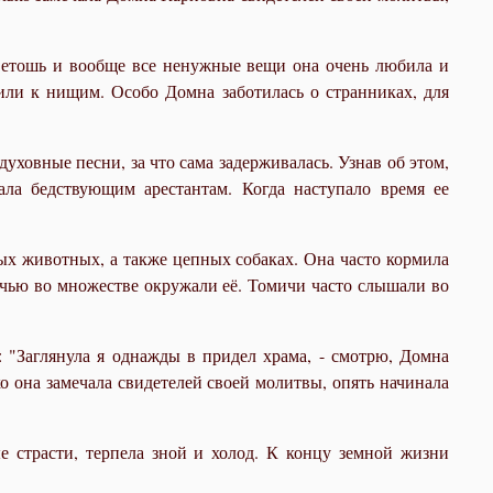
 ветошь и вообще все ненужные вещи она очень любила и
дили к нищим. Особо Домна заботилась о странниках, для
ховные песни, за что сама задерживалась. Узнав об этом,
ала бедствующим арестантам. Когда наступало время ее
ых животных, а также цепных собаках. Она часто кормила
очью во множестве окружали её. Томичи часто слышали во
: "Заглянула я однажды в придел храма, - смотрю, Домна
лько она замечала свидетелей своей молитвы, опять начинала
е страсти, терпела зной и холод. К концу земной жизни