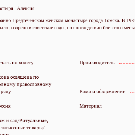
стыря - Алексия.
Иоанно-Предтеченском женском монастыре города Томска. В 198
ло разорено в советские годы, но впоследствии близ того места
чать по холсту
Производитель
кона освящена по
олному православному
бряду
Рама и оформление
оссия
Материал
ом и сад/Ритуальные,
елигиозные товары/
кона