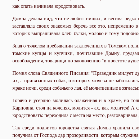
как опять начинала юродствовать.
Домна делала вид, что не любит нищих, и весьма редко
заставляла своих знакомых беречь все это, непременно 
которых выпрашивала хлеб, булки, молоко и тому подобное
Зная о тяжелом пребывании заключенных в Томском полице
томские купцы и купчихи, почитавшие Домну, грудами 
освобождения, товарищи по заключению "в простоте душев
Помня слова Священного Писания: "Праведник милует душ
их, а привязанных собак, о которых хозяева не заботил
мраке ночи, среди собачьего лая, её молитвенные возгласы
Горячо и усердно молилась блаженная и в храме, но тол
Карповна, стоя на коленях, молится - ах, как молится! А с
юродствовать: переходила с места на место, разговаривала,
Так среди подвигов юродства святая Домна хранила сво
получила от Господа дар прозорливости, которым служила