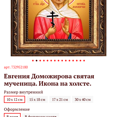
арт.
732952180
Евгения Доможирова святая
мученица. Икона на холсте.
Размер внутренний
10 х 12 см
15 х 18 см
17 х 21 см
30 х 40 см
Оформление
В раме
В фигурном киоте