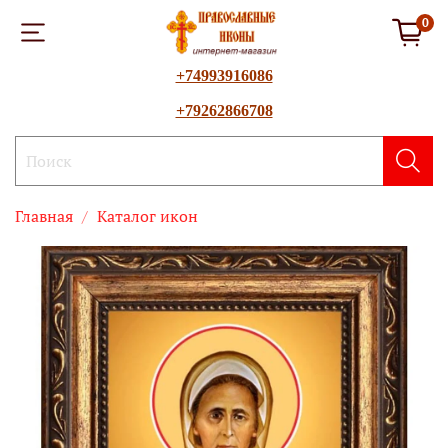
0
+74993916086
+79262866708
Главная
Каталог икон