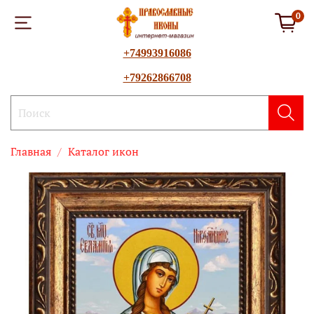
0
+74993916086
+79262866708
Главная
Каталог икон