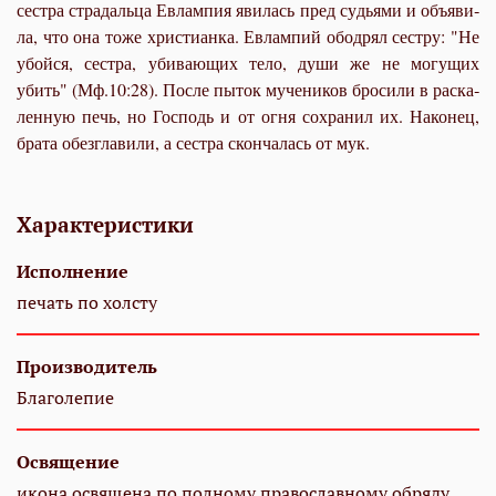
сест­ра стра­даль­ца Евлам­пия яви­лась пред су­дья­ми и объ­яви­
ла, что она то­же хри­сти­ан­ка. Евлам­пий обод­рял сест­ру: "Не
убой­ся, сест­ра, уби­ва­ю­щих те­ло, ду­ши же не мо­гу­щих
убить" (Мф.10:28). По­сле пы­ток му­че­ни­ков бро­си­ли в рас­ка­
лен­ную печь, но Гос­подь и от ог­ня со­хра­нил их. На­ко­нец,
бра­та обез­гла­ви­ли, а сест­ра скон­ча­лась от мук.
Характеристики
Исполнение
печать по холсту
Производитель
Благолепие
Освящение
икона освящена по полному православному обряду