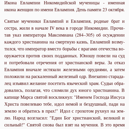
Икона Евлампии Никомидийской мученицы - именная
икона женщин по имени Евлампия. День памяти 23 октября.
Свя­тые му­че­ни­ки Евлам­пий и Евлам­пия, род­ные брат и
сест­ра, жи­ли в на­ча­ле IV ве­ка в го­ро­де Ни­ко­ми­дии. Про­чи­
тав указ им­пе­ра­то­ра Мак­си­ми­а­на (284–305) об осуж­де­нии
каж­до­го хри­сти­а­ни­на на смерт­ную казнь, Евлам­пий воз­му­
тил­ся, что им­пе­ра­тор вме­сто борь­бы с вра­га­ми оте­че­ства во­
ору­жа­ет­ся про­тив сво­их под­дан­ных. Юно­шу по­ве­ли на суд
и по­тре­бо­ва­ли от­ре­че­ния от хри­сти­ан­ской ве­ры. За от­каз
Евлам­пия вна­ча­ле ис­тя­за­ли же­лез­ны­ми ору­ди­я­ми, а за­тем
по­ло­жи­ли на рас­ка­лен­ный же­лез­ный одр. Вне­зап­но ста­ра­да­
лец изъ­явил же­ла­ние по­се­тить язы­че­ский храм. Судьи об­ра­
до­ва­лись, по­ла­гая, что сло­ми­ли дух юно­го хри­сти­а­ни­на. В
ка­пи­ще Мар­са свя­той вос­клик­нул: "Име­нем Гос­по­да Иису­са
Хри­ста по­веле­ваю те­бе, идол немой и без­душ­ный, па­ди на
зем­лю и об­ра­тись в прах!" Идол с гро­хо­том рух­нул на зем­
лю. На­род воз­гла­сил: "Един Бог хри­сти­ан­ский, ве­ли­кий и
силь­ный!" Свя­той сно­ва был взят на му­че­ния. В это вре­мя