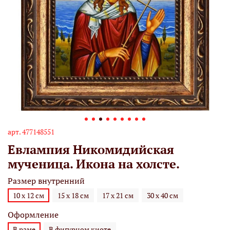
арт.
477148551
Евлампия Никомидийская
мученица. Икона на холсте.
Размер внутренний
10 х 12 см
15 х 18 см
17 х 21 см
30 х 40 см
Оформление
В раме
В фигурном киоте