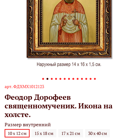
арт.
ФДХМХ1012123
Феодор Дорофеев
священномученик. Икона на
холсте.
Размер внутренний
10 х 12 см
15 х 18 см
17 х 21 см
30 х 40 см