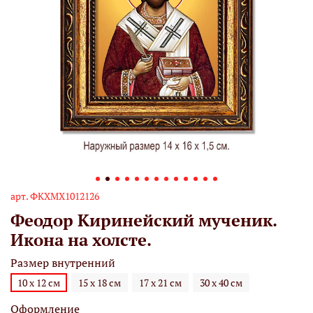
арт.
ФКХМХ1012126
Феодор Киринейский мученик.
Икона на холсте.
Размер внутренний
10 х 12 см
15 х 18 см
17 х 21 см
30 х 40 см
Оформление