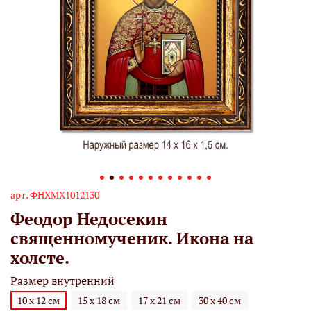
арт.
ФНХМХ1012130
Феодор Недосекин
священномученик. Икона на
холсте.
Размер внутренний
10 х 12 см
15 х 18 см
17 х 21 см
30 х 40 см