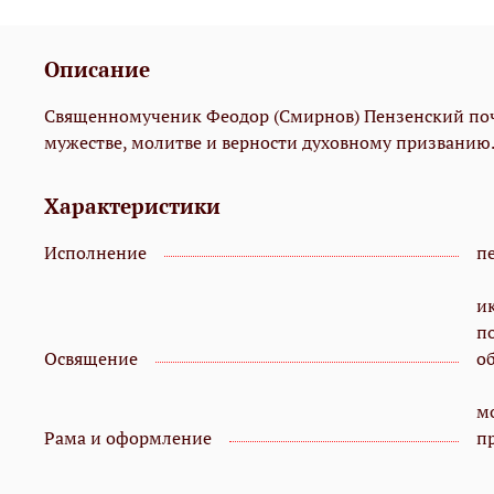
Описание
Священномученик Феодор (Смирнов) Пензенский почи
мужестве, молитве и верности духовному призванию. 
Характеристики
Исполнение
пе
и
п
Освящение
о
мо
Рама и оформление
п