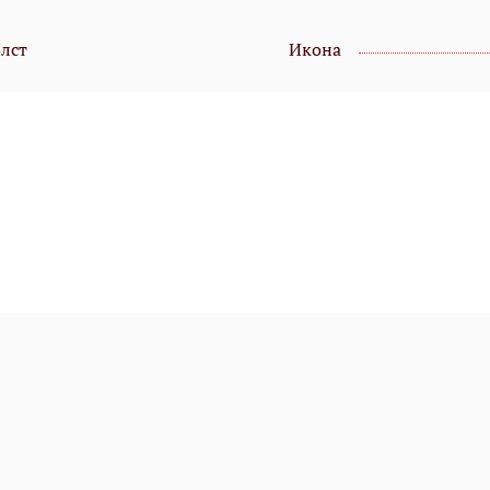
олст
Икона