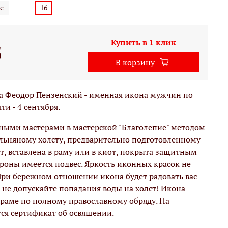
е
16
Купить в 1 клик
б
В корзину
 Феодор Пензенский - именная икона мужчин по
и - 4 сентября.
ными мастерами в мастерской "Благолепие" методом
льняному холсту, предварительно подготовленному
т, вставлена в раму или в киот, покрыта защитным
ороны имеется подвес. Яркость иконных красок не
При бережном отношении икона будет радовать вас
, не допускайте попадания воды на холст! Икона
раме по полному православному обряду. На
ся сертификат об освящении.