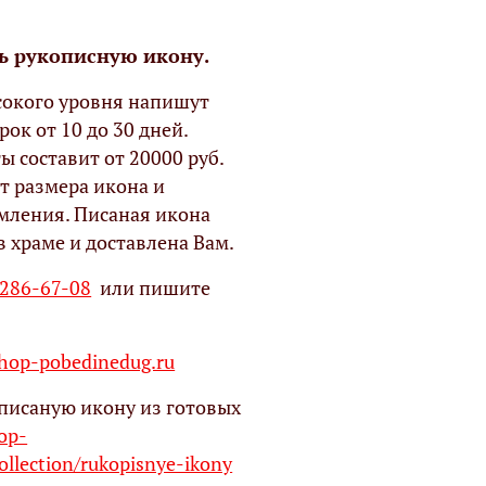
ь рукописную икону.
окого уровня напишут
рок от 10 до 30 дней.
ы составит от 20000 руб.
т размера икона и
мления. Писаная икона
в храме и доставлена Вам.
 286-67-08
или пишите
op-pobedinedug.ru
писаную икону из готовых
hop-
ollection/rukopisnye-ikony