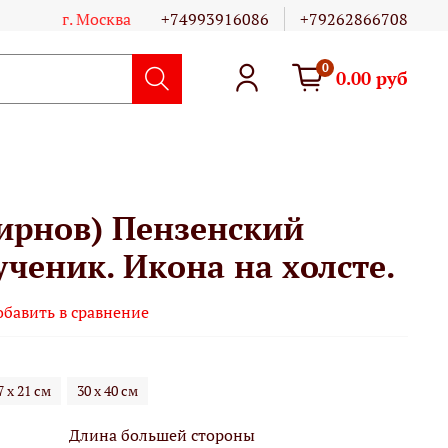
г. Москва
+74993916086
+79262866708
0
0.00 руб
ирнов) Пензенский
ченик. Икона на холсте.
обавить в сравнение
7 х 21 см
30 х 40 см
Длина большей стороны