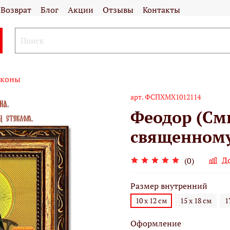
Возврат
Блог
Акции
Отзывы
Контакты
иконы
арт.
ФСПХМХ1012114
Феодор (См
священному
Д
(0)
Размер внутренний
10 х 12 см
15 х 18 см
1
Оформление