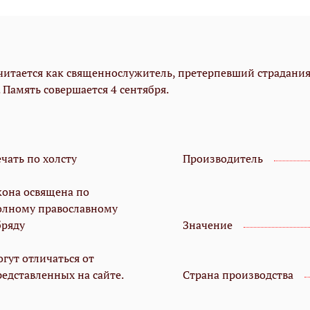
тается как священнослужитель, претерпевший страдания 
Память совершается 4 сентября.
чать по холсту
Производитель
кона освящена по
олному православному
бряду
Значение
гут отличаться от
редставленных на сайте.
Страна производства