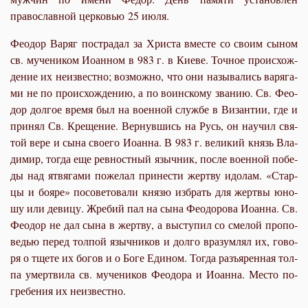
православной церковью 25 июля.
Феодор Варяг по­стра­дал за Хри­ста вме­сте со сво­им сы­ном
св. му­че­ни­ком Иоан­ном в 983 г. в Ки­е­ве. Точ­ное про­ис­хож­
де­ние их неиз­вест­но; воз­мож­но, что они на­зы­ва­лись ва­ря­га­
ми не по про­ис­хож­де­нию, а по во­ин­ско­му зва­нию. Св. Фе­о­
дор дол­гое вре­мя был на во­ен­ной служ­бе в Ви­зан­тии, где и
при­нял Св. Кре­ще­ние. Вер­нув­шись на Русь, он на­учил свя­
той ве­ре и сы­на сво­е­го Иоан­на. В 983 г. ве­ли­кий князь Вла­
ди­мир, то­гда еще рев­ност­ный языч­ник, по­сле во­ен­ной по­бе­
ды над ят­вя­га­ми по­же­лал при­не­сти жерт­ву идо­лам. «Стар­
цы и бо­яре» по­со­ве­то­ва­ли кня­зю из­брать для жерт­вы юно­
шу или де­ви­цу. Жре­бий пал на сы­на Фе­о­до­ро­ва Иоан­на. Св.
Фе­о­дор не дал сы­на в жерт­ву, а вы­сту­пил со сме­лой про­по­
ве­дью пе­ред тол­пой языч­ни­ков и дол­го вра­зум­лял их, го­во­
ря о тще­те их бо­гов и о Бо­ге Еди­ном. То­гда разъ­ярен­ная тол­
па умерт­ви­ла св. му­че­ни­ков Фе­о­до­ра и Иоан­на. Ме­сто по­
гре­бе­ния их неиз­вест­но.