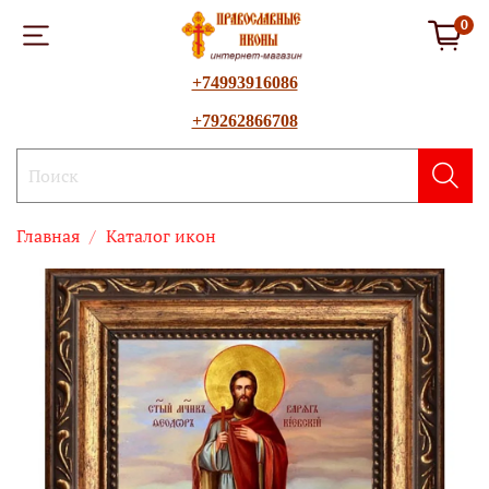
0
+74993916086
+79262866708
Главная
Каталог икон