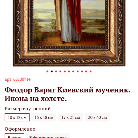
арт.
68700714
Феодор Варяг Киевский мученик.
Икона на холсте.
Размер внутренний
10 х 12 см
15 х 18 см
17 х 21 см
30 х 40 см
Оформление
В раме
В фигурном киоте