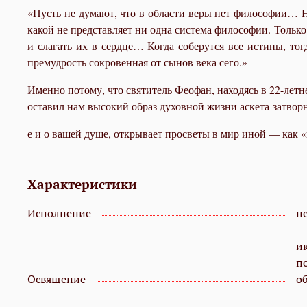
«Пусть не думают, что в области веры нет философии… Н
какой не представляет ни одна система философии. Только 
и слагать их в сердце… Когда соберутся все истины, тог
премудрость сокровенная от сынов века сего.»
Именно потому, что святитель Феофан, находясь в 22-летн
оставил нам высокий образ духовной жизни аскета-затворн
е и о вашей душе, открывает просветы в мир иной — как 
Характеристики
Исполнение
пе
и
п
Освящение
о