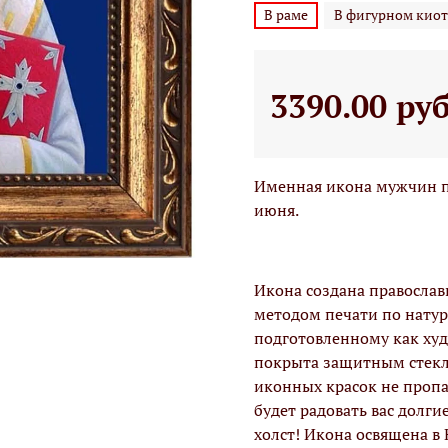
В раме
В фигурном киот
3390.00 ру
Именная икона мужчин по
июня.
Икона создана правосла
методом печати по натур
подготовленному как худо
покрыта защитным стекло
иконных красок не проп
будет радовать вас долги
холст! Икона освящена в