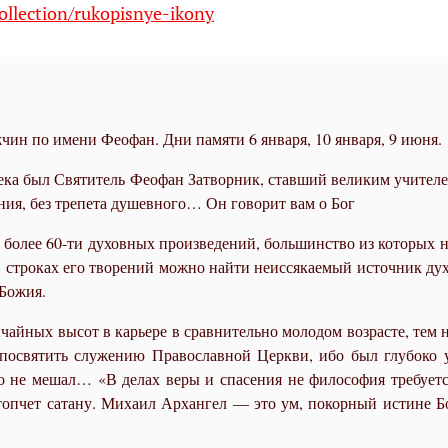
ollection/rukopisnye-ikony
чин по имени Феофан. Дни памяти 6 января, 10 января, 9 июня.
ека был Святитель Феофан Затворник, ставший великим учител
ния, без трепета душевного… Он говорит вам о Бог
более 60-ти духовных произведений, большинство из которых н
В строках его творений можно найти неиссякаемый источник дух
 Божия.
йных высот в карьере в сравнительно молодом возрасте, тем н
 посвятить служению Православной Церкви, ибо был глубоко у
то не мешал… «В делах веры и спасения не философия требуетс
топчет сатану. Михаил Архангел — это ум, покорный истине Бо