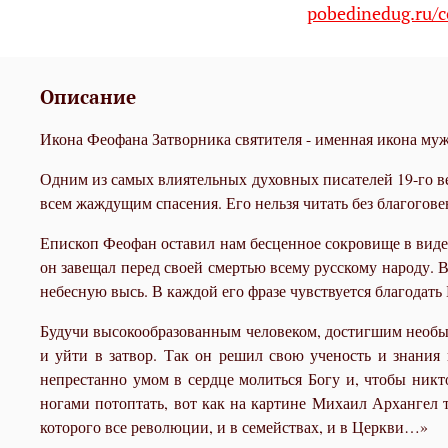
pobedinedug.ru/c
Описание
Икона Феофана Затворника святителя - именная икона муж
Одним из самых влиятельных духовных писателей 19-го в
всем жаждущим спасения. Его нельзя читать без благогове
Епископ Феофан оставил нам бесценное сокровище в виде 
он завещал перед своей смертью всему русскому народу. 
небесную высь. В каждой его фразе чувствуется благодать
Будучи высокообразованным человеком, достигшим необыча
и уйти в затвор. Так он решил свою ученость и знания
непрестанно умом в сердце молиться Богу и, чтобы ник
ногами потоптать, вот как на картине Михаил Архангел 
которого все революции, и в семействах, и в Церкви…»