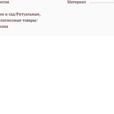
оссия
Материал
ом и сад/Ритуальные,
елигиозные товары/
кона