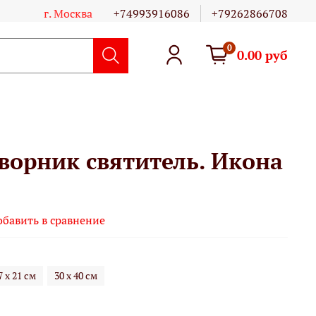
г. Москва
+74993916086
+79262866708
0
0.00 руб
ворник святитель. Икона
обавить в сравнение
7 х 21 см
30 х 40 см