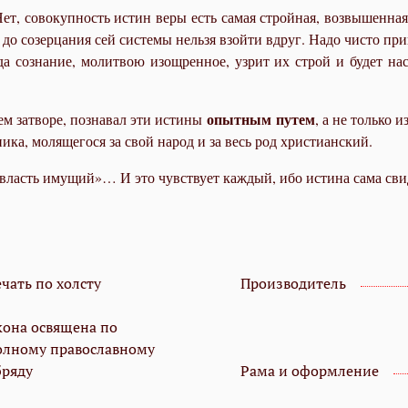
ет, совокупность истин веры есть самая стройная, возвышенная
до созерцания сей системы нельзя взойти вдруг. Надо чисто при
да сознание, молитвою изощренное, узрит их строй и будет на
опытным путем
ем затворе, познавал эти истины
, а не только 
ика, молящегося за свой народ и за весь род христианский.
«власть имущий»… И это чувствует каждый, ибо истина сама сви
чать по холсту
Производитель
кона освящена по
олному православному
бряду
Рама и оформление