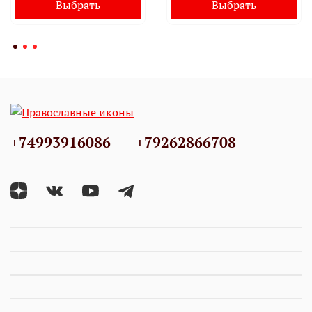
Выбрать
Выбрать
+74993916086
+79262866708