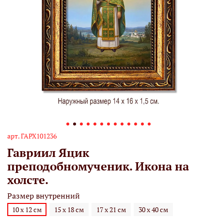
арт.
ГАРХ101236
Гавриил Яцик
преподобномученик. Икона на
холсте.
Размер внутренний
10 х 12 см
15 х 18 см
17 х 21 см
30 х 40 см