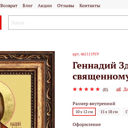
Возврат
Блог
Акции
Отзывы
Контакты
арт.
461111919
Геннадий З
священному
Д
(0)
Размер внутренний
10 х 12 см
15 х 18 см
1
Оформление