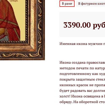
В раме
В фигурном киот
3390.00 ру
Именная икона мужчин п
Икона создана правосла
методом печати по натур
подготовленному как худо
покрыта защитным стекло
иконных красок не проп
будет радовать вас долги
холст! Икона освящена в
обряду. На оборотной ст