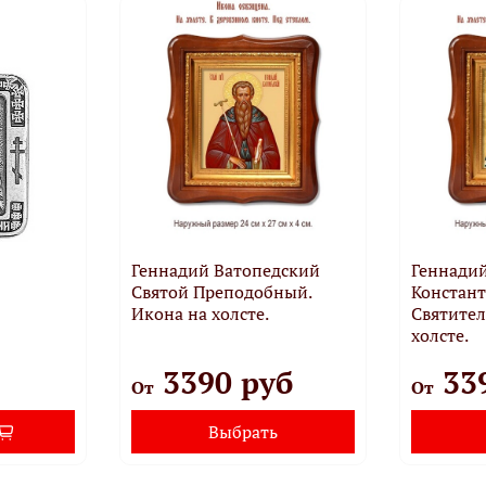
Геннадий Ватопедский
Геннадий
Святой Преподобный.
Констан
Икона на холсте.
Святител
холсте.
3390 руб
33
От
От
Выбрать