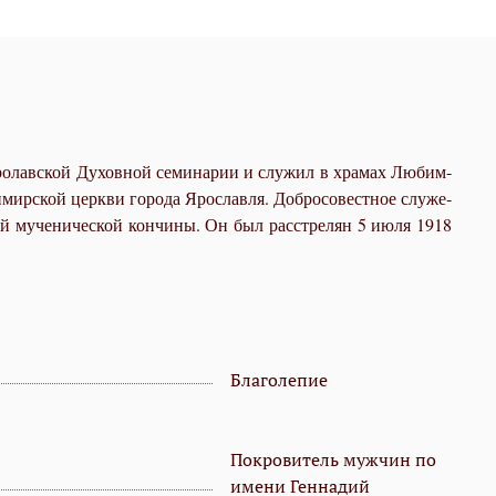
Яро­лав­ской Ду­хов­ной се­ми­на­рии и слу­жил в хра­мах Лю­бим­
­мир­ской церк­ви го­ро­да Яро­слав­ля. Доб­ро­со­вест­ное слу­же­
­ей му­че­ни­че­ской кон­чи­ны. Он был рас­стре­лян 5 июля 1918
Благолепие
Покровитель мужчин по
имени Геннадий