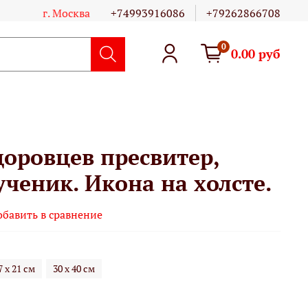
г. Москва
+74993916086
+79262866708
0
0.00 руб
доровцев пресвитер,
ченик. Икона на холсте.
обавить в сравнение
7 х 21 см
30 х 40 см