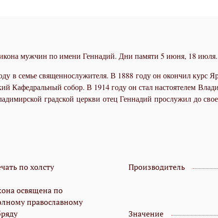
икона мужчин по имени Геннадий. Дни памяти 5 июня, 18 июля.
го­ду в се­мье свя­щен­но­слу­жи­те­ля. В 1888 го­ду он окон­чил курс 
кий Ка­фед­раль­ный со­бор. В 1914 го­ду он стал на­сто­я­те­лем Вла­ди
 Вла­ди­мир­ской град­ской церк­ви отец Ген­на­дий про­слу­жил до сво
чать по холсту
Производитель
кона освящена по
олному православному
бряду
Значение