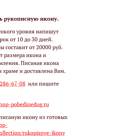
ь рукописную икону.
окого уровня напишут
рок от 10 до 30 дней.
ы составит от 20000 руб.
т размера икона и
мления. Писаная икона
в храме и доставлена Вам.
 286-67-08
или пишите
op-pobedinedug.ru
писаную икону из готовых
hop-
ollection/rukopisnye-ikony