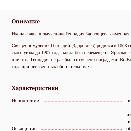
Описание
Икона священномученика Геннадия Здоровцева - именная 
Свя­щен­но­му­че­ник Ген­на­дий (Здо­ров­цев) ро­дил­ся в 1868 
ско­го уез­да до 1907 го­да, ко­гда был пе­ре­ме­щен в Яро­слав­с
ние от­ца Ген­на­дия не раз бы­ло от­ме­че­но на­гра­да­ми. Во
го­да при неиз­вест­ных об­сто­я­тель­ствах.
Характеристики
Исполнение
пе
и
п
Освящение
о