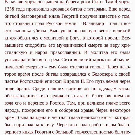
В на­ча­ле мар­та он вы­шел на бе­ре­га ре­ки Си­ти. Там 4 мар­та
1238 го­да про­изо­шла кро­ва­вая бит
ва с та­та­ра­ми. Еще пе­ред
бит­вой бла­го­вер­ный князь Ге­ор­гий по­лу­чил из­ве­стие о том,
что столь­ный град Рус­ской зем­ли – Вла­ди­мир – пал и все
его сы­но­вья уби­ты. Вы­слу­шав пе­чаль­ную весть, ве­ли­кий
князь об­ра­тил­ся с мо­лит­вой к Бо­гу, в ко­то­рой про­сил Все­
выш­не­го спо­до­бить его му­че­ни­че­ской смер­ти за ве­ру хри­
сти­ан­скую и на­род пра­во­слав­ный. И мо­лит­ва его бы­ла
услы­ша­на: в бит­ве на ре­ке Си­ти ве­ли­кий князь по­гиб му­че­
ни­че­ской смер­тью – ему бы­ла отсече­на го­ло­ва. Через неко­
то­рое вре­мя по­сле бит­вы воз­вра­щал­ся с Бе­ло­озе­ра к сво­ей
пастве Ро­стов­ский епи­скоп Ки­рилл II. Его путь ле­жал через
по­ле бра­ни. Сре­ди пав­ших во­и­нов он по одеж­дам узнал
обез­глав­лен­ное те­ло ве­ли­ко­го кня­зя. С бла­го­го­ве­ни­ем он
взял его и пе­ре­нес в Ро­стов. Там, при ве­ли­ком пла­че все­го
на­ро­да, по­хо­ро­нил его в со­бор­ном хра­ме. Через некоторое
вре­мя бы­ла най­де­на и чест­ная гла­ва ве­ли­ко­го кня­зя, ко­то­рая
бы­ла при­ло­же­на к телу. Через два го­да гроб с те­лом бла­го­
вер­но­го кня­зя Ге­ор­гия с боль­шой тор­же­ствен­но­стью был пе­