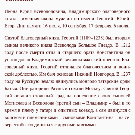
Икона Юрия Всеволодовича, Владимирского благоверного
князя - именная икона мужчин по имени Георгий, Юрий,
Егор. Дни памяти 16 июля, 10 сентября, 17 февраля, 6 июля.
Свя­той бла­го­вер­ный князь Ге­ор­гий (1189–1238) был вто­рым
сы­ном ве­ли­ко­го кня­зя Все­во­ло­да Боль­шое Гнез­до. В 1212
го­ду по­сле смер­ти от­ца и стар­ше­го бра­та Кон­стан­ти­на он
уна­сле­до­вал Вла­ди­мир­ский ве­ли­ко­кня­же­ский пре­стол. Бла­
го­вер­ный князь Ге­ор­гий от­ли­чал­ся благочестием и во­ин­
ской доб­ле­стью. Им был ос­но­ван Ниж­ний Нов­го­род. В 1237
го­ду на Русскую зем­лю дви­ну­лись мон­го­ло-та­тар­ские ор­ды
Ба­тыя. Они ра­зо­ри­ли Ря­зань и со­жгли Моск­ву. Свя­той Ге­ор­
гий оста­вил столь­ный град на по­пе­че­ние сво­их сы­но­вей
Мсти­сла­ва и Всево­ло­да (тре­тий сын – Вла­ди­мир – был в то
вре­мя в пле­ну у та­тар) и опыт­ных во­е­вод, а сам дви­нул­ся с
вой­ском и пле­мян­ни­ка­ми – сы­но­вья­ми Кон­стан­ти­на – на се­
вер, чтобы со­еди­нить­ся с дру­ги­ми кня­зья­ми.