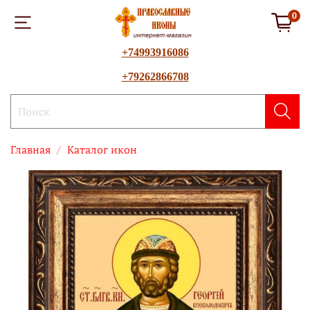
0
+74993916086
+79262866708
Главная
Каталог икон