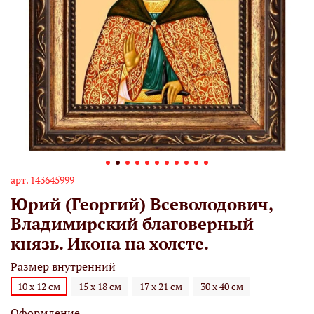
арт.
143645999
Юрий (Георгий) Всеволодович,
Владимирский благоверный
князь. Икона на холсте.
Размер внутренний
10 х 12 см
15 х 18 см
17 х 21 см
30 х 40 см
Оформление