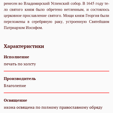
ре­не­сен во Вла­ди­мир­ский Успен­ский со­бор. В 1645 го­ду те­
ло свя­то­го кня­зя бы­ло обретено нетлен­ным, и со­сто­я­лось
цер­ков­ное про­слав­ле­ние свя­то­го. Мо­щи кня­зя Ге­ор­гия были
пе­ре­ло­же­ны в се­реб­ря­ную ра­ку, устро­ен­ную Свя­тей­шим
Пат­ри­ар­хом Иоси­фом.
Характеристики
Исполнение
печать по холсту
Производитель
Благолепие
Освящение
икона освящена по полному православному обряду