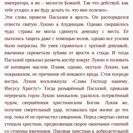
императора, я же – милости Божией. Так что действуй, как
тебе угодно; я же буду делать то, что мне полезно».
Эти слова привели Пасхазия в ярость. Он распорядился
отвести святую Лукию к блудницам. Однако свершилось
чудо: стража не могла сдвинуть девушку с места. Её
пытались тащить даже с помощью волов, однако все усилия
были напрасны. Не умея справиться с хрупкой девушкой,
язычники скрежетали зубами от ярости и стыда. И тогда
Пасхазий приказал разжечь костёр вокруг Лукии и поливать
её кипящим маслом. Пламя, однако, окутало Лукию, как
покрывалом, не причинив ей никакого вреда. Стоя посреди
костра, Лукия воскликнула: «Слава Господу нашему,
Иисусу Христу!» Тогда разъярённый Пасхазий, приказав
перерезать горло Лукии кинжалом, удалился, потрясённый
чудом, свершённым христианским Богом. Лукия же,
получив смертельный удар, оставалась при жизни до тех
пор, пока её не причастил священник. Перед смертью святая
утешала христиан, предвозвещая скорое окончание гонений
со стороны язычников. Призвав христиан к добродетельной