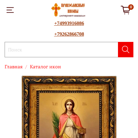
0
+74993916086
+79262866708
Главная
Каталог икон