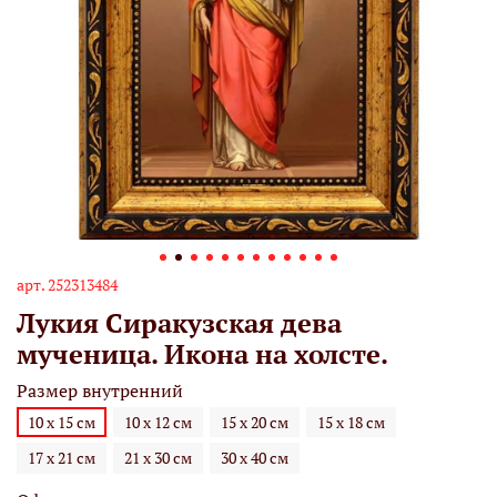
арт.
252313484
Лукия Сиракузская дева
мученица. Икона на холсте.
Размер внутренний
10 х 15 см
10 х 12 см
15 х 20 см
15 х 18 см
17 х 21 см
21 х 30 см
30 х 40 см