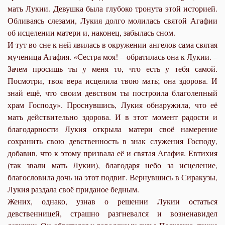
мать Лукии. Девушка была глубоко тронута этой историей.
Обливаясь слезами, Лукия долго молилась святой Агафии
об исцелении матери и, наконец, забылась сном.
И тут во сне к ней явилась в окружении ангелов сама святая
мученица Агафия. «Сестра моя! – обратилась она к Лукии. –
Зачем просишь ты у меня то, что есть у тебя самой.
Посмотри, твоя вера исцелила твою мать; она здорова. И
знай ещё, что своим девством ты построила благолепный
храм Господу». Проснувшись, Лукия обнаружила, что её
мать действительно здорова. И в этот момент радости и
благодарности Лукия открыла матери своё намерение
сохранить свою девственность в знак служения Господу,
добавив, что к этому призвала её и святая Агафия. Евтихия
(так звали мать Лукии), благодаря небо за исцеление,
благословила дочь на этот подвиг. Вернувшись в Сиракузы,
Лукия раздала своё приданое бедным.
Жених, однако, узнав о решении Лукии остаться
девственницей, страшно разгневался и возненавидел