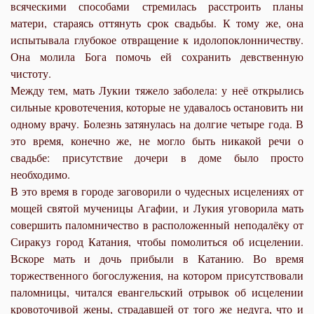
всяческими способами стремилась расстроить планы
матери, стараясь оттянуть срок свадьбы. К тому же, она
испытывала глубокое отвращение к идолопоклонничеству.
Она молила Бога помочь ей сохранить девственную
чистоту.
Между тем, мать Лукии тяжело заболела: у неё открылись
сильные кровотечения, которые не удавалось остановить ни
одному врачу. Болезнь затянулась на долгие четыре года. В
это время, конечно же, не могло быть никакой речи о
свадьбе: присутствие дочери в доме было просто
необходимо.
В это время в городе заговорили о чудесных исцелениях от
мощей святой мученицы Агафии, и Лукия уговорила мать
совершить паломничество в расположенный неподалёку от
Сиракуз город Катания, чтобы помолиться об исцелении.
Вскоре мать и дочь прибыли в Катанию. Во время
торжественного богослужения, на котором присутствовали
паломницы, читался евангельский отрывок об исцелении
кровоточивой жены, страдавшей от того же недуга, что и