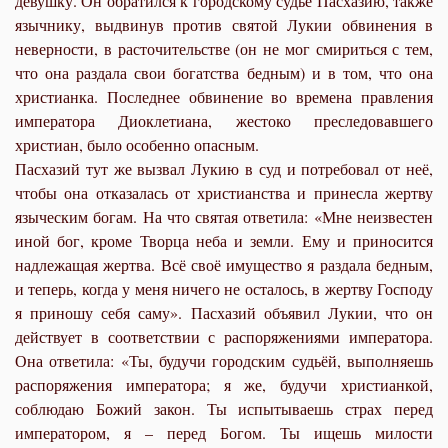
девушку. Он обратился к городскому судье Пасхазию, также
язычнику, выдвинув против святой Лукии обвинения в
неверности, в расточительстве (он не мог смириться с тем,
что она раздала свои богатства бедным) и в том, что она
христианка. Последнее обвинение во времена правления
императора Диоклетиана, жестоко преследовавшего
христиан, было особенно опасным.
Пасхазий тут же вызвал Лукию в суд и потребовал от неё,
чтобы она отказалась от христианства и принесла жертву
языческим богам. На что святая ответила: «Мне неизвестен
иной бог, кроме Творца неба и земли. Ему и приносится
надлежащая жертва. Всё своё имущество я раздала бедным,
и теперь, когда у меня ничего не осталось, в жертву Господу
я приношу себя саму». Пасхазий объявил Лукии, что он
действует в соответствии с распоряжениями императора.
Она ответила: «Ты, будучи городским судьёй, выполняешь
распоряжения императора; я же, будучи христианкой,
соблюдаю Божий закон. Ты испытываешь страх перед
императором, я – перед Богом. Ты ищешь милости