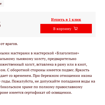
е
Купить в 1 клик
б
В корзину
от врагов.
вными мастерами в мастерской «Благолепие»
альному льняному холсту, предварительно
жественный холст, вставлена в раму или в киот,
м. С оборотной стороны имеется подвес. Яркость
адает со временем. При бережном отношении икона
е годы. Пожалуйста, не допускайте попадания воды на
 Никольском храме по полному православному
ороне имеется сертификат об освящении.