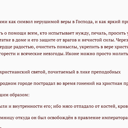
ами как символ нерушимой веры в Господа, и как яркий п
о помощи всем, кто испытывает нужду, печаль, просить у
тке в доме и его защите от врагов и нечистой силы. Чере
ердце радостью, очистить помыслы, укрепить в вере христ
 горести и всяческие невзгоды. Иконе можно просто моли
 христианский святой, почитаемый в лике преподобных
 родном городе пострадал во время гонений на христиан п
щим образом:
ыли и внутренности его; ибо мясо отпадало от костей, кро
мницу откуда он был освобождён в правление императора