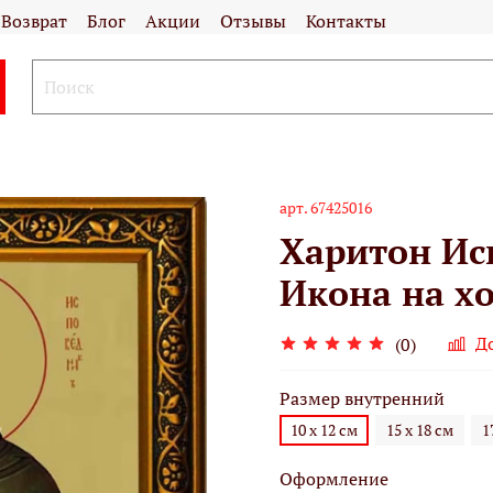
Возврат
Блог
Акции
Отзывы
Контакты
арт.
67425016
Харитон Ис
Икона на хо
Д
(0)
Размер внутренний
10 х 12 см
15 х 18 см
1
Оформление