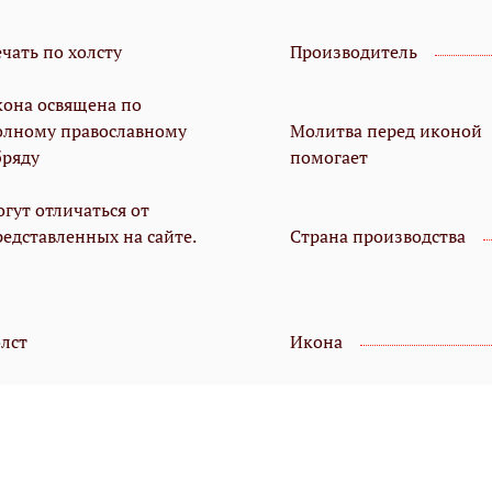
чать по холсту
Производитель
кона освящена по
олному православному
Молитва перед иконой
бряду
помогает
гут отличаться от
редставленных на сайте.
Страна производства
олст
Икона