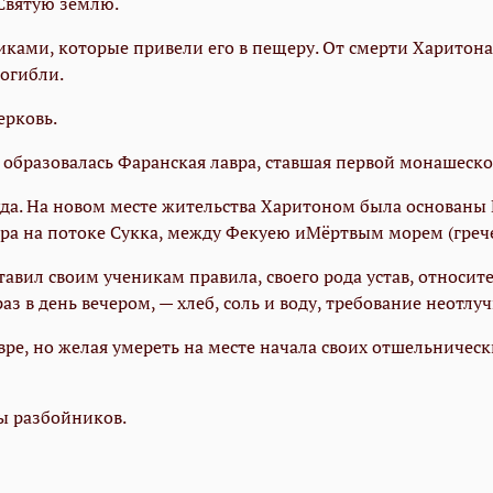
 Святую землю.
ками, которые привели его в пещеру. От смерти Харитона 
погибли.
ерковь.
е образовалась Фаранская лавра, ставшая первой монашеск
да. На новом месте жительства Харитоном была основаны 
авра на потоке Сукка, между Фекуею иМёртвым морем (греч
авил своим ученикам правила, своего рода устав, относит
аз в день вечером, — хлеб, соль и воду, требование неотл
е, но желая умереть на месте начала своих отшельнически
ы разбойников.