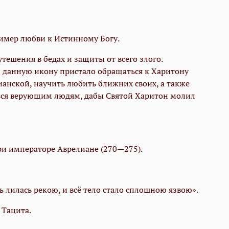
ример любви к Истинному Богу.
тешения в бедах и защиты от всего злого.
з данную икону пристало обращаться к Харитону
ианской, научить любить ближних своих, а также
ться верующим людям, дабы Святой Харитон молил
ри императоре Аврелиане (270—275).
вь лилась рекою, и всё тело стало сплошною язвою».
 Тацита.