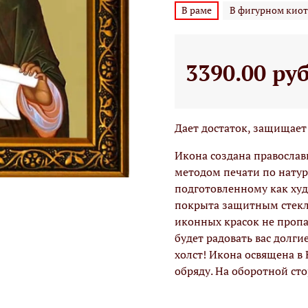
В раме
В фигурном киот
3390.00 ру
Дает достаток, защищает 
Икона создана правосла
методом печати по натур
подготовленному как худо
покрыта защитным стекло
иконных красок не проп
будет радовать вас долги
холст! Икона освящена в
обряду. На оборотной ст