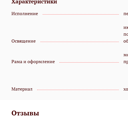
Характеристики
Исполнение
пе
и
п
Освящение
о
мо
Рама и оформление
п
Материал
х
Отзывы