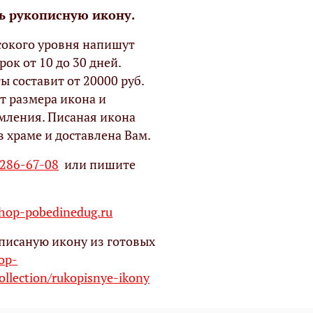
ь рукописную икону.
окого уровня напишут
рок от 10 до 30 дней.
ы составит от 20000 руб.
т размера икона и
мления. Писаная икона
в храме и доставлена Вам.
 286-67-08
или пишите
op-pobedinedug.ru
писаную икону из готовых
hop-
ollection/rukopisnye-ikony