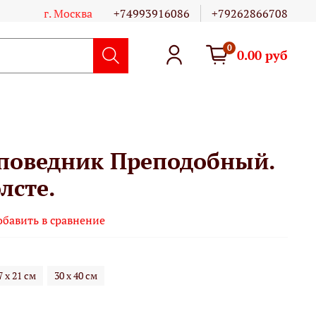
г. Москва
+74993916086
+79262866708
0
0.00 руб
поведник Преподобный.
лсте.
обавить в сравнение
7 х 21 см
30 х 40 см