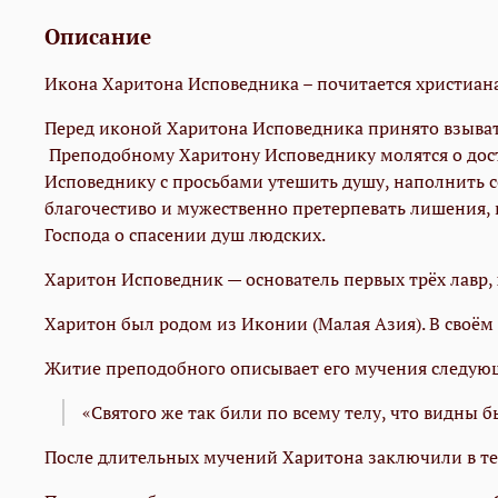
Описание
Икона Харитона Исповедника – почитается христиан
Перед иконой Харитона Исповедника принято взывать 
Преподобному Харитону Исповеднику молятся о доста
Исповеднику с просьбами утешить душу, наполнить с
благочестиво и мужественно претерпевать лишения,
Господа о спасении душ людских.
Харитон Исповедник — основатель первых трёх лавр,
Харитон был родом из Иконии (Малая Азия). В своём
Житие преподобного описывает его мучения следую
«Святого же так били по всему телу, что видны б
После длительных мучений Харитона заключили в те