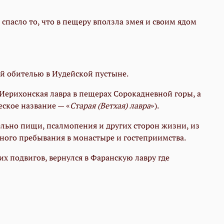
спасло то, что в пещеру вползла змея и своим ядом
ой обителью в Иудейской пустыне.
Иерихонская лавра в пещерах Сорокадневной горы, а
еское название — «
Старая (Ветхая) лавра
»).
ельно пищи, псалмопения и других сторон жизни, из
учного пребывания в монастыре и гостеприимства.
х подвигов, вернулся в Фаранскую лавру где