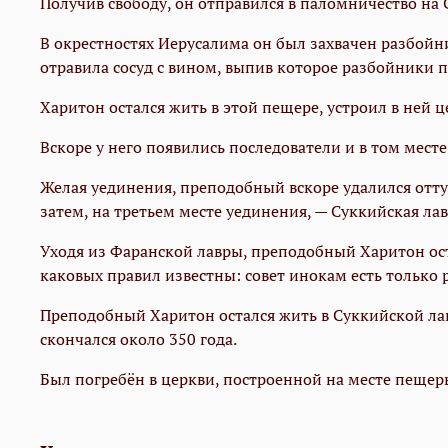
Получив свободу, он отправился в паломничество на
В окрестностях Иерусалима он был захвачен разбойни
отравила сосуд с вином, выпив которое разбойники 
Харитон остался жить в этой пещере, устроил в ней ц
Вскоре у него появились последователи и в том мест
Желая уединения, преподобный вскоре удалился отту
затем, на третьем месте уединения, — Суккийская л
Уходя из Фаранской лавры, преподобный Харитон ост
каковых правил известны: совет инокам есть только р
Преподобный Харитон остался жить в Суккийской лавр
скончался около 350 года.
Был погребён в церкви, построенной на месте пещер