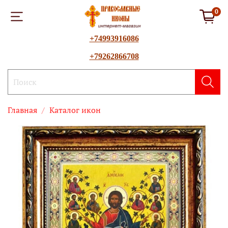
0
+74993916086
+79262866708
Главная
Каталог икон