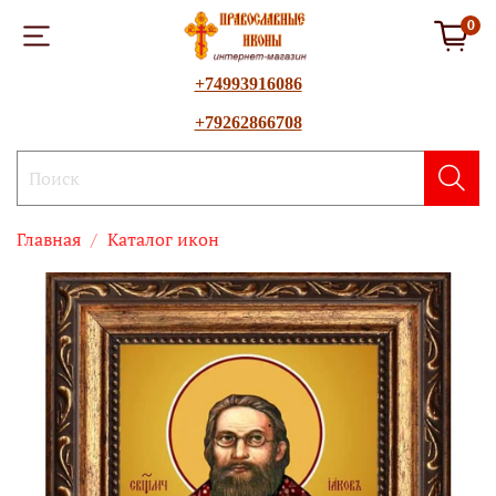
0
+74993916086
+79262866708
Главная
Каталог икон