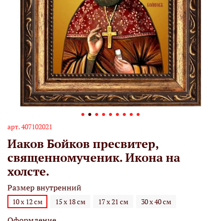
арт.
407102021
Иаков Бойков пресвитер,
священномученик. Икона на
холсте.
Размер внутренний
10 х 12 см
15 х 18 см
17 х 21 см
30 х 40 см
Оформление