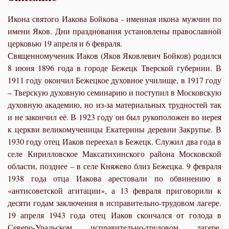
Икона святого Иакова Бойкова - именная икона мужчин по
имени Яков. Дни празднования установлены православной
церковью 19 апреля и 6 февраля.
Священномученик Иаков (Яков Яковлевич Бойков) родился
8 июня 1896 года в городе Бежецк Тверской губернии. В
1911 году окончил Бежецкое духовное училище, в 1917 году
– Тверскую духовную семинарию и поступил в Московскую
духовную академию, но из-за материальных трудностей так
и не закончил её. В 1923 году он был рукоположен во иерея
к церкви великомученицы Екатерины деревни Закрупье. В
1930 году отец Иаков переехал в Бежецк. Служил два года в
селе Кирилловское Максатихинского района Московской
области, позднее – в селе Княжево близ Бежецка. 9 февраля
1938 года отца Иакова арестовали по обвинению в
«антисоветской агитации», а 13 февраля приговорили к
десяти годам заключения в исправительно-трудовом лагере.
19 апреля 1943 года отец Иаков скончался от голода в
Северо-Уральском исправительно-трудовом лагере.