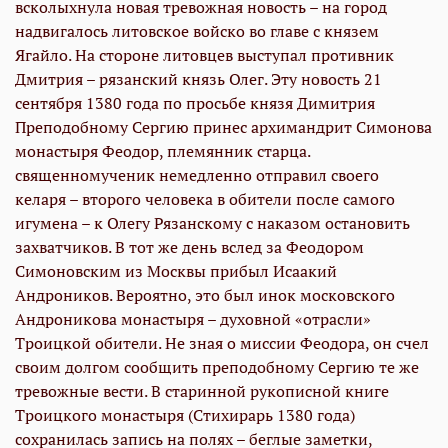
всколыхнула новая тревожная новость – на город
надвигалось литовское войско во главе с князем
Ягайло. На стороне литовцев выступал противник
Дмитрия – рязанский князь Олег. Эту новость 21
сентября 1380 года по просьбе князя Димитрия
Преподобному Сергию принес архимандрит Симонова
монастыря Феодор, племянник старца.
священномученик немедленно отправил своего
келаря – второго человека в обители после самого
игумена – к Олегу Рязанскому с наказом остановить
захватчиков. В тот же день вслед за Феодором
Симоновским из Москвы прибыл Исаакий
Андроников. Вероятно, это был инок московского
Андроникова монастыря – духовной «отрасли»
Троицкой обители. Не зная о миссии Феодора, он счел
своим долгом сообщить преподобному Сергию те же
тревожные вести. В старинной рукописной книге
Троицкого монастыря (Стихирарь 1380 года)
сохранилась запись на полях – беглые заметки,