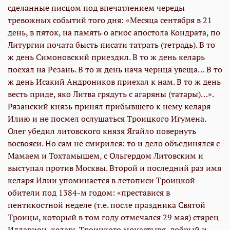
сделанные писцом под впечатлением череды
тревожных событий того дня: «Месяца сентября в 21
день, в пяток, на память о агиос апостола Кондрата, по
Литургии почата бысть писати татрать (тетрадь). В то
ж день Симоновский приездил. В то ж день келарь
поехал на Резань. В то ж день нача чернца увеща… В то
ж день Исакий Андроников приехал к нам. В то ж день
весть приде, яко Литва грядуть с агаряны (татары)…».
Рязанский князь принял прибывшего к нему келаря
Илию и не посмел ослушаться Троицкого Игумена.
Олег убедил литовского князя Ягайло повернуть
восвояси. Но сам не смирился: то и дело объединялся с
Мамаем и Тохтамышем, с Ольгердом Литовским и
выступал против Москвы. Второй и последний раз имя
келаря Илии упоминается в летописи Троицкой
обители под 1384-м годом: «преставися в
пентикостной неделе (т.е. после праздника Святой
Троицы, который в том году отмечался 29 мая) старец
Илларион, келарь Троицкого монастыря, добрый и