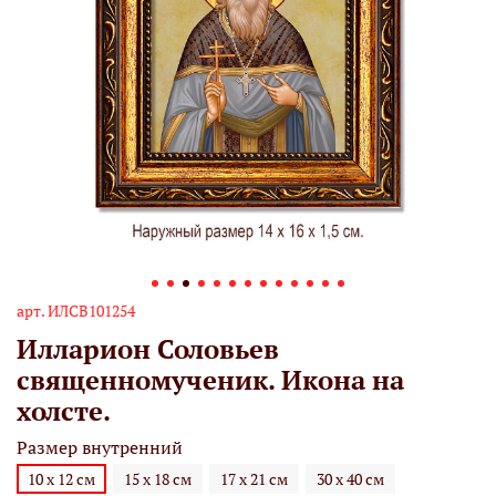
арт.
ИЛСВ101254
Илларион Соловьев
священномученик. Икона на
холсте.
Размер внутренний
10 х 12 см
15 х 18 см
17 х 21 см
30 х 40 см