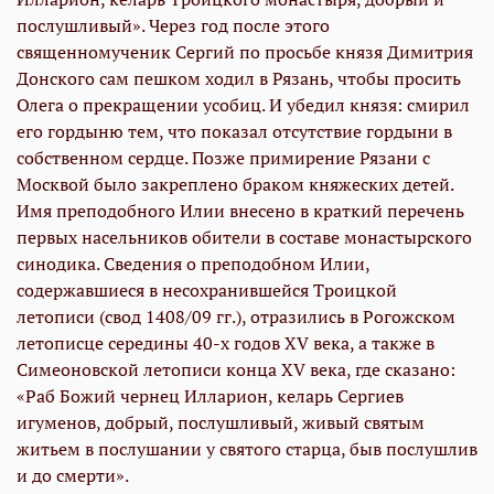
послушливый». Через год после этого
священномученик Сергий по просьбе князя Димитрия
Донского сам пешком ходил в Рязань, чтобы просить
Олега о прекращении усобиц. И убедил князя: смирил
его гордыню тем, что показал отсутствие гордыни в
собственном сердце. Позже примирение Рязани с
Москвой было закреплено браком княжеских детей.
Имя преподобного Илии внесено в краткий перечень
первых насельников обители в составе монастырского
синодика. Сведения о преподобном Илии,
содержавшиеся в несохранившейся Троицкой
летописи (свод 1408/09 гг.), отразились в Рогожском
летописце середины 40-х годов XV века, а также в
Симеоновской летописи конца XV века, где сказано:
«Раб Божий чернец Илларион, келарь Сергиев
игуменов, добрый, послушливый, живый святым
житьем в послушании у святого старца, быв послушлив
и до смерти».