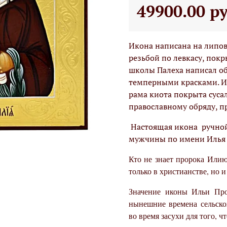
49900.00 р
Икона написана на липо
резьбой по левкасу, пок
школы Палеха написал о
темперными красками. Ик
рама киота покрыта сус
православному обряду, п
Настоящая икона ручной
мужчины по имени Илья 
Кто не знает пророка Илию
только в христианстве, но и
Значение иконы Ильи Прор
нынешние времена сельско
во время засухи для того, 