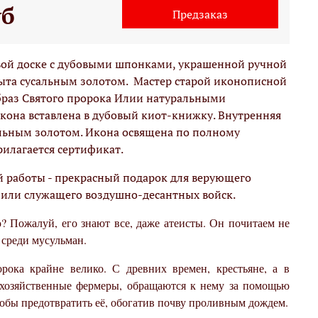
уб
Предзаказ
вой доске c дубовыми шпонками, украшенной ручной
рыта сусальным золотом. Мастер старой иконописной
браз Святого пророка Илии натуральными
она вставлена в дубовый киот-книжку. Внутренняя
альным золотом. Икона освящена по полному
рилагается сертификат.
 работы - прекрасный подарок для верующего
или служащего воздушно-десантных войск.
? Пожалуй, его знают все, даже атеисты. Он почитаем не
 среди мусульман.
ока крайне велико. С древних времен, крестьяне, а в
хозяйственные фермеры, обращаются к нему за помощью
чтобы предотвратить её, обогатив почву проливным дождем.