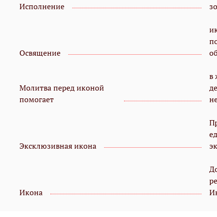
Исполнение
з
и
п
Освящение
о
в
Молитва перед иконой
д
помогает
н
П
е
Эксклюзивная икона
э
Д
р
Икона
И