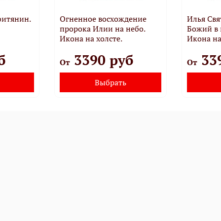
фитянин.
Огненное восхождение
Илья Свя
пророка Илии на небо.
Божий в 
Икона на холсте.
Икона на
б
3390 руб
33
От
От
Выбрать