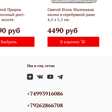
той Пророк
Святой Илия. Маленькая
полный рост.
икона в серебряной раме
 холсте.
4,5 х 5,5 см.
90 руб
4490 руб
Выбрать
В корзину
Мы в соц. сетях
+74993916086
+79262866708