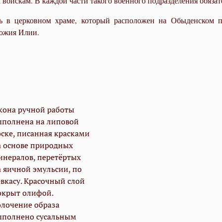
войскам. В каждой части такого военного подразделения обязат
в церковном храме, который расположен на Обыденском пе
Божия Илии.
кона ручной работы
ыполнена на липовой
оске, писанная красками
а основе природных
инералов, перетёртых
а яичной эмульсии, по
евкасу. Красочный слой
окрыт олифой.
олочение образа
ыполнено сусальным