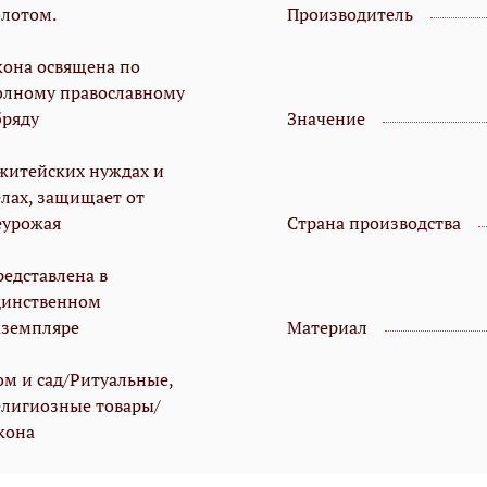
олотом.
Производитель
кона освящена по
олному православному
бряду
Значение
 житейских нуждах и
елах, защищает от
еурожая
Страна производства
редставлена в
динственном
кземпляре
Материал
ом и сад/Ритуальные,
елигиозные товары/
кона