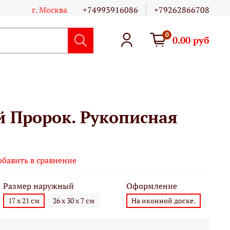
г. Москва
+74993916086
+79262866708
0
0.00 руб
й Пророк. Рукописная
обавить в сравнение
Размер наружный
Оформление
17 х 21 см
26 х 30 х 7 см
На иконной доске.