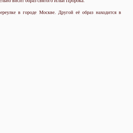
ельно висит образ святого Ильи Пророка.
реулке в городе Москве. Другой её образ находится в