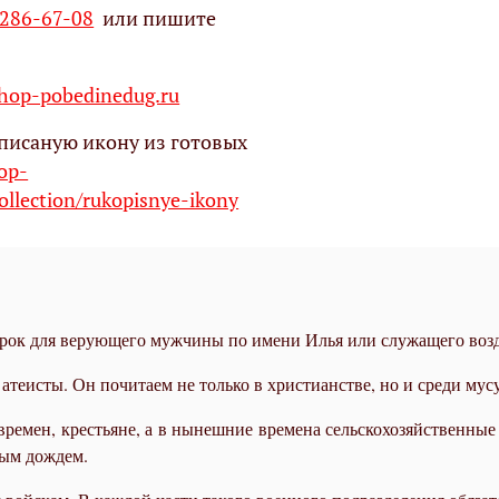
 286-67-08
или пишите
op-pobedinedug.ru
писаную икону из готовых
hop-
ollection/rukopisnye-ikony
дарок для верующего мужчины по имени Илья или служащего во
атеисты. Он почитаем не только в христианстве, но и среди мус
времен, крестьяне, а в нынешние времена сельскохозяйственные
ным дождем.