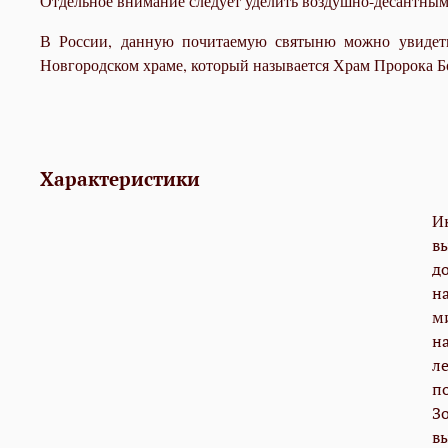
Отдельное внимание следует уделить воздушно-десантным 
В России, данную почитаемую святыню можно увидеть 
Новгородском храме, который называется Храм Пророка 
Характеристики
И
в
д
н
м
н
л
п
З
в