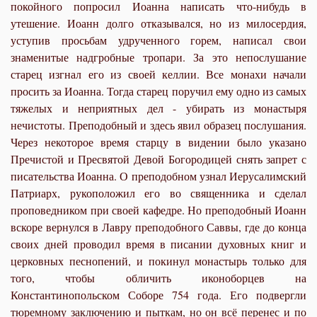
покойного попросил Иоанна написать что-нибудь в
утешение. Иоанн долго отказывался, но из милосердия,
уступив просьбам удрученного горем, написал свои
знаменитые надгробные тропари. За это непослушание
старец изгнал его из своей келлии. Все монахи начали
просить за Иоанна. Тогда старец поручил ему одно из самых
тяжелых и неприятных дел - убирать из монастыря
нечистоты. Преподобный и здесь явил образец послушания.
Через некоторое время старцу в видении было указано
Пречистой и Пресвятой Девой Богородицей снять запрет с
писательства Иоанна. О преподобном узнал Иерусалимский
Патриарх, рукоположил его во священника и сделал
проповедником при своей кафедре. Но преподобный Иоанн
вскоре вернулся в Лавру преподобного Саввы, где до конца
своих дней проводил время в писании духовных книг и
церковных песнопений, и покинул монастырь только для
того, чтобы обличить иконоборцев на
Константинопольском Соборе 754 года. Его подвергли
тюремному заключению и пыткам, но он всё перенес и по