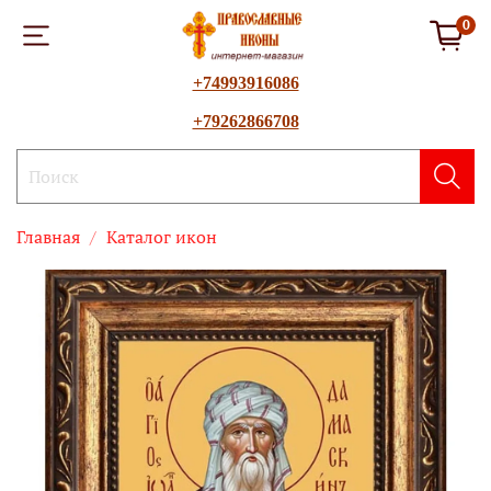
0
+74993916086
+79262866708
Главная
Каталог икон