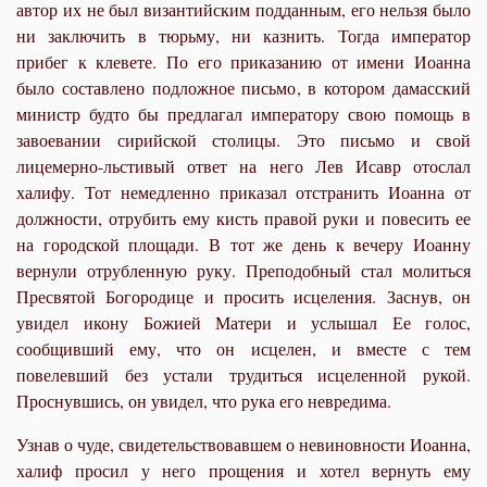
автор их не был византийским подданным, его нельзя было
ни заключить в тюрьму, ни казнить. Тогда император
прибег к клевете. По его приказанию от имени Иоанна
было составлено подложное письмо, в котором дамасский
министр будто бы предлагал императору свою помощь в
завоевании сирийской столицы. Это письмо и свой
лицемерно-льстивый ответ на него Лев Исавр отослал
халифу. Тот немедленно приказал отстранить Иоанна от
должности, отрубить ему кисть правой руки и повесить ее
на городской площади. В тот же день к вечеру Иоанну
вернули отрубленную руку. Преподобный стал молиться
Пресвятой Богородице и просить исцеления. Заснув, он
увидел икону Божией Матери и услышал Ее голос,
сообщивший ему, что он исцелен, и вместе с тем
повелевший без устали трудиться исцеленной рукой.
Проснувшись, он увидел, что рука его невредима.
Узнав о чуде, свидетельствовавшем о невиновности Иоанна,
халиф просил у него прощения и хотел вернуть ему