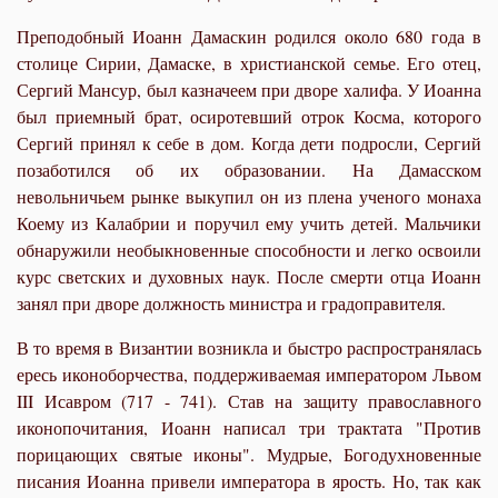
Преподобный Иоанн Дамаскин родился около 680 года в
столице Сирии, Дамаске, в христианской семье. Его отец,
Сергий Мансур, был казначеем при дворе халифа. У Иоанна
был приемный брат, осиротевший отрок Косма, которого
Сергий принял к себе в дом. Когда дети подросли, Сергий
позаботился об их образовании. На Дамасском
невольничьем рынке выкупил он из плена ученого монаха
Коему из Калабрии и поручил ему учить детей. Мальчики
обнаружили необыкновенные способности и легко освоили
курс светских и духовных наук. После смерти отца Иоанн
занял при дворе должность министра и градоправителя.
В то время в Византии возникла и быстро распространялась
ересь иконоборчества, поддерживаемая императором Львом
III Исавром (717 - 741). Став на защиту православного
иконопочитания, Иоанн написал три трактата "Против
порицающих святые иконы". Мудрые, Богодухновенные
писания Иоанна привели императора в ярость. Но, так как