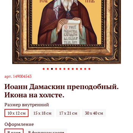
арт.
149004543
Иоанн Дамаскин преподобный.
Икона на холсте.
Размер внутренний
10 х 12 см
15 х 18 см
17 х 21 см
30 х 40 см
Оформление
В раме
В фигурном киоте