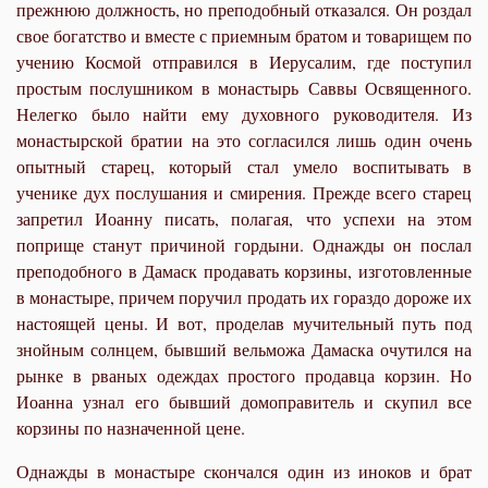
прежнюю должность, но преподобный отказался. Он роздал
свое богатство и вместе с приемным братом и товарищем по
учению Космой отправился в Иерусалим, где поступил
простым послушником в монастырь Саввы Освященного.
Нелегко было найти ему духовного руководителя. Из
монастырской братии на это согласился лишь один очень
опытный старец, который стал умело воспитывать в
ученике дух послушания и смирения. Прежде всего старец
запретил Иоанну писать, полагая, что успехи на этом
поприще станут причиной гордыни. Однажды он послал
преподобного в Дамаск продавать корзины, изготовленные
в монастыре, причем поручил продать их гораздо дороже их
настоящей цены. И вот, проделав мучительный путь под
знойным солнцем, бывший вельможа Дамаска очутился на
рынке в рваных одеждах простого продавца корзин. Но
Иоанна узнал его бывший домоправитель и скупил все
корзины по назначенной цене.
Однажды в монастыре скончался один из иноков и брат