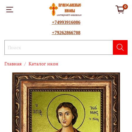
0
+74993916086
+79262866708
Главная
Каталог икон