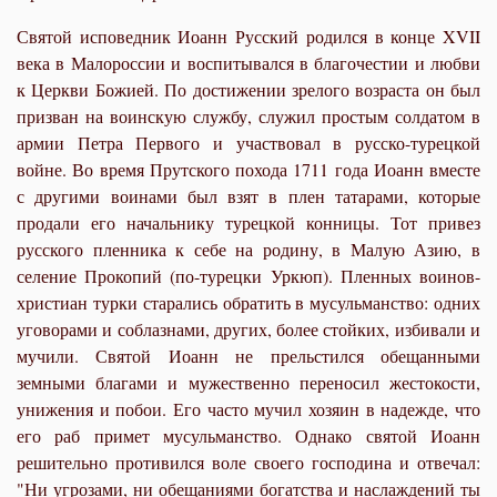
Святой исповедник Иоанн Русский родился в конце XVII
века в Малороссии и воспитывался в благочестии и любви
к Церкви Божией. По достижении зрелого возраста он был
призван на воинскую службу, служил простым солдатом в
армии Петра Первого и участвовал в русско-турецкой
войне. Во время Прутского похода 1711 года Иоанн вместе
с другими воинами был взят в плен татарами, которые
продали его начальнику турецкой конницы. Тот привез
русского пленника к себе на родину, в Малую Азию, в
селение Прокопий (по-турецки Уркюп). Пленных воинов-
христиан турки старались обратить в мусульманство: одних
уговорами и соблазнами, других, более стойких, избивали и
мучили. Святой Иоанн не прельстился обещанными
земными благами и мужественно переносил жестокости,
унижения и побои. Его часто мучил хозяин в надежде, что
его раб примет мусульманство. Однако святой Иоанн
решительно противился воле своего господина и отвечал:
"Ни угрозами, ни обещаниями богатства и наслаждений ты