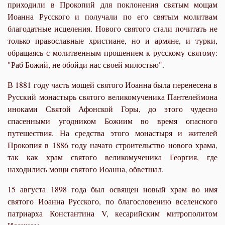
приходили в Прокопий для поклонения святым мощам
Иоанна Русского и получали по его святым молитвам
благодатные исцеления. Нового святого стали почитать не
только православные христиане, но и армяне, и турки,
обращаясь с молитвенным прошением к русскому святому:
"Раб Божий, не обойди нас своей милостью".
В 1881 году часть мощей святого Иоанна была перенесена в
Русский монастырь святого великомученика Пантелеймона
иноками Святой Афонской Горы, до этого чудесно
спасенными угодником Божиим во время опасного
путешествия. На средства этого монастыря и жителей
Прокопия в 1886 году начато строительство нового храма,
так как храм святого великомученика Георгия, где
находились мощи святого Иоанна, обветшал.
15 августа 1898 года был освящен новый храм во имя
святого Иоанна Русского, по благословению вселенского
патриарха Константина V, кесарийским митрополитом