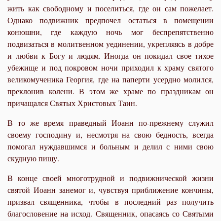
жить как свободному и поселиться, где он сам пожелает.
Однако подвижник предпочел остаться в помещении
конюшни, где каждую ночь мог беспрепятственно
подвизаться в молитвенном уединении, укрепляясь в добре
и любви к Богу и людям. Иногда он покидал свое тихое
убежище и под покровом ночи приходил к храму святого
великомученика Георгия, где на паперти усердно молился,
преклонив колени. В этом же храме по праздникам он
причащался Святых Христовых Таин.
В то же время праведный Иоанн по-прежнему служил
своему господину и, несмотря на свою бедность, всегда
помогал нуждавшимся и больным и делил с ними свою
скудную пищу.
В конце своей многотрудной и подвижнической жизни
святой Иоанн занемог и, чувствуя приближение кончины,
призвал священника, чтобы в последний раз получить
благословение на исход. Священник, опасаясь со Святыми