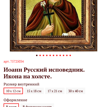
арт.
75725034
Иоанн Русский исповедник.
Икона на холсте.
Размер внутренний
10 х 12 см
15 х 18 см
17 х 21 см
30 х 40 см
Оформление
В раме
В фигурном киоте