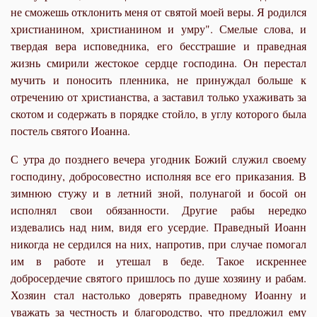
не сможешь отклонить меня от святой моей веры. Я родился
христианином, христианином и умру". Смелые слова, и
твердая вера исповедника, его бесстрашие и праведная
жизнь смирили жестокое сердце господина. Он перестал
мучить и поносить пленника, не принуждал больше к
отречению от христианства, а заставил только ухаживать за
скотом и содержать в порядке стойло, в углу которого была
постель святого Иоанна.
С утра до позднего вечера угодник Божий служил своему
господину, добросовестно исполняя все его приказания. В
зимнюю стужу и в летний зной, полунагой и босой он
исполнял свои обязанности. Другие рабы нередко
издевались над ним, видя его усердие. Праведный Иоанн
никогда не сердился на них, напротив, при случае помогал
им в работе и утешал в беде. Такое искреннее
добросердечие святого пришлось по душе хозяину и рабам.
Хозяин стал настолько доверять праведному Иоанну и
уважать за честность и благородство, что предложил ему