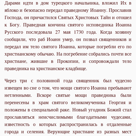
Дарами идти в дом турецкого начальника, вложил Их в
яблоко и безопасно передал праведному Иоанну. Прославив
Господа, он причастился Святых Христовых Тайн и отошел
к Богу. Праведная кончина святого исповедника Иоанна
Русского последовала 27 мая 1730 года. Когда хозяину
сообщили, что раб Иоанн умер, он позвал священников и
передал им тело святого Иоанна, которые погребли его по
христианскому обычаю. На погребение собрались почти все
христиане, жившие в Прокопии, и сопровождали тело
праведника на христианское кладбище.
Через три с половиной года священник был чудесно
извещен во сне о том, что мощи святого Иоанна пребывают
нетленными. Вскоре святые мощи праведника были
перенесены в храм святого великомученика Георгия и
положены в специальной раке. Новый угодник Божий стал
прославляться неисчислимыми благодатными чудесами,
известность о которых распространилась в отдаленные
города и селения. Верующие христиане из разных мест