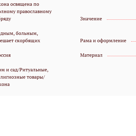
кона освящена по
олному православному
бряду
Значение
едным, больным,
тешает скорбящих
Рама и оформление
оссия
Материал
ом и сад/Ритуальные,
елигиозные товары/
кона