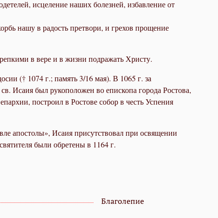
одетелей, исцеление наших болезней, избавление от
орбь нашу в радость претвори, и грехов прощение
крепкими в вере и в жизни подражать Христу.
 († 1074 г.; память 3/16 мая). В 1065 г. за
св. Исаия был рукоположен во епископа города Ростова,
пархии, построил в Ростове собор в честь Успения
ревле апостолы», Исаия присутствовал при освящении
вятителя были обретены в 1164 г.
Благолепие