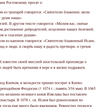
ии Ростовскому просят о:
м из тропарей говорится: «Святителю блаженне, моли
ет души наша».
лей. В другом тексте говорится: «Молим вас, святые
ам достижение добродетелей, исцеление наших болезней,
нов и спасение душам».
ном из канонов говорится: «Святителю блаженный Исаие,
ад и люди, и скорбь нашу в радость претвори, и грехов
й известен своей миссией апостольской проповеди о
л людей быть крепкими в вере и в жизни подражать
под Киевом, в молодости принял постриг в Киево-
еподобном Феодосии († 1074 г.; память 3/16 мая). В 1065
 по желанию великого князя Изяслава был поставлен
настыря. В 1078 г. св. Исаия был рукоположен во
де тогда еще много было язычников. Ревностно трудился