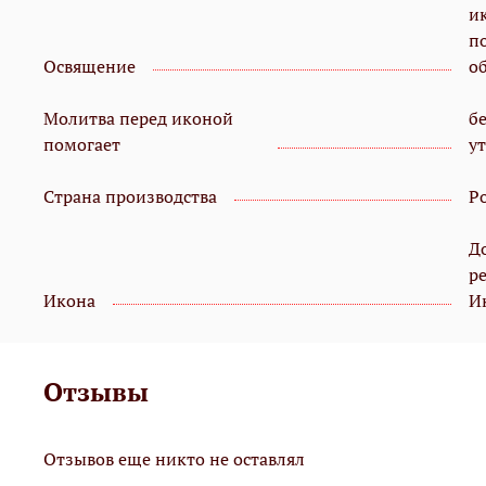
и
п
Освящение
о
Молитва перед иконой
б
помогает
у
Страна производства
Р
Д
р
Икона
И
Отзывы
Отзывов еще никто не оставлял