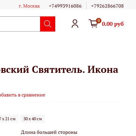
г. Москва
+74993916086
+79262866708
0
0.00 руб
овский Святитель. Икона
обавить в сравнение
7 х 21 см
30 х 40 см
Длина большей стороны