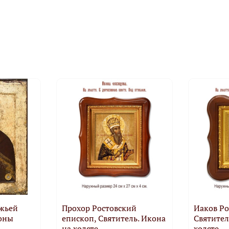
ожьей
Прохор Ростовский
Иаков Ро
оны
епископ, Святитель. Икона
Святител
на холсте.
холсте.