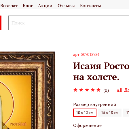
Возврат
Блог
Акции
Отзывы
Контакты
арт.
807018784
Исаия Рост
на холсте.
Д
(0)
Размер внутренний
10 х 12 см
15 х 18 см
1
Оформление