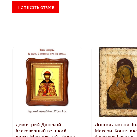
Написать отзыв
Димитрий Донской,
Донская икона Б
благоверный великий
Матери. Копия ик
князь Московский. Икона
Феофана Грека с