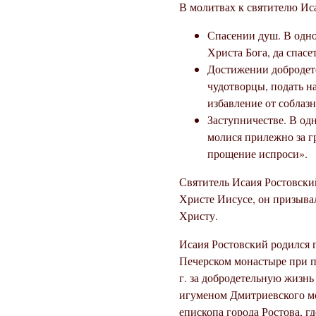
В молитвах к святителю Иса
Спасении душ. В одно
Христа Бога, да спас
Достижении добродете
чудотворцы, подать н
избавление от соблаз
Заступничестве. В од
молися прилежно за гр
прощение испроси».
Святитель Исаия Ростовски
Христе Иисусе, он призыва
Христу.
Исаия Ростовский родился 
Печерском монастыре при пр
г. за добродетельную жизнь
игуменом Дмитриевского мо
епископа города Ростова, г