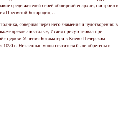
авие среди жителей своей обширной епархии, построил в
ния Пресвятой Богородицы.
годника, совершая через него знамения и чудотворения: в
якоже древле апостолы», Исаия присутствовал при
й» церкви Успения Богоматери в Киево-Печерском
ая 1090 г. Нетленные мощи святителя были обретены в