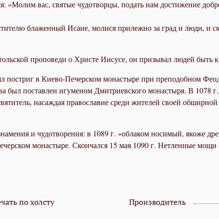
я: «Молим вас, святые чудотворцы, подать нам достижение добр
ятителю блаженный Исаие, молися прилежно за град и люди, и ск
тольской проповеди о Христе Иисусе, он призывал людей быть 
 постриг в Киево-Печерском монастыре при преподобном Феодосии
а был поставлен игуменом Дмитриевского монастыря. В 1078 г. 
святитель,
насаждая православие среди жителей своей обширной е
знамения и чудотворения: в 1089 г. «облаком носимый, якоже д
черском монастыре. Скончался 15 мая 1090 г. Нетленные мощи с
чать по холсту
Производитель