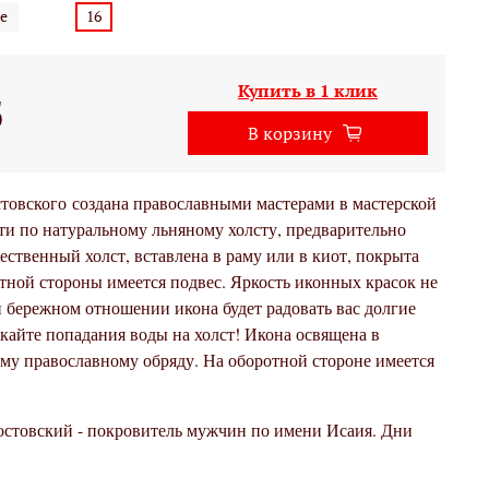
е
16
Купить в 1 клик
б
В корзину
товского
создана православными мастерами в мастерской
ти по натуральному льняному холсту, предварительно
ственный холст, вставлена в раму или в киот, покрыта
тной стороны имеется подвес. Яркость иконных красок не
и бережном отношении икона будет радовать вас долгие
кайте попадания воды на холст! Икона освящена в
му православному обряду. На оборотной стороне имеется
остовский - покровитель мужчин по имени Исаия. Дни