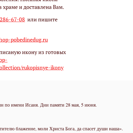
в храме и доставлена Вам.
 286-67-08
или пишите
op-pobedinedug.ru
писаную икону из готовых
hop-
ollection/rukopisnye-ikony
н по имени Исаия. Дни памяти 28 мая, 5 июня.
тителю блаженне, моли Христа Бога, да спасет души наша».