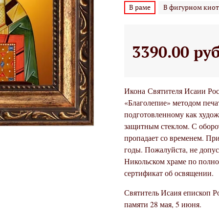
В раме
В фигурном киот
3390.00 ру
Икона
Святителя Исаии Рос
«Благолепие» методом печа
подготовленному как художе
защитным стеклом. С оборо
пропадает со временем. Пр
годы. Пожалуйста, не допус
Никольском храме по полно
сертификат об освящении.
Святитель Исаия епископ Р
памяти 28 мая, 5 июня.