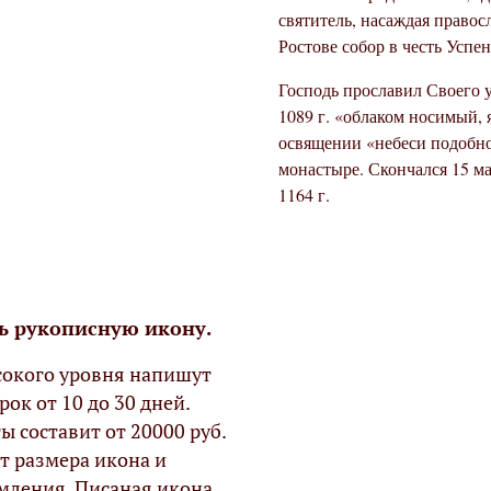
святитель,
насаждая правосл
Ростове собор в честь Успе
Господь прославил Своего у
1089 г. «облаком носимый, 
освящении «небеси подобно
монастыре. Скончался 15 м
1164 г.
ь рукописную икону.
окого уровня напишут
рок от 10 до 30 дней.
ы составит от 20000 руб.
т размера икона и
мления. Писаная икона