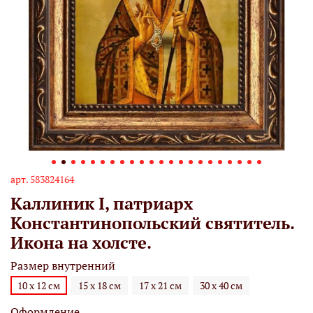
арт.
583824164
Каллиник I, патриарх
Константинопольский святитель.
Икона на холсте.
Размер внутренний
10 х 12 см
15 х 18 см
17 х 21 см
30 х 40 см
Оформление