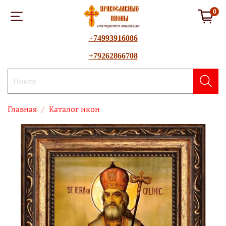
0
+74993916086
+79262866708
Главная
Каталог икон