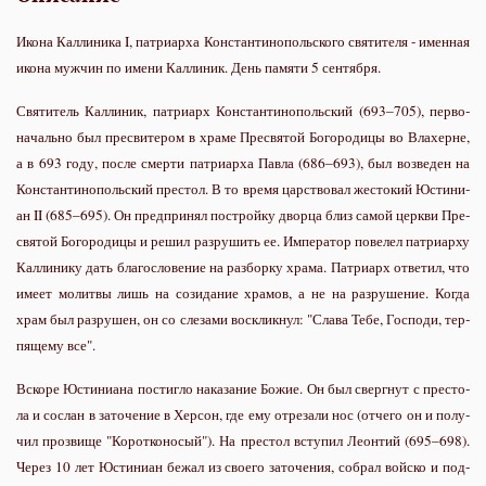
Икона Каллиника I, патриарха Константинопольского святителя - именная
икона мужчин по имени Каллиник. День памяти 5 сентября.
Свя­ти­тель Кал­ли­ник, пат­ри­арх Кон­стан­ти­но­поль­ский (693–705), пер­во­
на­чаль­но был пре­сви­те­ром в хра­ме Пре­свя­той Бо­го­ро­ди­цы во Влахерне,
а в 693 го­ду, по­сле смер­ти пат­ри­ар­ха Пав­ла (686–693), был воз­ве­ден на
Кон­стан­ти­но­поль­ский пре­стол. В то вре­мя цар­ство­вал же­сто­кий Юс­ти­ни­
ан II (685–695). Он пред­при­нял по­строй­ку двор­ца близ са­мой церк­ви Пре­
свя­той Бо­го­ро­ди­цы и ре­шил раз­ру­шить ее. Им­пе­ра­тор по­ве­лел пат­ри­ар­ху
Кал­ли­ни­ку дать бла­го­сло­ве­ние на раз­бор­ку хра­ма. Пат­ри­арх от­ве­тил, что
име­ет мо­лит­вы лишь на со­зи­да­ние хра­мов, а не на раз­ру­ше­ние. Ко­гда
храм был раз­ру­шен, он со сле­за­ми вос­клик­нул: "Сла­ва Те­бе, Гос­по­ди, тер­
пя­ще­му все".
Вско­ре Юс­ти­ни­а­на по­стиг­ло на­ка­за­ние Бо­жие. Он был сверг­нут с пре­сто­
ла и со­слан в за­то­че­ние в Хер­сон, где ему от­ре­за­ли нос (от­че­го он и по­лу­
чил про­зви­ще "Ко­рот­ко­но­сый"). На пре­стол всту­пил Леон­тий (695–698).
Через 10 лет Юс­ти­ни­ан бе­жал из сво­е­го за­то­че­ния, со­брал вой­ско и под­