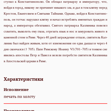
сту­пил к Кон­стан­ти­но­по­лю. Он обе­щал пат­ри­ар­ху и им­пе­ра­то­ру, что,
вой­дя в го­род, ни­ко­му не при­чи­нит ни­ка­ко­го зла, и дал в том клят­ву пе­ред
Кре­стом, Еван­ге­ли­ем и Свя­ты­ми Тай­на­ми. Од­на­ко, вой­дя в Кон­стан­ти­но­
поль, он тот­час на­ру­шил клят­ву и на­чал ис­треб­лять име­ни­тых граж­дан и
на­род, а им­пе­ра­то­ра обез­гла­вил. Свя­то­го пат­ри­ар­ха Кал­ли­ни­ка по­ве­лел
схва­тить, вы­ко­лоть ему гла­за, от­ре­зать язык и нос и за­му­ро­вать жи­во­го в
ка­мен­ной стене в Ри­ме. Через 40 дней за­граж­де­ние от­па­ло, свя­ти­тель Кал­
ли­ник был най­ден жи­вым, хо­тя от из­не­мо­же­ния он ед­ва ды­шал и через 4
дня скон­чал­ся († 705). Па­пе Рим­ско­му Иоан­ну VI (701–705) в тон­ком сне
яви­лись апо­сто­лы Петр и Па­вел и ве­ле­ли по­греб­сти свя­ти­те­ля Кал­ли­ни­ка
в Апо­столь­ской церк­ви в Ри­ме.
Характеристики
Исполнение
печать по холсту
Производитель