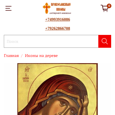
0
+74993916086
+79262866708
Главная
Иконы на дереве