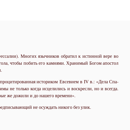
.
с­са­лии). Мно­гих языч­ни­ков об­ра­тил к ис­тин­ной ве­ре во
­сто­ла, чтобы по­бить его кам­ня­ми. Хра­ни­мый Бо­гом апо­стол
и.
про­ци­ти­ро­ван­ная ис­то­ри­ком Ев­се­ви­ем в IV в.: «Де­ла Спа­
­мы не толь­ко ко­гда ис­це­ли­лись и вос­крес­ли, но и все­гда.
рые же до­жи­ли и до на­ше­го вре­ме­ни».
пред­пи­сы­ва­ю­щий не осуж­дать ни­ко­го без улик.