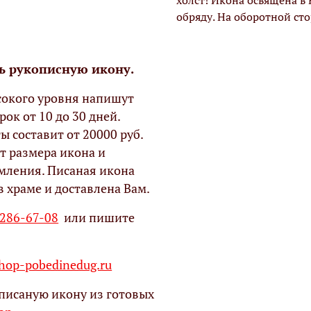
холст! Икона освящена в
обряду. На оборотной ст
ь рукописную икону.
окого уровня напишут
рок от 10 до 30 дней.
ы составит от 20000 руб.
т размера икона и
мления. Писаная икона
в храме и доставлена Вам.
 286-67-08
или пишите
op-pobedinedug.ru
писаную икону из готовых