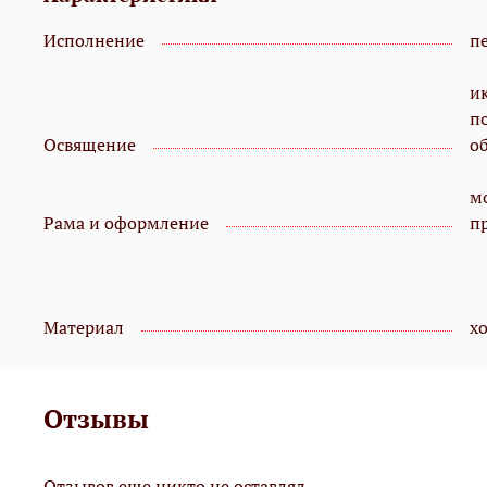
Исполнение
пе
и
п
Освящение
о
мо
Рама и оформление
п
Материал
х
Отзывы
Отзывов еще никто не оставлял