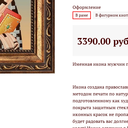
Оформление
В раме
В фигурном киот
3390.00 ру
Именная икона мужчин по
Икона создана правосла
методом печати по натур
подготовленному как худо
покрыта защитным стекло
иконных красок не проп
будет радовать вас долги