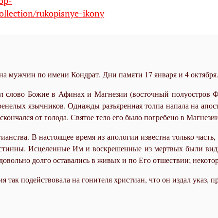
hop-
ollection/rukopisnye-ikony
на мужчин по имени Кондрат. Дни памяти 17 января и 4 октября
 сло­во Бо­жие в Афи­нах и Маг­не­зии (во­сточ­ный по­лу­ост­ров Фе
о­ре­не­лых языч­ни­ков. Од­на­жды разъ­ярен­ная тол­па на­па­ла на апо
кон­чал­ся от го­ло­да. Свя­тое те­ло его бы­ло по­гре­бе­но в Маг­не­зи
­ан­ства. В на­сто­я­щее вре­мя из апо­ло­гии из­вест­на толь­ко часть, 
ис­тин­ны. Ис­це­лен­ные Им и вос­кре­шен­ные из мерт­вых бы­ли ви­ди
 до­воль­но дол­го оста­ва­лись в жи­вых и по Его от­ше­ствии; неко­то­
я так по­дей­ство­ва­ла на го­ни­те­ля хри­сти­ан, что он из­дал указ, 