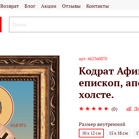
Возврат
Блог
Акции
Отзывы
Контакты
арт.
462360870
Кодрат Афи
епископ, ап
холсте.
Д
(0)
Размер внутренний
10 х 12 см
15 х 18 см
1