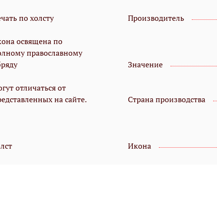
чать по холсту
Производитель
кона освящена по
олному православному
бряду
Значение
гут отличаться от
редставленных на сайте.
Страна производства
олст
Икона