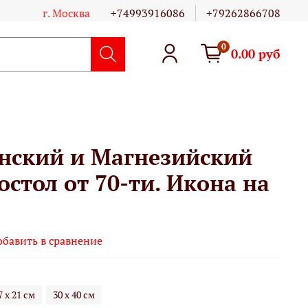
г. Москва
+74993916086
+79262866708
0
0.00 руб
нский и Магнезийский
остол от 70-ти. Икона на
обавить в сравнение
7 х 21 см
30 х 40 см