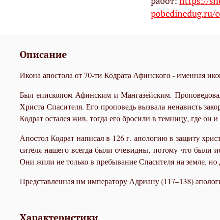
работ:
https://s
pobedinedug.ru/c
Описание
Икона апостола от 70-ти Кодрата Афинского - именная ико
Был епи­ско­пом Афин­ским и Ман­га­зей­ским. Про­по­ве­до­вал
Хри­ста Спа­си­те­ля. Его про­по­ведь вы­зва­ла нена­висть за­к
Ко­драт остал­ся жив, то­гда его бро­си­ли в тем­ни­цу, где он и с
Апо­стол Ко­драт на­пи­сал в 126 г. апо­ло­гию в за­щи­ту хри­сти
си­те­ля на­ше­го все­гда бы­ли оче­вид­ны, по­то­му что бы­ли 
Они жи­ли не толь­ко в пре­бы­ва­ние Спа­си­те­ля на зем­ле, но
Пред­став­лен­ная им им­пе­ра­то­ру Адри­а­ну (117–138) апо­ло­ги
Характеристики