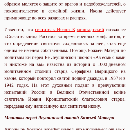
образом молятся о защите от врагов и недоброжелателей, о
покровительстве в семейной жизни. Икона действует
примиряюще во всех раздорах и распрях.
Известно, что
святитель Иоанн Кронштадтский
назвал ее
«Спасительница России» во время военных конфликтов, и
это определение святителя сохранилось за ней, став еще
одним ее именем собственным. Помощь Божьей Матери по
молитвам Ей перед Ее Леушинской иконой «Аз есмь с вами
и никтоже на вы» известна из истории о 1000-дневном
молитвенном стоянии старца Серафима Вырицкого на
камне, который повторил святой подвиг дважды, в 1937 и в
1942 годах. На этот духовный подвиг в предчувствии
испытаний России в Великой Отечественной войне
святитель Иоанн Кронштадтский благословил старца,
передавая ему написанную для святителя икону.
Молитвы перед Леушинской иконой Божьей Матери
Взбранной Воеводе победительная, яко избавльшеся от злых,