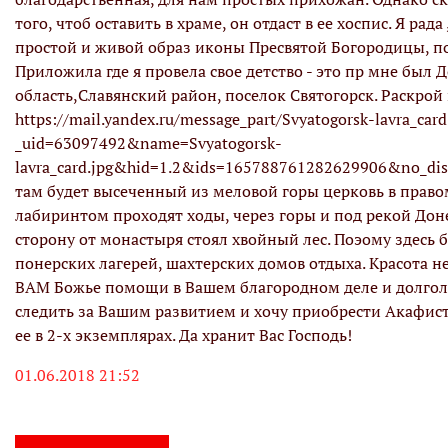
того, чтоб оставить в храме, он отдаст в ее хоспис. Я рад
простой и живой образ иконы Пресвятой Богородицы, п
Приложила где я провела свое детство - это пр мне был 
область,Славянский район, поселок Святогорск. Раскрой
https://mail.yandex.ru/message_part/Svyatogorsk-lavra_card
_uid=63097492&name=Svyatogorsk-
lavra_card.jpg&hid=1.2&ids=165788761282629906&no_disp
там будет высеченный из меловой горы церковь в правом
лабиринтом проходят ходы, через горы и под рекой До
сторону от монастыря стоял хвойный лес. Поэому здесь б
понерских лагерей, шахтерских домов отдыха. Красота 
ВАМ Божье помощи в Вашем благородном деле и долголе
следить за Вашим развитием и хочу приобрести Акафист
ее в 2-х экземплярах. Да хранит Вас Господь!
01.06.2018 21:52