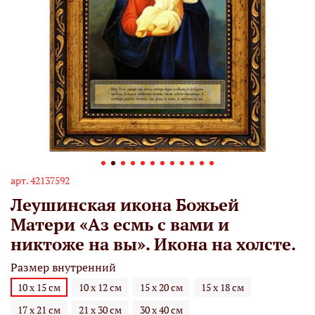
арт.
42137592
Леушинская икона Божьей
Матери «Аз есмь с вами и
никтоже на вы». Икона на холсте.
Размер внутренний
10 х 15 см
10 х 12 см
15 х 20 см
15 х 18 см
17 х 21 см
21 х 30 см
30 х 40 см