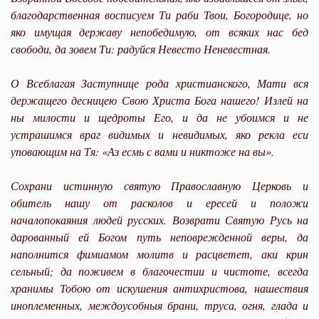
благодарственная восписуем Ти раби Твои, Богородице, но
яко имущая державу непобедимую, от всяких нас бед
свободи, да зовем Ти: радуйся Невесто Неневестная.
О Всеблагая Заступнице рода христианского, Мати вся
держащего десницею Свою Христа Бога нашего! Излей на
ны милости и щедроты Его, и да не убоимся и не
устрашимся враг видимых и невидимых, яко рекла еси
уповающим на Тя: «Аз есмь с вами и никтоже на вы».
Сохрани истинную святую Православную Церковь и
обитель нашу от расколов и ересей и положи
начало
покая
ния людей русских. Возврати Святую Русь на
дарованный ей Богом путь неповрежденной веры, да
наполнится фимиамом молитв и расцветет, аки крин
сельный; да поживем в благочестии и чистоте, всегда
хранимы Тобою от искушения антихристова, нашествия
иноплеменных, междоусобныя брани, труса, огня, глада и