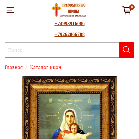
0
+74993916086
+79262866708
Главная
Каталог икон