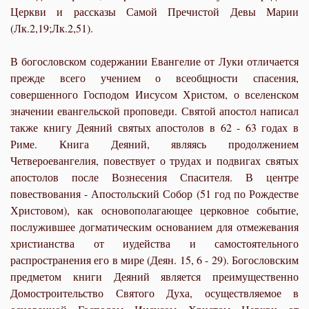
Церкви и рассказы Самой Пречистой Девы Марии
(Лк.2,19;Лк.2,51).
В богословском содержании Евангелие от Луки отличается
прежде всего учением о всеобщности спасения,
совершенного Господом Иисусом Христом, о вселенском
значении евангельской проповеди. Святой апостол написал
также книгу Деяний святых апостолов в 62 - 63 годах в
Риме. Книга Деяний, являясь продолжением
Четвероевангелия, повествует о трудах и подвигах святых
апостолов после Вознесения Спасителя. В центре
повествования - Апостольский Собор (51 год по Рождестве
Христовом), как основополагающее церковное событие,
послужившее догматическим основанием для отмежевания
христианства от иудейства и самостоятельного
распространения его в мире (Деян. 15, 6 - 29). Богословским
предметом книги Деяний является преимущественно
Домостроительство Святого Духа, осуществляемое в