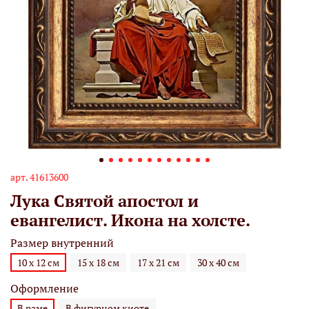
арт.
41613600
Лука Святой апостол и
евангелист. Икона на холсте.
Размер внутренний
10 х 12 см
15 х 18 см
17 х 21 см
30 х 40 см
Оформление
В раме
В фигурном киоте