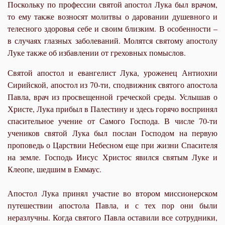
Поскольку по профессии святой апостол Лука был врачом,
то ему также возносят молитвы о даровании душевного и
телесного здоровья себе и своим близким. В особенности –
в случаях глазных заболеваний. Молятся святому апостолу
Луке также об избавлении от греховных помыслов.
Святой апостол и евангелист Лука, уроженец Антиохии
Сирийской, апостол из 70-ти, сподвижник святого апостола
Павла, врач из просвещенной греческой среды. Услышав о
Христе, Лука прибыл в Палестину и здесь горячо воспринял
спасительное учение от Самого Господа. В числе 70-ти
учеников святой Лука был послан Господом на первую
проповедь о Царствии Небесном еще при жизни Спасителя
на земле. Господь Иисус Христос явился святым Луке и
Клеопе, шедшим в Еммаус.
Апостол Лука принял участие во втором миссионерском
путешествии апостола Павла, и с тех пор они были
неразлучны. Когда святого Павла оставили все сотрудники,