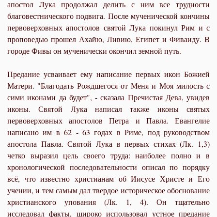
апостол Лука продолжал делить с ним все трудности
благовестнического подвига. После мученической кончины
первоверховных апостолов святой Лука покинул Рим и с
проповедью прошел Ахайю, Ливию, Египет и Фиваиду. В
городе Фивы он мученически окончил земной путь.
Предание усваивает ему написание первых икон Божией
Матери. "Благодать Рождшегося от Меня и Моя милость с
сими иконами да будет", - сказала Пречистая Дева, увидев
иконы. Святой Лука написал также иконы святых
первоверховных апостолов Петра и Павла. Евангелие
написано им в 62 - 63 годах в Риме, под руководством
апостола Павла. Святой Лука в первых стихах (Лк. 1,3)
четко выразил цель своего труда: наиболее полно и в
хронологической последовательности описал по порядку
всё, что известно христианам об Иисусе Христе и Его
учении, и тем самым дал твердое историческое обоснование
христианского упования (Лк. 1, 4). Он тщательно
исследовал факты, широко использовал устное предание