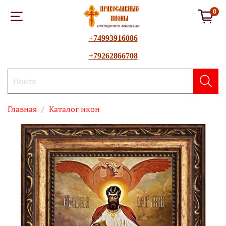
0
+74993916086
+79262866708
Главная
Каталог икон