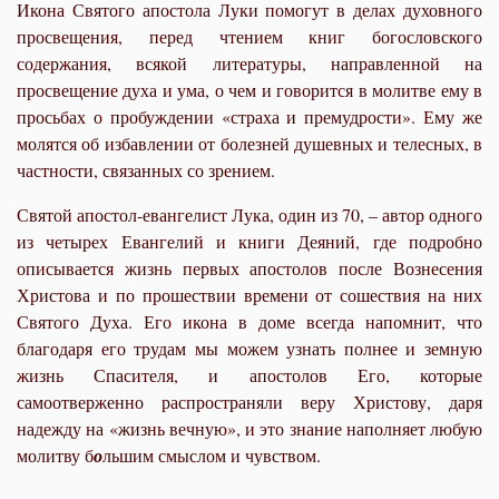
Икона Святого апостола Луки помогут в делах духовного
просвещения, перед чтением книг богословского
содержания, всякой литературы, направленной на
просвещение духа и ума, о чем и говорится в молитве ему в
просьбах о пробуждении «страха и премудрости». Ему же
молятся об избавлении от болезней душевных и телесных, в
частности, связанных со зрением.
Святой апостол-евангелист Лука, один из 70, – автор одного
из четырех Евангелий и книги Деяний, где подробно
описывается жизнь первых апостолов после Вознесения
Христова и по прошествии времени от сошествия на них
Святого Духа. Его икона в доме всегда напомнит, что
благодаря его трудам мы можем узнать полнее и земную
жизнь Спасителя, и апостолов Его, которые
самоотверженно распространяли веру Христову, даря
надежду на «жизнь вечную», и это знание наполняет любую
молитву б
о
льшим смыслом и чувством.