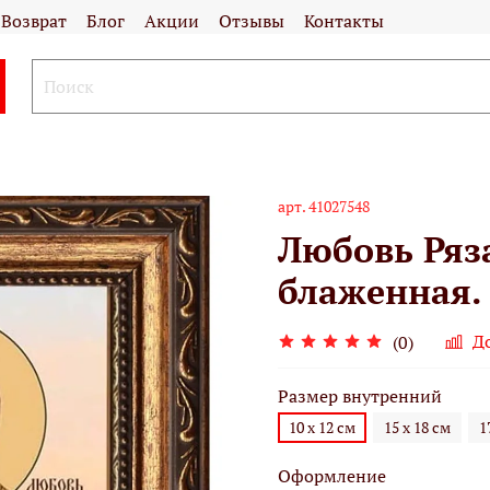
Возврат
Блог
Акции
Отзывы
Контакты
арт.
41027548
Любовь Ряз
блаженная. 
Д
(0)
Размер внутренний
10 х 12 см
15 х 18 см
1
Оформление