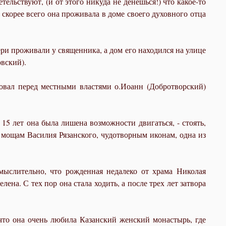
льствуют, (и от этого никуда не денешься!) что какое-то
скорее всего она проживала в доме своего духовного отца
ери проживали у священника, а дом его находился на улице
вский).
овал перед местными властями о.Иоанн (Добротворский)
 15 лет она была лишена возможности двигаться, - стоять,
 мощам Василия Рязанского, чудотворным иконам, одна из
мыслительно, что рожденная недалеко от храма Николая
на. С тех пор она стала ходить, а после трех лет затвора
что она очень любила Казанский женский монастырь, где