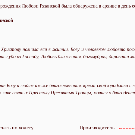
 рождения Любови Рязанской была обнаружена в архиве в день е
анской
 Христову познала еси в житии, Богу и человеком любовию пос
лися убо ко Господу, Любовь блаженная, богомудрая, даровати 
е Богу и людям им же благословенная, крест свой юродства с л
 лике святых Престолу Пресвятыя Троицы, молися о благоденст
чать по холсту
Производитель