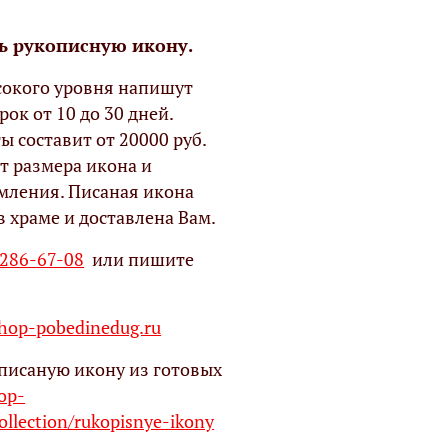
ь рукописную икону.
окого уровня напишут
рок от 10 до 30 дней.
ы составит от 20000 руб.
т размера икона и
мления. Писаная икона
в храме и доставлена Вам.
 286-67-08
или пишите
op-pobedinedug.ru
писаную икону из готовых
hop-
ollection/rukopisnye-ikony