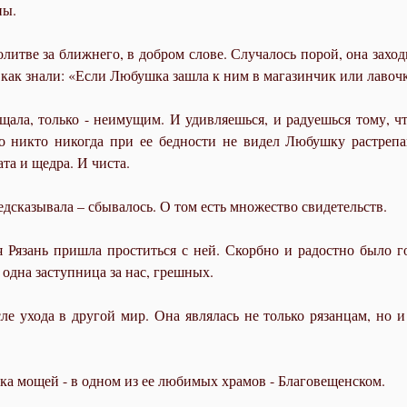
ны.
литве за ближнего, в добром слове. Случалось порой, она заходи
 как знали: «Если Любушка зашла к ним в магазинчик или лавочк
щала, только - неимущим. И удивляешься, и радуешься тому, чт
о никто никогда при ее бедности не видел Любушку растрепан
та и щедра. И чиста.
едсказывала – сбывалось. О том есть множество свидетельств.
я Рязань пришла проститься с ней. Скорбно и радостно было 
 одна заступница за нас, грешных.
е ухода в другой мир. Она являлась не только рязанцам, но 
ка мощей - в одном из ее любимых храмов - Благовещенском.