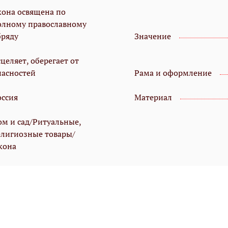
кона освящена по
олному православному
бряду
Значение
целяет, оберегает от
пасностей
Рама и оформление
оссия
Материал
ом и сад/Ритуальные,
елигиозные товары/
кона