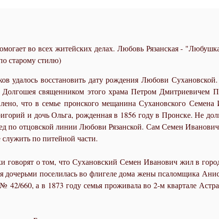
могает во всех житейских делах. Любовь Рязанская - "Любушк
по старому стилю)
в удалось восстановить дату рождения Любови Сухановской. О
 Долгошея священником этого храма Петром Дмитриевичем П
лено, что в семье пронского мещанина Сухановского Семен
горий и дочь Ольга, рожденная в 1856 году в Пронске. Не дол
ед по отцовской линии Любови Рязанской. Сам Семен Иванович 
 служить по питейной части.
и говорят о том, что Сухановский Семен Иванович жил в город
умя дочерьми поселилась во флигеле дома жены псаломщика Анис
 42/660, а в 1873 году семья проживала во 2-м квартале Астрах