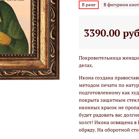
В раме
В фигурном киот
3390.00 ру
Покровительница женщин 
делах.
Икона создана правосла
методом печати по натур
подготовленному как худо
покрыта защитным стекло
иконных красок не проп
будет радовать вас долги
холст! Икона освящена в
обряду. На оборотной ст