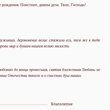
е рождения. Поистине, дивны дела, Твои, Господи!
луживши, дерзновение велие стяжала еси, тем же к тебе
мирови мир и душам нашим велию милость.
юбовию до конца пронесшая, святая блаженная Любовь, не
вии Отечества твоего и о спасении душ наших.
Благолепие