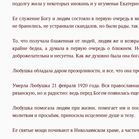
подолгу жила у некоторых инокинь и у игуменьи Екатери
Ее служение Богу и людям состояло в первую очередь в мо
не бранились, не устраивали скандалов, но были рады, так
То, что получала блаженная от людей, людям же и возвра
крайне бедна, а думала в первую очередь о ближнем. Н
доброжелательна и несуетна. Как же духовно была она бога
Любушка обладала даром прозорливости, и все, что она пр
Умерла Любушка 21 февраля 1920 года. Вся православна
рязанскую, но и радостно: ведь перед Богом появилась еще
Любушка помогала людям при жизни, помогает им и посл
молитвам и просьбам, приносила исцеление душе и телу.
Ее святые мощи почивают в Николаямском храме, а частич