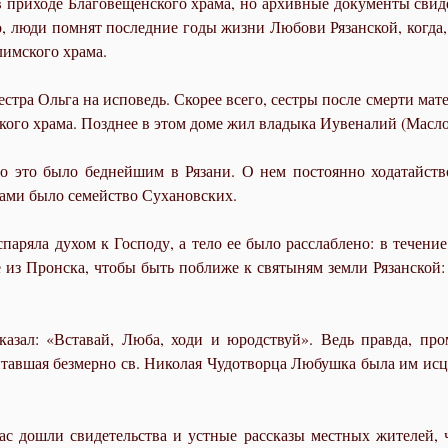
приходе Благовещенского храма, но архивные документы свидете
о, люди помнят последние годы жизни Любови Рязанской, когда, 
имского храма.
стра Ольга на исповедь. Скорее всего, сестры после смерти мат
кого храма. Позднее в этом доме жил владыка Иувеналий (Масло
во это было беднейшим в Рязани. О нем постоянно ходатайств
ами было семейство Сухановских.
спаряла духом к Господу, а тело ее было расслаблено: в течение
е из Пронска, чтобы быть поближе к святыням земли Рязанской:
азал: «Вставай, Люба, ходи и юродствуй». Ведь правда, про
авшая безмерно св. Николая Чудотворца Любушка была им исцеле
с дошли свидетельства и устные рассказы местных жителей, 