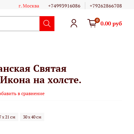
г. Москва
+74993916086
+79262866708
0
0.00 руб
анская Святая
Икона на холсте.
обавить в сравнение
7 х 21 см
30 х 40 см