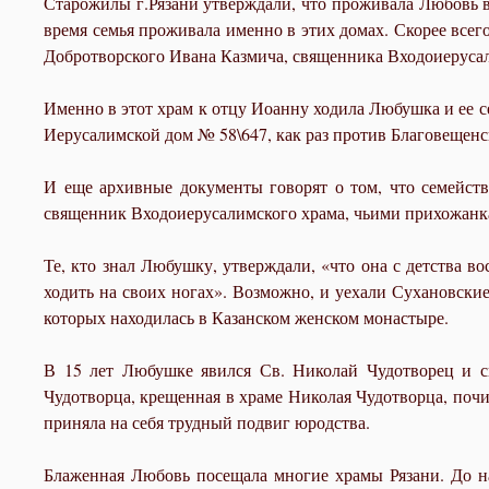
Старожилы г.Рязани утверждали, что проживала Любовь в 
время семья проживала именно в этих домах. Скорее всег
Добротворского Ивана Казмича, священника Входоиерусал
Именно в этот храм к отцу Иоанну ходила Любушка и ее се
Иерусалимской дом № 58\647, как раз против Благовещенс
И еще архивные документы говорят о том, что семейст
священник Входоиерусалимского храма, чьими прихожанк
Те, кто знал Любушку, утверждали, «что она с детства во
ходить на своих ногах». Возможно, и уехали Сухановски
которых находилась в Казанском женском монастыре.
В 15 лет Любушке явился Св. Николай Чудотворец и ск
Чудотворца, крещенная в храме Николая Чудотворца, почит
приняла на себя трудный подвиг юродства.
Блаженная Любовь посещала многие храмы Рязани. До на