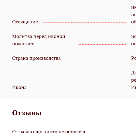
и
п
Освящение
о
Молитва перед иконой
ис
помогает
о
Страна производства
Р
Д
р
Икона
И
Отзывы
Отзывов еще никто не оставлял