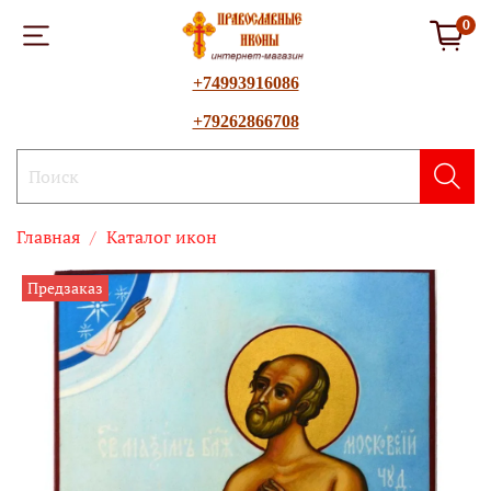
0
+74993916086
+79262866708
Главная
Каталог икон
Предзаказ