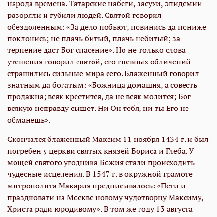
народа времена. Татарские набеги, засухи, эпидемии
разоряли и губили людей. Святой говорил
обездоленным: «За дело побьют, повинись да пониже
поклонись; не плачь битый, плачь небитый; за
терпение даст Бог спасение». Но не только слова
утешения говорил святой, его гневных обличений
страшились сильные мира сего. Блаженный говорил
знатным да богатым: «Божница домашня, а совесть
продажна; всяк крестится, да не всяк молится; Бог
всякую неправду сыщет. Ни Он тебя, ни ты Его не
обманешь».
Скончался блаженный Максим 11 ноября 1434 г. и был
погребен у церкви святых князей Бориса и Глеба. У
мощей святого угодника Божия стали происходить
чудесные исцеления. В 1547 г. в окружной грамоте
митрополита Макария предписывалось: «Пети и
праздновати на Москве новому чудотворцу Максиму,
Христа ради юродивому». В том же году 13 августа