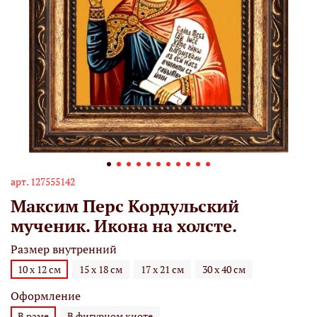
арт.
127555142
Максим Перс Кордульский
мученик. Икона на холсте.
Размер внутренний
10 х 12 см
15 х 18 см
17 х 21 см
30 х 40 см
Оформление
В раме
В фигурном киоте