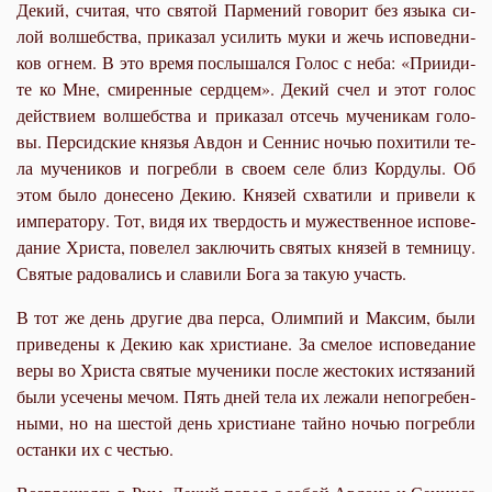
Де­кий, счи­тая, что свя­той Пар­ме­ний го­во­рит без язы­ка си­
лой вол­шеб­ства, при­ка­зал уси­лить му­ки и жечь ис­по­вед­ни­
ков ог­нем. В это вре­мя по­слы­шал­ся Го­лос с неба: «При­и­ди­
те ко Мне, сми­рен­ные серд­цем». Де­кий счел и этот го­лос
дей­стви­ем вол­шеб­ства и при­ка­зал от­сечь му­че­ни­кам го­ло­
вы. Пер­сид­ские кня­зья Ав­дон и Сен­нис но­чью по­хи­ти­ли те­
ла му­че­ни­ков и по­греб­ли в сво­ем се­ле близ Кор­ду­лы. Об
этом бы­ло до­не­се­но Де­кию. Кня­зей схва­ти­ли и при­ве­ли к
им­пе­ра­то­ру. Тот, ви­дя их твер­дость и му­же­ствен­ное ис­по­ве­
да­ние Хри­ста, по­ве­лел за­клю­чить свя­тых кня­зей в тем­ни­цу.
Свя­тые ра­до­ва­лись и сла­ви­ли Бо­га за та­кую участь.
В тот же день дру­гие два пер­са, Олим­пий и Мак­сим, бы­ли
при­ве­де­ны к Де­кию как хри­сти­ане. За сме­лое ис­по­ве­да­ние
ве­ры во Хри­ста свя­тые му­че­ни­ки по­сле же­сто­ких ис­тя­за­ний
бы­ли усе­че­ны ме­чом. Пять дней те­ла их ле­жа­ли непо­гре­бен­
ны­ми, но на ше­стой день хри­сти­ане тай­но но­чью по­греб­ли
остан­ки их с че­стью.