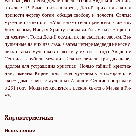
Воз­вра­ща­ясь в Рим, Де­кий по­вел с со­бой Ав­до­на и Сен­ни­са
в око­вах. В Ри­ме, при­звав жре­ца, Де­кий при­ка­зал свя­тым
при­не­сти жерт­ву бо­гам, обе­щая сво­бо­ду и по­че­сти. Свя­тые
му­че­ни­ки от­ве­ти­ли: «Мы толь­ко се­бя при­но­сим в жерт­ву
Бо­гу на­ше­му Иису­су Хри­сту, сво­им же бо­гам ты сам при­но­
си жерт­ву». То­гда Де­кий осу­дил их на съе­де­ние зве­рям. Вы­
пу­щен­ные на них два льва, а за­тем че­ты­ре мед­ве­дя не кос­ну­
лись свя­тых му­че­ни­ков и лег­ли у их ног. То­гда Ав­до­на и
Сен­ни­са за­ру­би­ли ме­ча­ми. Те­ла их ле­жа­ли три дня пе­ред
идо­лом для устра­ше­ния хри­сти­ан. Но­чью тай­ный хри­сти­а­
нин, име­нем Ки­рин, взял те­ла му­че­ни­ков и по­хо­ро­нил в
сво­ем до­ме. Свя­тые му­че­ни­ки Ав­дон и Сен­нис по­стра­да­ли
в 251 го­ду. Мо­щи их хра­нят­ся в церк­ви свя­то­го Мар­ка в Ри­
ме.
Характеристики
Исполнение