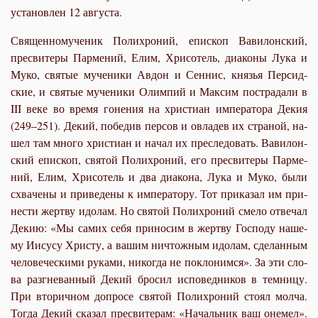
установлен 12 августа.
Свя­щен­но­му­че­ник По­ли­хро­ний, епи­скоп Ва­ви­лон­ский,
пре­сви­те­ры Пар­ме­ний, Елим, Хри­со­тель, диа­ко­ны Лу­ка и
Му­ко, свя­тые му­че­ни­ки Ав­дон и Сен­нис, кня­зья Пер­сид­
ские, и свя­тые му­че­ни­ки Олим­пий и Мак­сим по­стра­да­ли в
III ве­ке во вре­мя го­не­ния на хри­сти­ан им­пе­ра­то­ра Де­кия
(249–251). Де­кий, по­бе­див пер­сов и овла­дев их стра­ной, на­
шел там мно­го хри­сти­ан и на­чал их пре­сле­до­вать. Ва­ви­лон­
ский епи­скоп, свя­той По­ли­хро­ний, его пре­сви­те­ры Пар­ме­
ний, Елим, Хри­со­тель и два диа­ко­на, Лу­ка и Му­ко, бы­ли
схва­че­ны и при­ве­де­ны к им­пе­ра­то­ру. Тот при­ка­зал им при­
не­сти жерт­ву идо­лам. Но свя­той По­ли­хро­ний сме­ло от­ве­чал
Де­кию: «Мы са­мих се­бя при­но­сим в жерт­ву Гос­по­ду на­ше­
му Иису­су Хри­сту, а ва­шим ни­чтож­ным идо­лам, сде­лан­ным
че­ло­ве­че­ски­ми ру­ка­ми, ни­ко­гда не по­кло­ним­ся». За эти сло­
ва раз­гне­ван­ный Де­кий бро­сил ис­по­вед­ни­ков в тем­ни­цу.
При вто­рич­ном до­про­се свя­той По­ли­хро­ний сто­ял мол­ча.
То­гда Де­кий ска­зал пре­сви­те­рам: «На­чаль­ник ваш оне­мел».