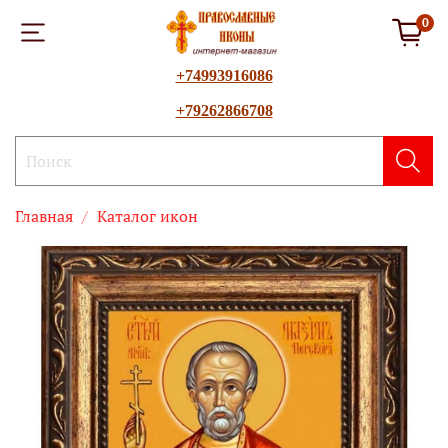
0
+74993916086
+79262866708
Главная
Каталог икон