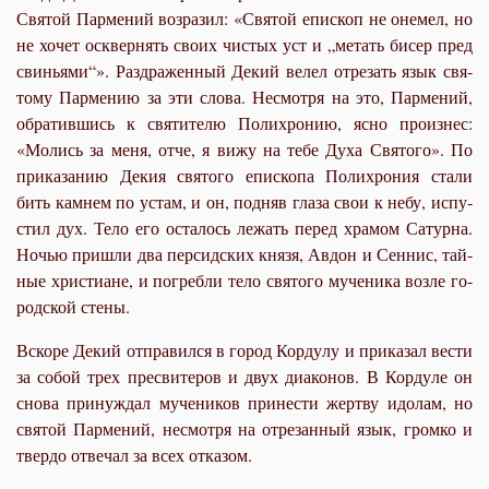
Свя­той Пар­ме­ний воз­ра­зил: «Свя­той епи­скоп не оне­мел, но
не хо­чет осквер­нять сво­их чи­стых уст и „ме­тать би­сер пред
сви­нья­ми“». Раз­дра­жен­ный Де­кий ве­лел от­ре­зать язык свя­
то­му Пар­ме­нию за эти сло­ва. Несмот­ря на это, Пар­ме­ний,
об­ра­тив­шись к свя­ти­те­лю По­ли­хро­нию, яс­но про­из­нес:
«Мо­лись за ме­ня, от­че, я ви­жу на те­бе Ду­ха Свя­то­го». По
при­ка­за­нию Де­кия свя­то­го епи­ско­па По­ли­хро­ния ста­ли
бить кам­нем по устам, и он, под­няв гла­за свои к небу, ис­пу­
стил дух. Те­ло его оста­лось ле­жать пе­ред хра­мом Са­тур­на.
Но­чью при­шли два пер­сид­ских кня­зя, Ав­дон и Сен­нис, тай­
ные хри­сти­ане, и по­греб­ли те­ло свя­то­го му­че­ни­ка воз­ле го­
род­ской сте­ны.
Вско­ре Де­кий от­пра­вил­ся в го­род Кор­ду­лу и при­ка­зал ве­сти
за со­бой трех пре­сви­те­ров и двух диа­ко­нов. В Кор­ду­ле он
сно­ва при­нуж­дал му­че­ни­ков при­не­сти жерт­ву идо­лам, но
свя­той Пар­ме­ний, несмот­ря на от­ре­зан­ный язык, гром­ко и
твер­до от­ве­чал за всех от­ка­зом.