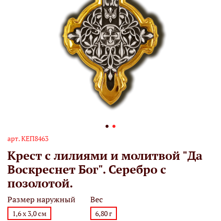
арт.
КЕП8463
Крест с лилиями и молитвой "Да
Воскреснет Бог". Серебро с
позолотой.
Размер наружный
Вес
1,6 х 3,0 см
6,80 г