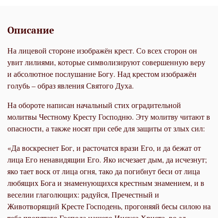
Описание
На лицевой стороне изображён крест. Со всех сторон он
увит лилиями, которые символизируют совершенную веру
и абсолютное послушание Богу. Над крестом изображён
голубь – образ явления Святого Духа.
На обороте написан начальный стих оградительной
молитвы Честному Кресту Господню. Эту молитву читают в
опасности, а также носят при себе для защиты от злых сил:
«Да воскреснет Бог, и расточатся врази Его, и да бежат от
лица Его ненавидящии Его. Яко исчезает дым, да исчезнут;
яко тает воск от лица огня, тако да погибнут беси от лица
любящих Бога и знаменующихся крестным знамением, и в
веселии глаголющих: радуйся, Пречестный и
Животворящий Кресте Господень, прогоняяй бесы силою на
тебе пропятаго Господа нашего Иисуса Христа, во ад