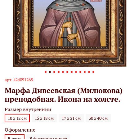
арт.
424091268
Марфа Дивеевская (Милюкова)
преподобная. Икона на холсте.
Размер внутренний
10 х 12 см
15 х 18 см
17 х 21 см
30 х 40 см
Оформление
В раме
В фигурном киоте