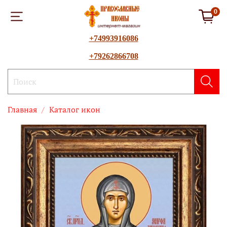
0
+74993916086
+79262866708
Главная
Каталог икон