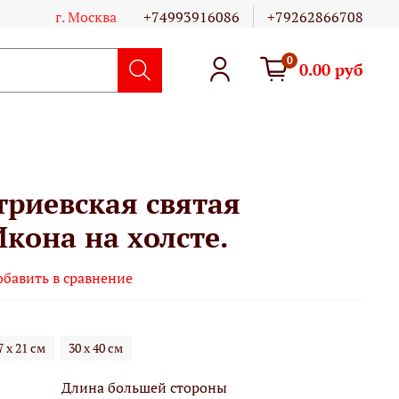
г. Москва
+74993916086
+79262866708
0
0.00 руб
риевская святая
кона на холсте.
обавить в сравнение
7 х 21 см
30 х 40 см
Длина большей стороны