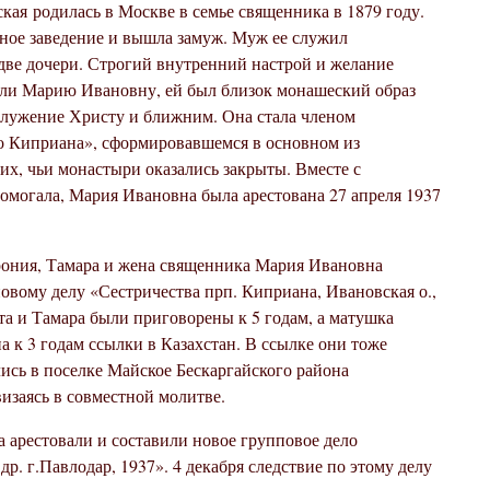
ая родилась в Москве в семье священника в 1879 году.
бное заведение и вышла замуж. Муж ее служил
две дочери. Строгий внутренний настрой и желание
али Марию Ивановну, ей был близок монашеский образ
 служение Христу и ближним. Она стала членом
о Киприана», сформировавшемся в основном из
, чьи монастыри оказались закрыты. Вместе с
омогала, Мария Ивановна была арестована 27 апреля 1937
ония, Тамара и жена священника Мария Ивановна
овому делу «Сестричества прп. Киприана, Ивановская о.,
та и Тамара были приговорены к 5 годам, а матушка
 к 3 годам ссылки в Казахстан. В ссылке они тоже
ись в поселке Майское Бескаргайского района
изаясь в совместной молитве.
ва арестовали и составили новое групповое дело
р. г.Павлодар, 1937». 4 декабря следствие по этому делу