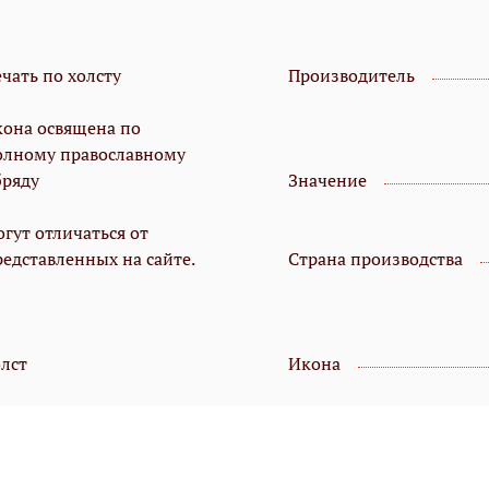
чать по холсту
Производитель
кона освящена по
олному православному
бряду
Значение
гут отличаться от
редставленных на сайте.
Страна производства
олст
Икона