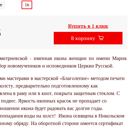
е
16
Купить в 1 клик
б
В корзину
итриевской - именная икона женщин по имени Мария.
обор новомучеников и исповедников Церкви Русской.
ми мастерами в мастерской «Благолепие» методом печати
холсту, предварительно подготовленному как
влена в раму или в киот, покрыта защитным стеклом. С
подвес. Яркость иконных красок не пропадает со
ношении икона будет радовать вас долгие годы.
 попадания воды на холст!
Икона освящена в Никольском
вному обряду. На оборотной стороне имеется сертификат