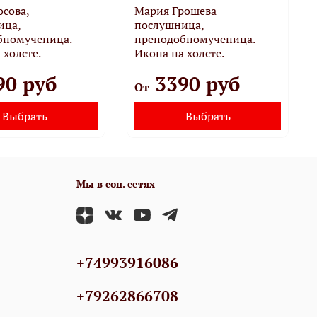
сова,
Мария Грошева
ица,
послушница,
бномученица.
преподобномученица.
 холсте.
Икона на холсте.
90 руб
3390 руб
От
Выбрать
Выбрать
Мы в соц. сетях
+74993916086
+79262866708