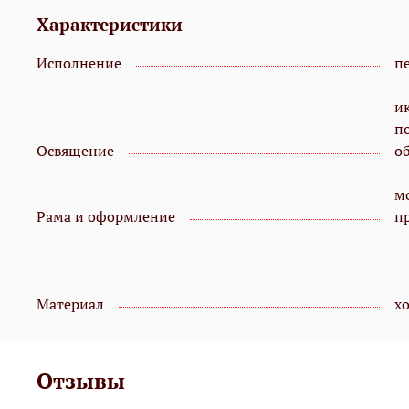
Характеристики
Исполнение
пе
и
п
Освящение
о
мо
Рама и оформление
п
Материал
х
Отзывы