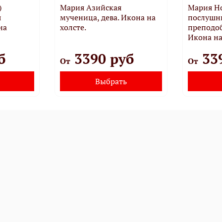
)
Мария Азийская
Мария Но
я
мученица, дева. Икона на
послушн
на
холсте.
преподо
Икона на
б
3390 руб
33
От
От
Выбрать