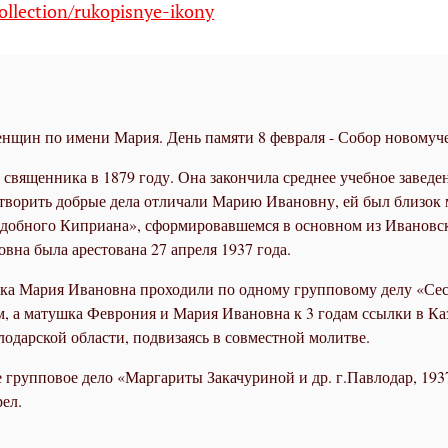
ollection/rukopisnye-ikony
нщин по имени Мария. День памяти 8 февраля - Собор новомуче
священника в 1879 году. Она закончила среднее учебное завед
творить добрые дела отличали Марию Ивановну, ей был близок 
одобного Киприана», сформировавшемся в основном из Ивановс
вна была арестована 27 апреля 1937 года.
а Мария Ивановна проходили по одному групповому делу «Сестри
 а матушка Феврония и Мария Ивановна к 3 годам ссылки в Каз
одарской области, подвизаясь в совместной молитве.
е групповое дело «Маргариты Закачуриной и др. г.Павлодар, 1937
ел.