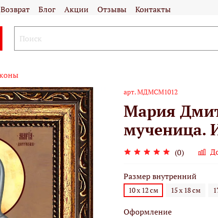
Возврат
Блог
Акции
Отзывы
Контакты
иконы
арт.
МДМСМ1012
Мария Дмит
мученица. И
Д
(0)
Размер внутренний
10 х 12 см
15 х 18 см
1
Оформление