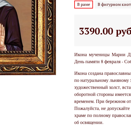
В раме
В фигурном киот
3390.00 ру
Икона мученицы Марии Дм
День памяти 8 февраля - С
Икона создана православны
по натуральному льняному 
художественный холст, вста
оборотной стороны имеется 
временем. При бережном от
Пожалуйста, не допускайте
храме по полному правосла
об освящении.