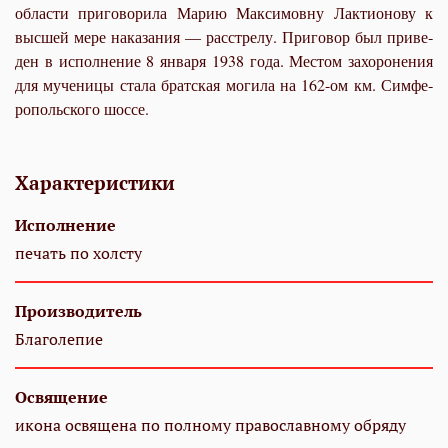
об­ла­сти при­го­во­ри­ла Ма­рию Мак­си­мов­ну Лак­ти­о­но­ву к
выс­шей ме­ре на­ка­за­ния — рас­стре­лу. При­го­вор был при­ве­
ден в ис­пол­не­ние 8 ян­ва­ря 1938 го­да. Ме­стом за­хо­ро­не­ния
для му­че­ни­цы ста­ла брат­ская мо­ги­ла на 162-ом км. Сим­фе­
ро­поль­ско­го шос­се.
Характеристики
Исполнение
печать по холсту
Производитель
Благолепие
Освящение
икона освящена по полному православному обряду