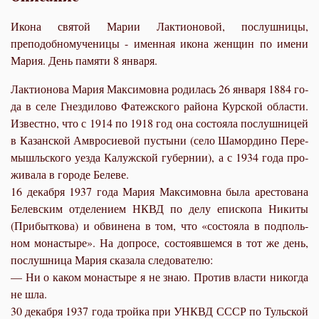
Икона святой Марии Лактионовой, послушницы,
преподобномученицы - именная икона женщин по имени
Мария. День памяти 8 января.
Лак­ти­о­но­ва Ма­рия Мак­си­мов­на ро­ди­лась 26 ян­ва­ря 1884 го­
да в се­ле Гнез­ди­ло­во Фа­теж­ско­го рай­о­на Кур­ской об­ла­сти.
Из­вест­но, что с 1914 по 1918 год она со­сто­я­ла по­слуш­ни­цей
в Ка­зан­ской Ам­вро­си­е­вой пу­сты­ни (се­ло Ша­мор­ди­но Пе­ре­
мышль­ско­го уез­да Ка­луж­ской гу­бер­нии), а с 1934 го­да про­
жи­ва­ла в го­ро­де Беле­ве.
16 де­каб­ря 1937 го­да Ма­рия Мак­си­мов­на бы­ла аре­сто­ва­на
Белев­ским от­де­ле­ни­ем НКВД по де­лу епи­ско­па Ни­ки­ты
(При­быт­ко­ва) и об­ви­не­на в том, что «со­сто­я­ла в под­поль­
ном мо­на­сты­ре». На до­про­се, со­сто­яв­шем­ся в тот же день,
по­слуш­ни­ца Ма­рия ска­за­ла сле­до­ва­те­лю:
— Ни о ка­ком мо­на­сты­ре я не знаю. Про­тив вла­сти ни­ко­гда
не шла.
30 де­каб­ря 1937 го­да трой­ка при УНКВД СССР по Туль­ской