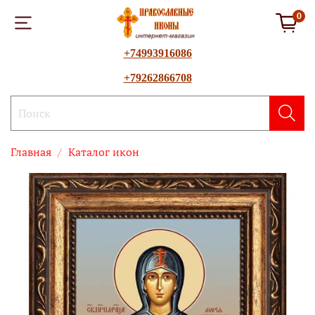
0
+74993916086
+79262866708
Главная
Каталог икон