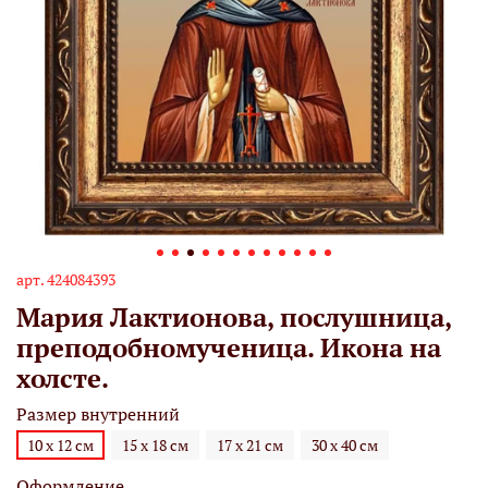
арт.
424084393
Мария Лактионова, послушница,
преподобномученица. Икона на
холсте.
Размер внутренний
10 х 12 см
15 х 18 см
17 х 21 см
30 х 40 см
Оформление