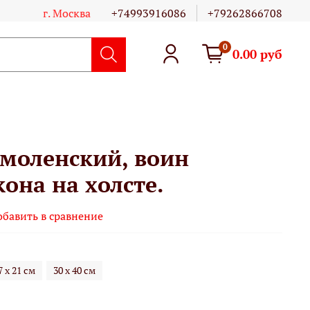
г. Москва
+74993916086
+79262866708
0
0.00 руб
моленский, воин
она на холсте.
обавить в сравнение
7 х 21 см
30 х 40 см