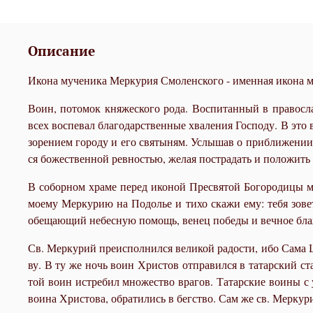
Описание
Икона мученика Меркурия Смоленского - именная икона м
Во­ин, по­то­мок кня­же­ско­го ро­да. Вос­пи­тан­ный в пра­во
всех вос­пе­вал бла­годар­ствен­ные хва­ле­ния Гос­по­ду. В это 
зо­ре­ни­ем го­ро­ду и его свя­ты­ням. Услы­шав о при­бли­же­ни
ся бо­же­ствен­ной рев­но­стью, же­лая по­стра­дать и по­ло­жить
В со­бор­ном хра­ме пе­ред ико­ной Пре­свя­той Бо­го­ро­ди­цы 
мо­е­му Мер­ку­рию на По­до­лье и ти­хо ска­жи ему: те­бя зо­
обе­ща­ю­щий небес­ную по­мощь, ве­нец по­бе­ды и веч­ное бла
Св. Мер­ку­рий пре­ис­пол­нил­ся ве­ли­кой ра­до­сти, ибо Са­ма 
ву. В ту же ночь во­ин Хри­стов от­пра­вил­ся в та­тар­ский ста
той во­ин ис­тре­бил мно­же­ство вра­гов. Та­тар­ские во­и­ны с
во­и­на Хри­сто­ва, об­ра­ти­лись в бег­ство. Сам же св. Мер­ку­