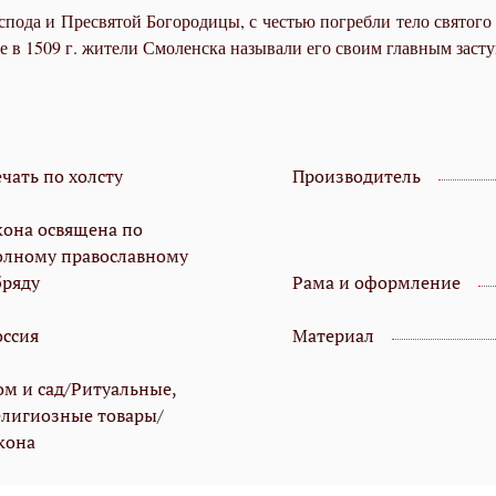
по­да и Пре­свя­той Бо­го­ро­ди­цы, с че­стью по­греб­ли те­ло свя­то­го
 в 1509 г. жи­те­ли Смо­лен­ска на­зы­ва­ли его сво­им глав­ным за­сту
чать по холсту
Производитель
кона освящена по
олному православному
бряду
Рама и оформление
оссия
Материал
ом и сад/Ритуальные,
елигиозные товары/
кона