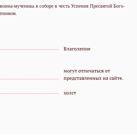
 во­и­на-му­че­ни­ка в со­бо­ре в честь Успе­ния Пре­свя­той Бо­го­
п­ни­ком.
Благолепие
могут отличаться от
представленных на сайте.
холст