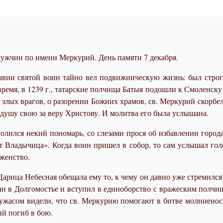
ужчин по имени Меркурий. День памяти 7 декабря.
­сла­вии свя­той во­ин тай­но вел по­движ­ни­че­скую жизнь: был стр
вре­мя, в 1239 г., та­тар­ские пол­чи­ща Ба­тыя по­до­шли к Смо­лен­ску
и злых вра­гов, о ра­зо­ре­нии Бо­жи­их хра­мов, св. Мер­ку­рий скор­бе
 ду­шу свою за ве­ру Хри­сто­ву. И мо­лит­ва его бы­ла услы­ша­на.
мо­лил­ся некий по­но­марь, со сле­за­ми про­ся об из­бав­ле­нии го­р
вет Вла­ды­чи­ца». Ко­гда во­ин при­шел в со­бор, то сам услы­шал го­
­жен­ство.
Ца­ри­ца Небес­ная обе­ща­ла ему то, к че­му он дав­но уже стре­мил­ся
н в Дол­го­мо­стье и всту­пил в еди­но­бор­ство с вра­же­ским пол­чи­
 ужа­сом ви­де­ли, что св. Мер­ку­рию по­мо­га­ют в бит­ве мол­ние­нос
рий по­гиб в бою.