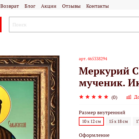
Возврат
Блог
Акции
Отзывы
Контакты
арт.
465338294
Меркурий С
мученик. Ик
Д
(0)
Размер внутренний
10 х 12 см
15 х 18 см
1
Оформление