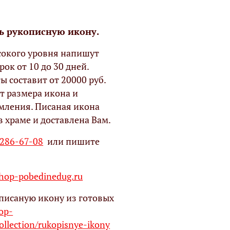
ь рукописную икону.
окого уровня напишут
рок от 10 до 30 дней.
ы составит от 20000 руб.
т размера икона и
мления. Писаная икона
в храме и доставлена Вам.
 286-67-08
или пишите
op-pobedinedug.ru
писаную икону из готовых
hop-
ollection/rukopisnye-ikony