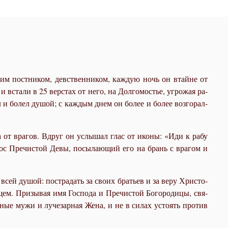
о­гим пост­ни­ком, дев­ствен­ни­ком, каж­дую ночь он втайне от
 и вста­ли в 25 вер­стах от него, на Дол­го­мо­стье, угро­жая ра­
л и бо­лел ду­шой; с каж­дым днем он бо­лее и бо­лее воз­го­рал­
о­да от вра­гов. Вдруг он услы­шал глас от ико­ны: «Иди к ра­бу
лос Пре­чи­стой Де­вы, по­сы­ла­ю­щий его на брань с вра­гом и
 всей ду­шой: по­стра­дать за сво­их бра­тьев и за ве­ру Хри­сто­
щем. При­зы­вая имя Гос­по­да и Пре­чи­стой Бо­го­ро­ди­цы, свя­
­ные му­жи и лу­че­зар­ная Же­на, и не в си­лах усто­ять про­тив