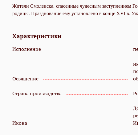
Жи­те­ли Смо­лен­ска, спа­сен­ные чу­дес­ным за­ступ­ле­ни­ем Гос­
ро­ди­цы. Празд­но­ва­ние ему уста­нов­ле­но в кон­це XVI в. Уже
Характеристики
Исполнение
пе
и
п
Освящение
о
Страна производства
Р
Д
р
Икона
И