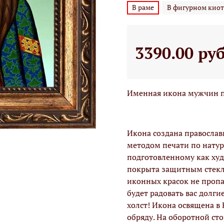
В раме
В фигурном киот
3390.00 ру
Именная икона мужчин п
Икона создана правосла
методом печати по натур
подготовленному как худо
покрыта защитным стекло
иконных красок не проп
будет радовать вас долги
холст! Икона освящена в
обряду. На оборотной ст