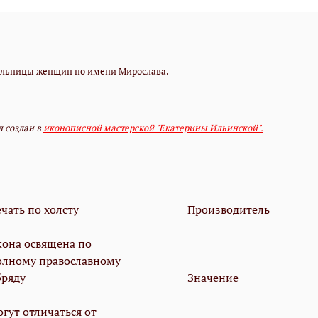
тельницы женщин по имени Мирослава.
 создан в
иконописной мастерской "Екатерины Ильинской".
чать по холсту
Производитель
кона освящена по
олному православному
бряду
Значение
гут отличаться от