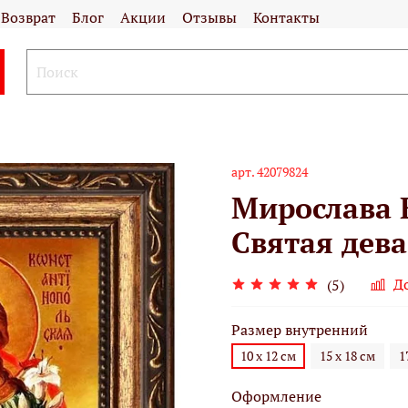
Возврат
Блог
Акции
Отзывы
Контакты
арт.
42079824
Мирослава 
Святая дева
Д
(5)
Размер внутренний
10 х 12 см
15 х 18 см
1
Оформление