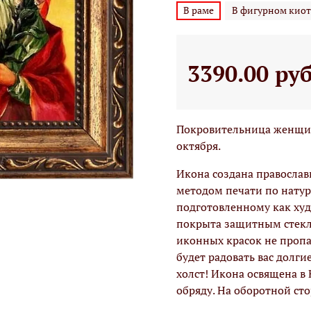
В раме
В фигурном киот
3390.00 ру
Покровительница женщин
октября.
Икона создана правосла
методом печати по натур
подготовленному как худо
покрыта защитным стекло
иконных красок не проп
будет радовать вас долги
холст! Икона освящена в
обряду. На оборотной ст