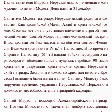
Икона святителя Модеста Иерусалимского - именная икона
мужчин по имени Модест. День памяти 31 декабря.
Свя­ти­тель Мо­дест, патриарх Иеру­са­лим­ский, ро­дил­ся в Се­
ва­стии Кап­па­до­кий­ской (Ма­лая Азия) в хри­сти­ан­ской се­
мье. С юных лет он по­чув­ство­вал вле­че­ние к стро­гой ино­
че­ской жиз­ни. Свя­той Мо­дест при­нял мо­на­ше­ский по­стриг.
Впо­след­ствии он был на­сто­я­те­лем оби­те­ли свя­то­го Фе­о­до­
сия Ве­ли­ко­го (ос­но­ва­на в IV в.) в Па­ле­стине. В то вре­мя на
Си­рию и Па­ле­сти­ну (614 г.) на­па­ли вой­ска пер­сид­ско­го ца­
ря Хоз­роя и, объ­еди­нив­шись с иуде­я­ми, пе­ре­би­ли 90 ты­сяч
хри­сти­ан и раз­ру­ши­ли хри­сти­ан­ские хра­мы. Иеру­са­лим­
ский пат­ри­арх За­ха­рия и мно­же­ство хри­сти­ан вме­сте с Кре­
стом Гос­под­ним бы­ли взя­ты в плен. Свя­то­му Мо­де­сту бы­ло
по­ру­че­но вре­мен­но управ­лять Иеру­са­лим­ской Цер­ко­вью в
долж­но­сти ме­сто­блю­сти­те­ля пат­ри­ар­шей ка­фед­ры.
Свя­той Мо­дест с по­мо­щью Алек­сан­дрий­ско­го пат­ри­ар­
ха Иоан­на Ми­ло­сти­во­го (па­мять 25 но­яб­ря) вос­ста­но­вил