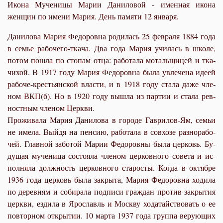
Икона Мученицы Марии Даниловой - именная икона
женщин по имени Мария. День памяти 12 января
.
Да­ни­ло­ва Ма­рия Фе­до­ров­на ро­ди­лась 25 фев­ра­ля 1884 го­да
в се­мье ра­бо­че­го-тка­ча. Два го­да Ма­рия учи­лась в шко­ле,
по­том по­шла по сто­пам от­ца: ра­бо­та­ла мо­таль­щи­цей и тка­
чи­хой. В 1917 го­ду Ма­рия Фе­до­ров­на бы­ла увле­че­на иде­ей
ра­бо­че-кре­стьян­ской вла­сти, и в 1918 го­ду ста­ла да­же чле­
ном ВКП(б). Но в 1920 го­ду вы­шла из пар­тии и ста­ла рев­
ност­ным чле­ном Церк­ви.
Про­жи­ва­ла Ма­рия Да­ни­ло­ва в го­ро­де Гав­ри­лов-Ям, се­мьи
не име­ла. Вый­дя на пен­сию, ра­бо­та­ла в сов­хо­зе раз­но­ра­бо­
чей. Глав­ной за­бо­той Ма­рии Фе­до­ров­ны бы­ла цер­ковь. Бу­
ду­щая му­че­ни­ца со­сто­я­ла чле­ном цер­ков­но­го со­ве­та и ис­
пол­ня­ла долж­ность цер­ков­но­го ста­ро­сты. Ко­гда в ок­тяб­ре
1936 го­да цер­ковь бы­ла за­кры­та, Ма­рия Фе­до­ров­на хо­ди­ла
по де­рев­ням и со­би­ра­ла под­пи­си граж­дан про­тив за­кры­тия
церк­ви, ез­ди­ла в Яро­славль и Моск­ву хо­да­тай­ство­вать о ее
по­втор­ном от­кры­тии. 10 мар­та 1937 го­да груп­па ве­ру­ю­щих