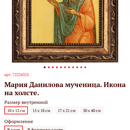
арт.
72224353
Мария Данилова мученица. Икона
на холсте.
Размер внутренний
10 х 12 см
15 х 18 см
17 х 21 см
30 х 40 см
Оформление
В раме
В фигурном киоте