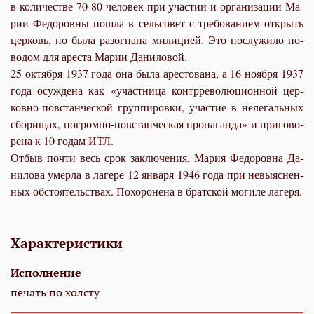
в ко­ли­че­стве 70-80 че­ло­век при уча­стии и ор­га­ни­за­ции Ма­
рии Фе­до­ров­ны по­шла в сель­со­вет с тре­бо­ва­ни­ем от­крыть
цер­ковь, но бы­ла разо­гна­на ми­ли­ци­ей. Это по­слу­жи­ло по­
во­дом для аре­ста Ма­рии Да­ни­ло­вой.
25 ок­тяб­ря 1937 го­да она бы­ла аре­сто­ва­на, а 16 но­яб­ря 1937
го­да осуж­де­на как «участ­ни­ца контр­ре­во­лю­ци­он­ной цер­
ков­но-по­встан­че­ской груп­пи­ров­ки, уча­стие в неле­галь­ных
сбо­ри­щах, по­гром­но-по­встан­че­ская про­па­ган­да» и при­го­во­
ре­на к 10 го­дам ИТЛ.
От­быв по­чти весь срок за­клю­че­ния, Ма­рия Фе­до­ров­на Да­
ни­ло­ва умер­ла в ла­ге­ре 12 ян­ва­ря 1946 го­да при невы­яс­нен­
ных об­сто­я­тель­ствах. По­хо­ро­не­на в брат­ской мо­ги­ле ла­ге­ря.
Характеристики
Исполнение
печать по холсту