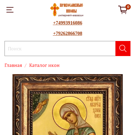
0
+74993916086
+79262866708
Главная
Каталог икон