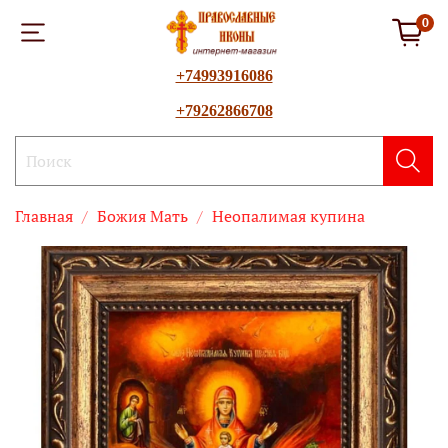
0
+74993916086
+79262866708
Главная
Божия Mать
Неопалимая купина