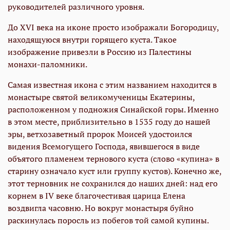
руководителей различного уровня.
До XVI века на иконе просто изображали Богородицу,
находящуюся внутри горящего куста. Такое
изображение привезли в Россию из Палестины
монахи-паломники.
Самая известная икона с этим названием находится в
монастыре святой великомученицы Екатерины,
расположенном у подножия Синайской горы. Именно
в этом месте, приблизительно в 1535 году до нашей
эры, ветхозаветный пророк Моисей удостоился
видения Всемогущего Господа, явившегося в виде
объятого пламенем тернового куста (слово «купина» в
старину означало куст или группу кустов). Конечно же,
этот терновник не сохранился до наших дней: над его
корнем в IV веке благочестивая царица Елена
воздвигла часовню. Но вокруг монастыря буйно
раскинулась поросль из побегов той самой купины.