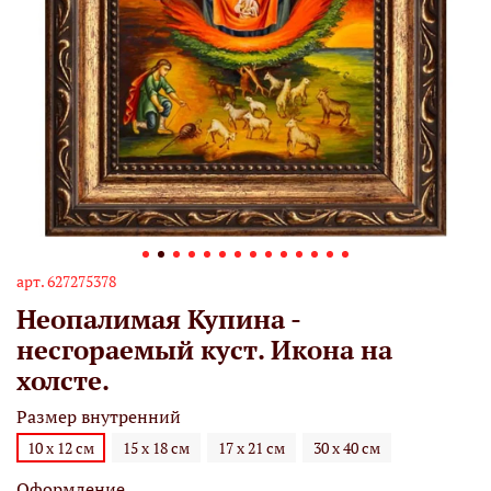
арт.
627275378
Неопалимая Купина -
несгораемый куст. Икона на
холсте.
Размер внутренний
10 х 12 см
15 х 18 см
17 х 21 см
30 х 40 см
Оформление