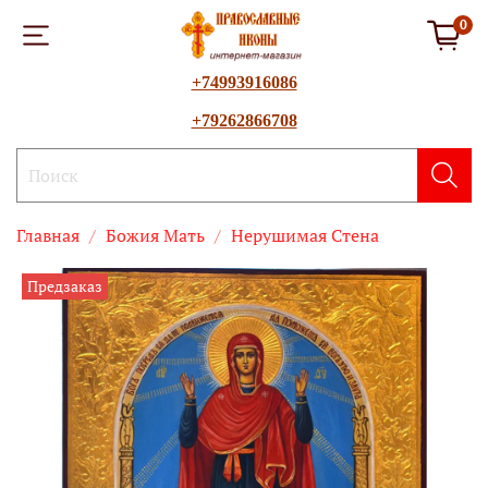
0
+74993916086
+79262866708
Главная
Божия Mать
Нерушимая Стена
Предзаказ