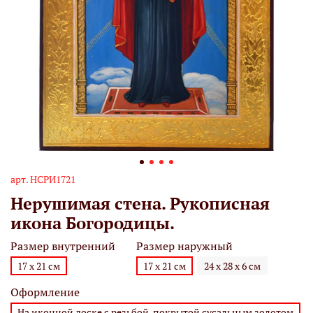
арт.
НСРИ1721
Нерушимая стена. Рукописная
икона Богородицы.
Размер внутренний
Размер наружный
17 х 21 см
17 х 21 см
24 х 28 х 6 см
Оформление
На иконной доске с резьбой, покрытой сусальным золотом