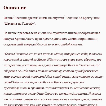
Описание
Икона "Несения Креста" иначе именуется "Ведение Ко Кресту" или
"Шествие на Голгофу".
На иконе представлена сцена из Страстного цикла, изображающая
Иисуса Христа. Часть пути Крест Христа нес Симон Киринеянин,
следовавший впереди Иисуса вместе с разбойниками.
"Сказал Господь: кто хочет идти за Мною, отвергнись себя, и возьми
крест свой, и следуй за Мною. Ибо кто хочет душу свою сберечь, тот
потеряет ее, а кто потеряет душу свою ради Меня и Евангелия, тот
сбережет ее. Ибо какая польза человеку, если он приобретет весь
мир, а душе своей повредит? Или какой выкуп даст человек за душу
свою? Ибо кто постыдится Меня и Моих слов в роде сем
прелюбодейном и грешном, того постыдится и Сын Человеческий,
когда приидет в славе Отца Своего со святыми Ангелами. И сказал
им: истинно говорю вам: есть некоторые из стоящих здесь, которые
не вкусят смерти, как уже увидят Царствие Божие, пришедшее в