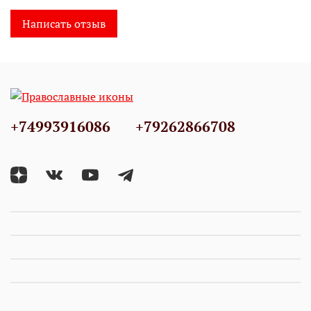
Написать отзыв
+74993916086
+79262866708