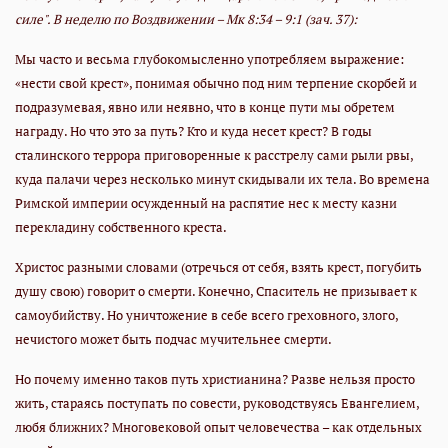
силе".
В неделю по Воздвижении – Мк 8:34 – 9:1 (зач. 37):
Мы часто и весьма глубокомысленно употребляем выражение:
«нести свой крест», понимая обычно под ним терпение скорбей и
подразумевая, явно или неявно, что в конце пути мы обретем
награду. Но что это за путь? Кто и куда несет крест? В годы
сталинского террора приговоренные к расстрелу сами рыли рвы,
куда палачи через несколько минут скидывали их тела. Во времена
Римской империи осужденный на распятие нес к месту казни
перекладину собственного креста.
Христос разными словами (отречься от себя, взять крест, погубить
душу свою) говорит о смерти. Конечно, Спаситель не призывает к
самоубийству. Но уничтожение в себе всего греховного, злого,
нечистого может быть подчас мучительнее смерти.
Но почему именно таков путь христианина? Разве нельзя просто
жить, стараясь поступать по совести, руководствуясь Евангелием,
любя ближних? Многовековой опыт человечества – как отдельных