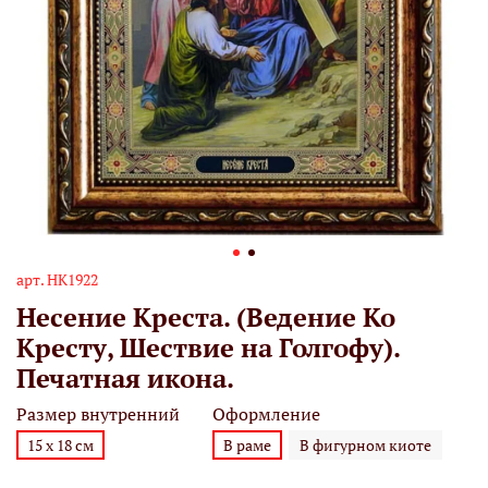
арт.
НК1922
Несение Креста. (Ведение Ко
Кресту, Шествие на Голгофу).
Печатная икона.
Размер внутренний
Оформление
15 х 18 см
В раме
В фигурном киоте