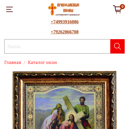
0
+74993916086
+79262866708
Главная
Каталог икон