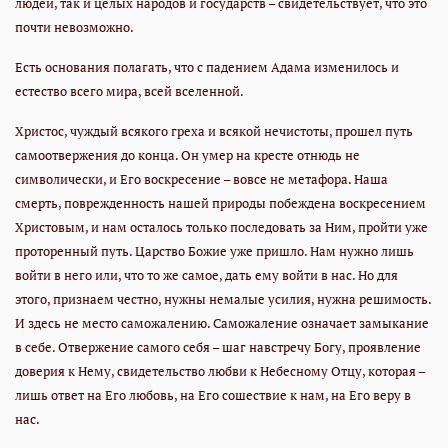
людей, так и целых народов и государств – свидетельствует, что это
почти невозможно.
Есть основания полагать, что с падением Адама изменилось и
естество всего мира, всей вселенной.
Христос, чуждый всякого греха и всякой нечистоты, прошел путь
самоотвержения до конца. Он умер на кресте отнюдь не
символически, и Его воскресение – вовсе не метафора. Наша
смерть, поврежденность нашей природы побеждена воскресением
Христовым, и нам осталось только последовать за Ним, пройти уже
проторенный путь. Царство Божие уже пришло. Нам нужно лишь
войти в него или, что то же самое, дать ему войти в нас. Но для
этого, признаем честно, нужны немалые усилия, нужна решимость.
И здесь не место саможалению. Саможаление означает замыкание
в себе. Отвержение самого себя – шаг навстречу Богу, проявление
доверия к Нему, свидетельство любви к Небесному Отцу, которая –
лишь ответ на Его любовь, на Его сошествие к нам, на Его веру в
нас.